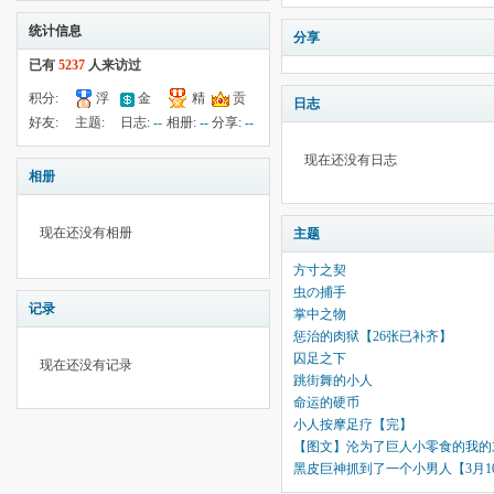
统计信息
分享
已有
5237
人来访过
积分:
浮
金
精
贡
日志
-50
钱:
622
云:
献:
--
华:
--
好友:
主题:
日志:
--
相册:
--
分享:
--
18299
11
12
现在还没有日志
相册
现在还没有相册
主题
方寸之契
虫の捕手
记录
掌中之物
惩治的肉狱【26张已补齐】
囚足之下
现在还没有记录
跳街舞的小人
命运的硬币
小人按摩足疗【完】
【图文】沦为了巨人小零食的我的
黑皮巨神抓到了一个小男人【3月1