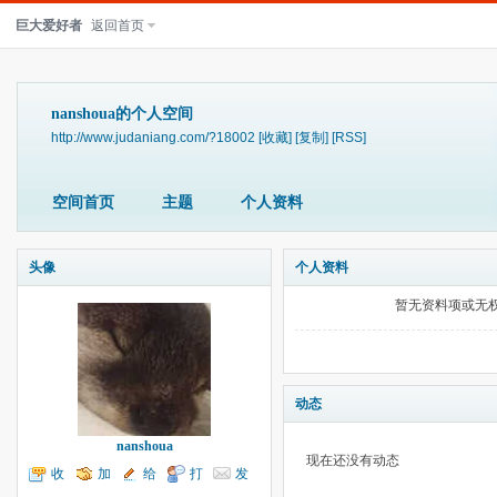
巨大爱好者
返回首页
nanshoua的个人空间
http://www.judaniang.com/?18002
[收藏]
[复制]
[RSS]
空间首页
主题
个人资料
头像
个人资料
暂无资料项或无
动态
nanshoua
现在还没有动态
收
加
给
打
发
听TA
为好友
我留言
个招呼
送消息