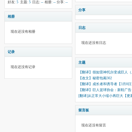
-17
钱:
607
云:
献:
--
华:
1
好友:
5
主题:
5
日志:
--
相册:
--
分享:
--
9402
分享
相册
日志
现在还没有相册
现在还没有日志
记录
主题
现在还没有记录
【翻译】假如雷神托尔变成巨人（原作
【改文】秘密包厢302
【翻译】成长者和诱导者【3月8
【翻译】巨人篮球协会：新鞋广告
[翻译]从正常大小缩小再巨大【更
留言板
现在还没有留言