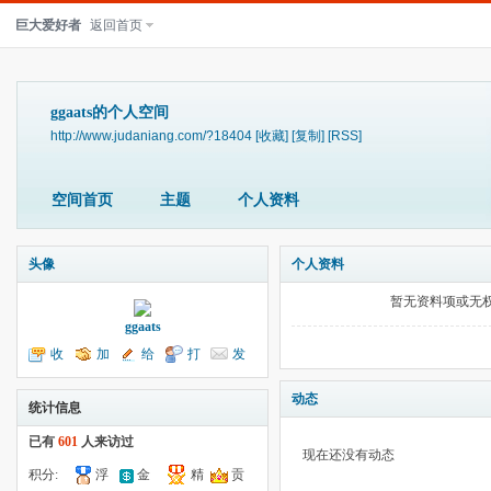
巨大爱好者
返回首页
ggaats的个人空间
http://www.judaniang.com/?18404
[收藏]
[复制]
[RSS]
空间首页
主题
个人资料
头像
个人资料
暂无资料项或无
ggaats
收
加
给
打
发
听TA
为好友
我留言
个招呼
送消息
动态
统计信息
已有
601
人来访过
现在还没有动态
积分:
浮
金
精
贡