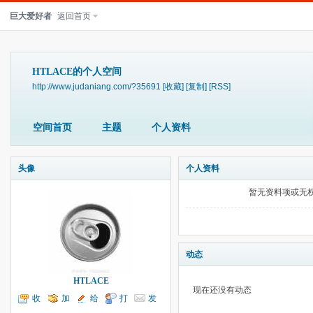
巨大爱好者
返回首页
HTLACE的个人空间
http://www.judaniang.com/?35691
[收藏]
[复制]
[RSS]
空间首页
主题
个人资料
头像
个人资料
暂无资料项或无
动态
HTLACE
现在还没有动态
收
加
给
打
发
听TA
为好友
我留言
个招呼
送消息