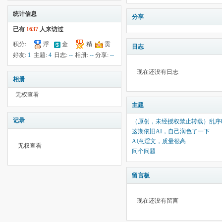
统计信息
分享
已有
1637
人来访过
积分:
浮
金
精
贡
日志
-21
钱:
14
云:
献:
--
华:
--
好友:
1
主题:
4
日志:
--
相册:
--
分享:
--
2543
现在还没有日志
相册
无权查看
主题
记录
（原创，未经授权禁止转载）乱序时空（
这期依旧AI，自己润色了一下
AI意淫文，质量很高
无权查看
问个问题
留言板
现在还没有留言