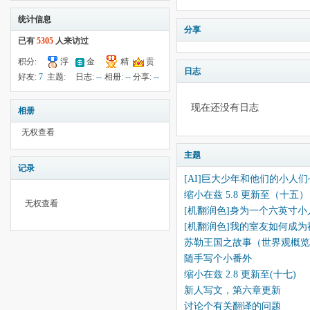
统计信息
分享
已有
5305
人来访过
积分:
浮
金
精
贡
日志
-29
钱:
138
云:
献:
--
华:
--
好友:
7
主题:
日志:
--
相册:
--
分享:
--
3600
14
现在还没有日志
相册
无权查看
主题
记录
[AI]巨大少年和他们的小人们
缩小在兹 5.8 更新至（十五）
无权查看
[机翻润色]身为一个六英寸小
[机翻润色]我的室友如何成为
苏勒王国之故事（世界观概览
随手写个小番外
缩小在兹 2.8 更新至(十七)
新人写文，第六章更新
讨论个有关翻译的问题