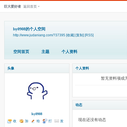
巨大爱好者
返回首页
lsy0908的个人空间
http://www.judaniang.com/?37395
[收藏]
[复制]
[RSS]
空间首页
主题
个人资料
头像
个人资料
暂无资料项或
动态
lsy0908
现在还没有动态
收
加
给
打
发
听TA
为好友
我留言
个招呼
送消息