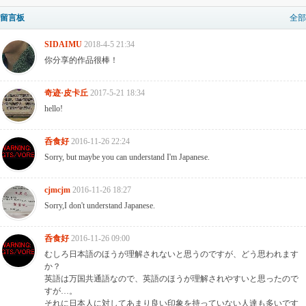
留言板
全部
SIDAIMU
2018-4-5 21:34
你分享的作品很棒！
奇迹·皮卡丘
2017-5-21 18:34
hello!
呑食好
2016-11-26 22:24
Sorry, but maybe you can understand I'm Japanese.
cjmcjm
2016-11-26 18:27
Sorry,I don't understand Japanese.
呑食好
2016-11-26 09:00
むしろ日本語のほうが理解されないと思うのですが、どう思われます
か？
英語は万国共通語なので、英語のほうが理解されやすいと思ったので
すが…。
それに日本人に対してあまり良い印象を持っていない人達も多いです