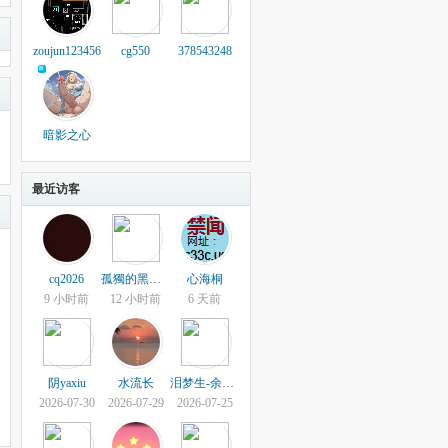
zoujun123456
cg550
378543248
暗影之心
最近访客
cq2026
孤獨的黑心超人
心海桐
9 小时前
12 小时前
6 天前
阴yaxiu
水流长
泪梦生-余生有你
2026-07-30
2026-07-29
2026-07-25