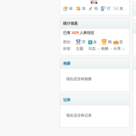
收
加
给
打
发
听TA
为好友
我留言
个招呼
送消息
统计信息
已有
3429
人来访过
积分:
浮
金
精
贡
-72
钱:
960
云:
献:
--
华:
--
好友:
主题:
日志:
--
相册:
--
分享:
--
29411
10
38
相册
现在还没有相册
记录
现在还没有记录