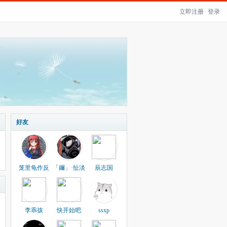
立即注册
登录
好友
笼里龟作反
「鑈」·扯淡
辰志国
李乖孩
快开始吧
ssxp