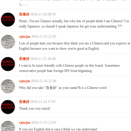
し…。
呑食好
2016-11-26 08:59
Hmm...I'm not Chinese actually, but why lots of people think I am Chinese? I m
really Japanese. so should I speak Japanese for get your understanding ???
cjmcjm
2016-11-25 22:45
Lots of people hate you because they think you are a Chinese,and you express in
English because you want to show you're good at English.
呑食好
2016-11-25 16:40
I want to be more friendly with Chinese people on this board. Sometimes
conservative people hate foreign HN from beginning.
cjmcjm
2016-11-24 21:30
Why did you take "呑食好" as your name?It is a Chinese word.
呑食好
2016-11-24 17:07
Thank you very much!
cjmcjm
2016-11-23 21:03
If you use English that is easy,I think we can understand.