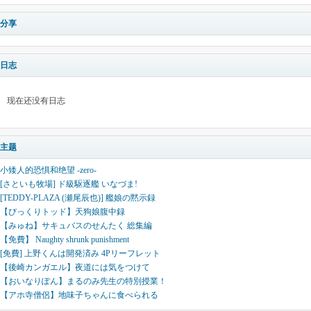
分享
日志
现在还没有日志
主题
小矮人的恐惧和绝望 -zero-
[さといも牧場] ド級駆逐艦 いなづま!
[TEDDY-PLAZA (瀬尾辰也)] 艦娘の黙示録
【びっくりトッド】天狗娘腹中録
【みゅね】サキュバスのせんたく 総集編
【免費】 Naughty shrunk punishment
[免費] 上野くんは開発済み 4Pリーフレット
【後崎カンガエル】夜道には気をつけて
【おいなりぽん】まるのみ先生の特別授業！
【アホ寺僧侶】地味子ちゃんに食べられる