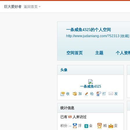
巨大爱好者
返回首页
一条咸鱼4325的个人空间
http://www.judaniang.com/?52313
[收藏]
空间首页
主题
个人资
头像
一条咸鱼4325
收
加
给
打
发
听TA
为好友
我留言
个招呼
送消息
统计信息
已有
69
人来访过
积分:
--
浮
金
精
贡