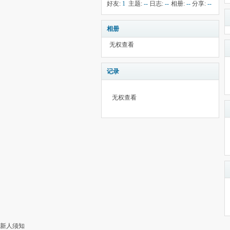
钱:
6
云:
献:
--
华:
--
好友:
1
主题:
--
日志:
--
相册:
--
分享:
--
2056
相册
无权查看
记录
无权查看
新人须知