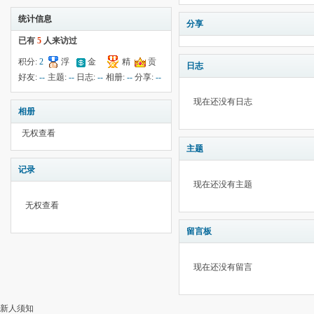
统计信息
分享
已有
5
人来访过
积分:
2
浮
金
精
贡
日志
钱:
3
云:
119
献:
--
华:
--
好友:
--
主题:
--
日志:
--
相册:
--
分享:
--
现在还没有日志
相册
无权查看
主题
记录
现在还没有主题
无权查看
留言板
现在还没有留言
新人须知