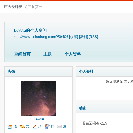
巨大爱好者
返回首页
Lo78la的个人空间
http://www.judaniang.com/?59406
[收藏]
[复制]
[RSS]
空间首页
主题
个人资料
头像
个人资料
暂无资料项或无
动态
Lo78la
现在还没有动态
收
加
给
打
发
听TA
为好友
我留言
个招呼
送消息