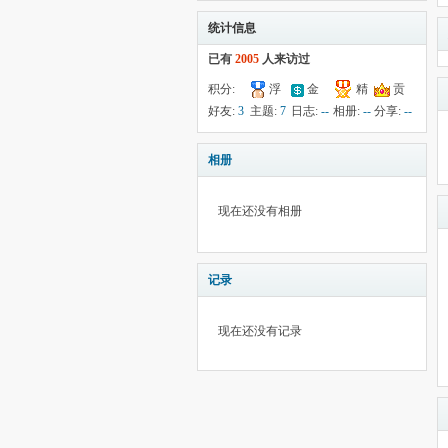
统计信息
已有
2005
人来访过
积分:
浮
金
精
贡
21
钱:
--
云:
10
献:
--
华:
--
好友:
3
主题:
7
日志:
--
相册:
--
分享:
--
相册
现在还没有相册
记录
现在还没有记录