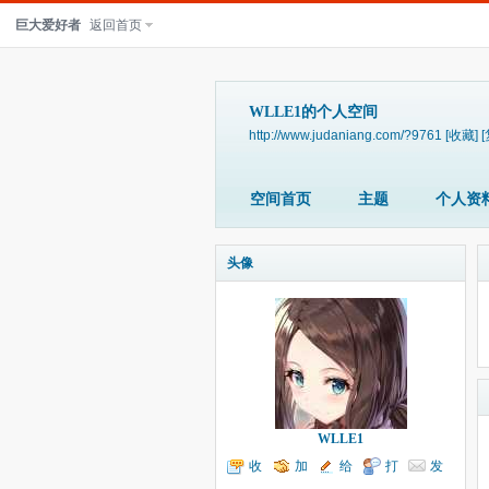
巨大爱好者
返回首页
WLLE1的个人空间
http://www.judaniang.com/?9761
[收藏]
空间首页
主题
个人资
头像
WLLE1
收
加
给
打
发
听TA
为好友
我留言
个招呼
送消息