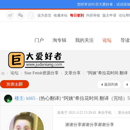
您经常访问 巨大爱好者，试试添
设为首页
收藏本站
每日签到
内容审核
版主申请
论坛帮
门户
淘专辑
我的关注
论坛
导读
论坛
Size Fetish资源分享
文章分享
“阿姨”希拉花时间 翻译
返回列表
巨
»
›
›
›
楼主:
k665
-
[热心翻译]
“阿姨”希拉花时间 翻译（完结）5
发表于 2021-3-22 13:29:43
来自手机
|
显示全
谢谢分享谢谢分享谢谢分享