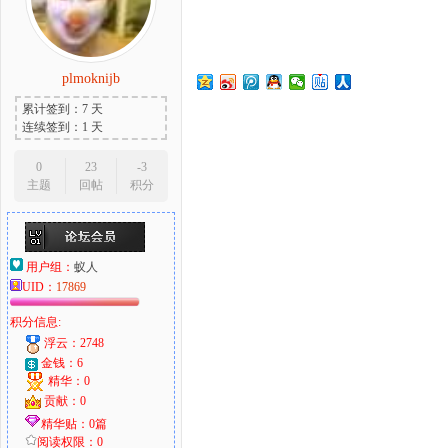
plmoknijb
大
累计签到：7 天
连续签到：1 天
0
23
-3
主题
回帖
积分
用户组：
蚁人
UID：
17869
爱
积分信息:
浮云：2748
金钱：6
精华：0
贡献：0
精华贴：0篇
阅读权限：0