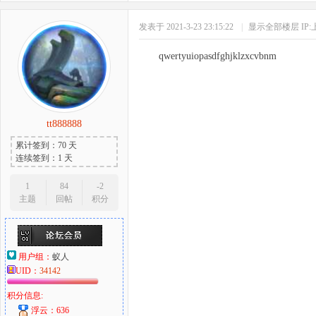
发表于 2021-3-23 23:15:22
|
显示全部楼层
IP
qwertyuiopasdfghjklzxcvbnm
tt888888
累计签到：70 天
连续签到：1 天
1
84
-2
主题
回帖
积分
用户组：
蚁人
UID：
34142
积分信息:
浮云：636