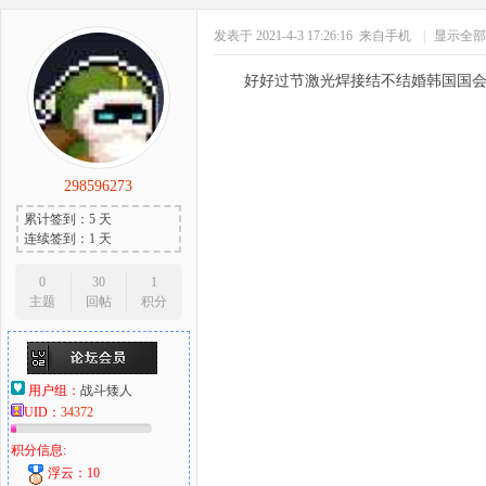
发表于 2021-4-3 17:26:16
来自手机
|
显示全部
好好过节激光焊接结不结婚韩国国会
298596273
累计签到：5 天
连续签到：1 天
0
30
1
主题
回帖
积分
用户组：
战斗矮人
UID：
34372
积分信息:
浮云：10