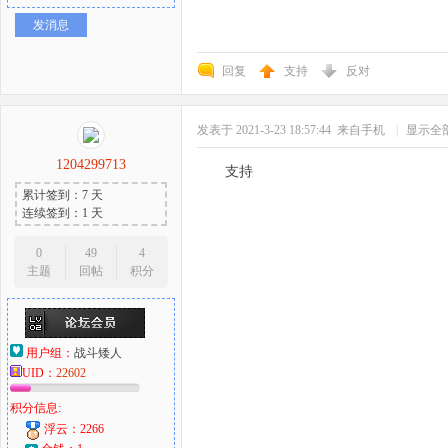
发消息
回复
支持
反对
发表于 2021-3-23 18:57:44
来自手机
|
显示全
1204299713
支持
累计签到：7 天
连续签到：1 天
0
49
4
主题
回帖
积分
用户组：
战斗矮人
UID：
22602
积分信息:
浮云：2266