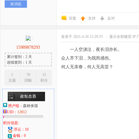
发消息
好
回复
支持
反对
发表于 2021-4-26 12:29:35
|
显示全部楼层
IP
15989878293
一人空涕泣，夜长泪亦长。
累计签到：2 天
众人齐下泪，为我而感伤。
连续签到：1 天
何人无亲眷，何人无高堂？
者
2
78
15
主题
回帖
积分
用户组：
森林侏儒
UID：
12812
积分信息:
浮云：10
金钱：0