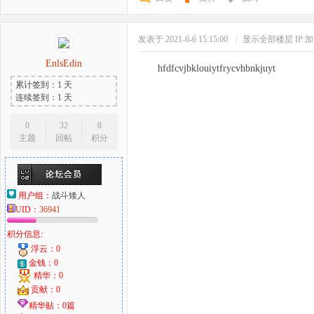
发表于 2021-6-6 15:15:00
|
显示全部楼层
IP:
EnlsEdin
hfdfcvjbklouiytfrycvhbnkjuyt
累计签到：1 天
连续签到：1 天
0
32
8
主题
回帖
积分
用户组：
战斗矮人
UID：
36941
积分信息:
浮云：0
金钱：0
精华：0
贡献：0
精华贴：0篇