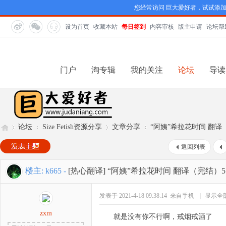
您经常访问 巨大爱好者，试试添
设为首页
收藏本站
每日签到
内容审核
版主申请
论坛帮
门户
淘专辑
我的关注
论坛
导读
论坛
Size Fetish资源分享
文章分享
“阿姨”希拉花时间 翻译
返回列表
巨
»
›
›
›
楼主:
k665
-
[热心翻译]
“阿姨”希拉花时间 翻译（完结）5
发表于 2021-4-18 09:38:14
来自手机
|
显示全
zxm
就是没有你不行啊，戒烟戒酒了