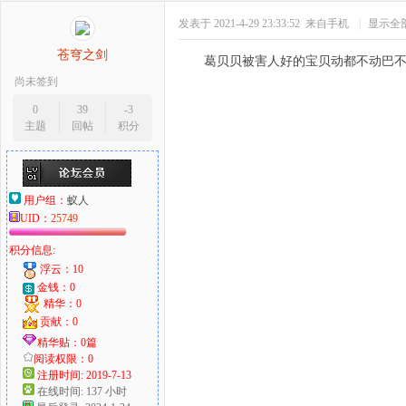
发表于 2021-4-29 23:33:52
来自手机
|
显示全
苍穹之剑
葛贝贝被害人好的宝贝动都不动巴
尚未签到
0
39
-3
主题
回帖
积分
用户组：
蚁人
UID：
25749
积分信息:
浮云：10
金钱：0
精华：0
贡献：0
精华贴：0篇
阅读权限：0
注册时间: 2019-7-13
在线时间: 137 小时