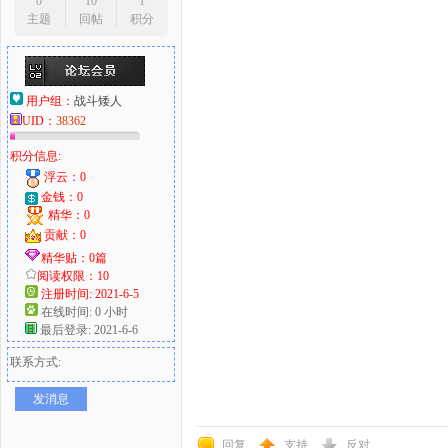
0
10
1
主题
回帖
积分
用户组：
战斗矮人
UID：
38362
积分信息:
浮云：0
金钱：0
精华：0
贡献：0
精华贴：0篇
阅读权限：10
注册时间: 2021-6-5
在线时间: 0 小时
最后登录: 2021-6-6
联系方式:
发消息
回复
支持
反对