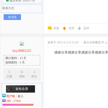
最后登录: 2024-1-24
联系方式:
发消息
回复
支持
反对
发表于 2021-6-5 22:13:26
|
显示全部楼层
IP:
hxy20001225
感谢分享感谢分享感谢分享感谢分
累计签到：13 天
连续签到：1 天
0
61
-3
主题
回帖
积分
用户组：
蚁人
UID：
27916