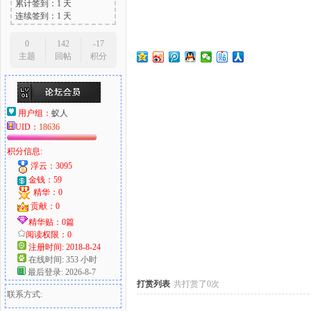
累计签到：1 天
连续签到：1 天
0
142
-17
主题
回帖
积分
大
用户组：
蚁人
UID：
18636
积分信息:
浮云：3095
金钱：59
精华：0
爱
贡献：0
精华贴：0篇
阅读权限：0
注册时间: 2018-8-24
在线时间: 353 小时
最后登录: 2026-8-7
打赏列表
共打赏了0次
联系方式: