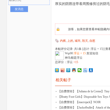
厚实的阴唇连带着周围修剪过的阴毛
发消息
游客，如果您要查看本帖隐藏内
内裤
,
上的
,
城市
,
毁灭
,
自慰
者
本帖评分记录: 共1条 [总计: 浮云 + 15] [
查
Wqr00
浮云 + 15
发送短信
神马都是浮云
总评分：浮云
+15
相关帖子
【自费禁转】【Juliana de la Creme】Tiny Te
【Bratty Foot Girls】Disposable Sex Toys 
【自费禁转】【macrojack】NOIR
【自费禁转】【Jackofbullet】Attack of the Col