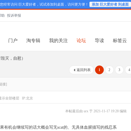
您经常访问 巨大爱好者，试试添加到桌面，访问更方便！
添加 巨大爱好者 到桌面
帮助
投诉举报
门户
淘专辑
我的关注
论坛
导读
标签云
市毁灭，自慰）
返回列表
1
2
3
4
链接]
显示全部楼层
IP:北京
本帖最后由 urx 于 2021-11-17 19:28 编辑
果有机会继续写的话大概会写无scat的、无具体血腥描写的残忍系