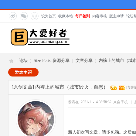
设为首页
收藏本站
每日签到
内容审核
版主申请
论坛
论坛
Size Fetish资源分享
文章分享
内裤上的城市（城
巨
»
›
›
›
[原创文章]
内裤上的城市（城市毁灭，自慰）
[复制
发表在 2021-11-14 08:58:32
来自手机
|
新人初次写文章，请多包涵。之后如