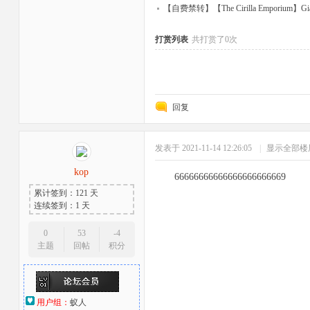
【自费禁转】【The Cirilla Emporium】Giantess
打赏列表
共打赏了0次
回复
发表于 2021-11-14 12:26:05
|
显示全部楼
kop
66666666666666666666669
累计签到：121 天
连续签到：1 天
0
53
-4
主题
回帖
积分
用户组：
蚁人