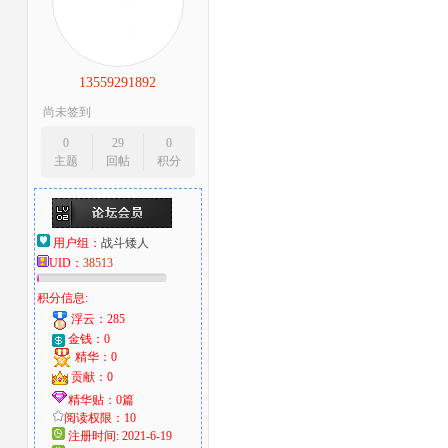
13559291892
尚未签到
0
29
0
主题
回帖
积分
用户组：
战斗矮人
UID：
38513
积分信息:
浮云：285
金钱：0
精华：0
贡献：0
精华贴：0篇
阅读权限：10
注册时间: 2021-6-19