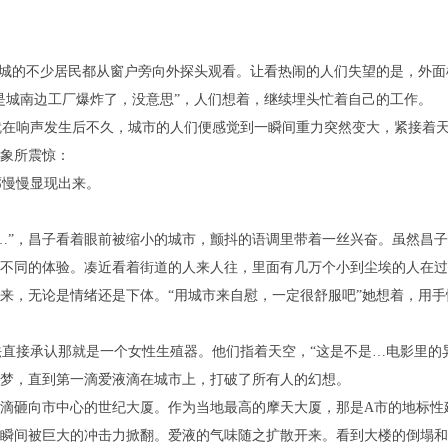
城的不少居民都从窗户旁向外探头观看。让看热闹的人们失望的是，外面
是城南边工厂爆炸了，没意思”，人们想着，继续埋头忙着自己的工作。
在响声发生后不久，城市的人们便感觉到一瞬间重力突然变大，紧接着天
象所震惊：
慢慢显现出来。
”，昌子看着眼前被缩小的城市，颤抖的语调里带着一丝兴奋。虽然昌子
不同的体验。凑近看着街道的人来人往，里面有几万个小到尘埃的人在过
来，无论是情绪还是下体。“用城市来自慰，一定很舒服吧”她想着，用
接承认那就是一个女性生殖器。他们指着天空，“这是不是…电影里的异
梦，直到第一滴爱液滴在城市上，打破了所有人的幻想。
滴砸向市中心的世纪大厦。作为当地最高的摩天大厦，那是A市的地标性
瞬间被巨大的冲击力掀翻。爱液的气味随之扩散开来。看到大楼的倒塌和