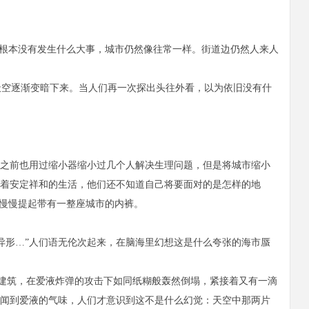
根本没有发生什么大事，城市仍然像往常一样。街道边仍然人来人
空逐渐变暗下来。当人们再一次探出头往外看，以为依旧没有什
之前也用过缩小器缩小过几个人解决生理问题，但是将城市缩小
着安定祥和的生活，他们还不知道自己将要面对的是怎样的地
手慢慢提起带有一整座城市的内裤。
形…”人们语无伦次起来，在脑海里幻想这是什么夸张的海市蜃
建筑，在爱液炸弹的攻击下如同纸糊般轰然倒塌，紧接着又有一滴
闻到爱液的气味，人们才意识到这不是什么幻觉：天空中那两片