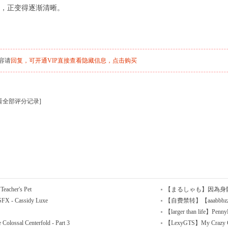
，正变得逐渐清晰。
容请
回复，可开通VIP直接查看隐藏信息，
点击购买
看全部评分记录
]
acher's Pet
【まるしゃも】因為身
SFX - Cassidy Luxe
【自费禁转】【aaabbbzzz】R
【larger than life】Penn
ossal Centerfold - Part 3
【LexyGTS】My Crazy G