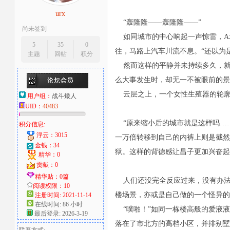
urx
大
“轰隆隆——轰隆隆——”
尚未签到
如同城市的中心响起一声惊雷，A
5
35
0
往，马路上汽车川流不息。“还以为
主题
回帖
积分
然而这样的平静并未持续多久，就
么大事发生时，却无一不被眼前的景
云层之上，一个女性生殖器的轮廓
用户组：
战斗矮人
UID：
40483
爱
“原来缩小后的城市就是这样吗……
积分信息:
浮云：3015
一万倍转移到自己的内裤上则是截然
金钱：34
狱。这样的背德感让昌子更加兴奋起
精华：0
贡献：0
精华贴：0篇
人们还没完全反应过来，没有办法直
阅读权限：10
楼场景，亦或是自己做的一个怪异的
注册时间: 2021-11-14
在线时间: 86 小时
“噗啪！”如同一栋楼高般的爱液液
最后登录: 2026-3-19
落在了市北方的高档小区，并排别墅
好
联系方式: