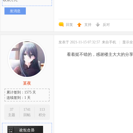
发消息
回复
支持
反对
发表于 2021-11-15 07:32:57
来自手机
|
显示全
看着挺不错的，感谢楼主大大的分
某夜
累计签到：1575 天
连续签到：1 天
37
1741
113
主题
回帖
积分