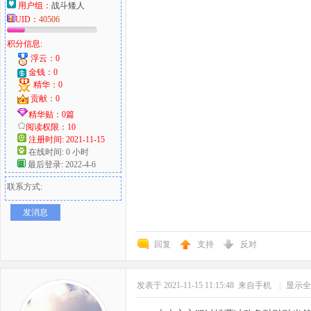
用户组：
战斗矮人
UID：
40506
积分信息:
浮云：0
金钱：0
精华：0
贡献：0
精华贴：0篇
阅读权限：10
注册时间: 2021-11-15
在线时间: 0 小时
最后登录: 2022-4-6
联系方式:
发消息
回复
支持
反对
发表于 2021-11-15 11:15:48
来自手机
|
显示全