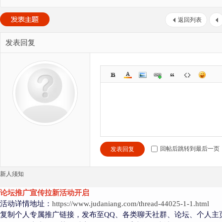
返回列表
发表回复
回帖后跳转到最后一页
发表回复
新人须知
论坛推广宣传拉新活动开启
活动详情地址：
https://www.judaniang.com/thread-44025-1-1.html
复制个人专属推广链接，发布至QQ、各类聊天社群、论坛、个人主