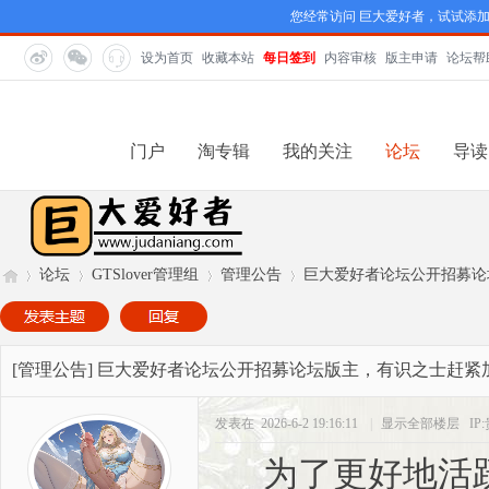
您经常访问 巨大爱好者，试试添
设为首页
收藏本站
每日签到
内容审核
版主申请
论坛帮
门户
淘专辑
我的关注
论坛
导读
论坛
GTSlover管理组
管理公告
巨大爱好者论坛公开招募论
巨
»
›
›
›
[管理公告]
巨大爱好者论坛公开招募论坛版主，有识之士赶紧
发表在 2026-6-2 19:16:11
|
显示全部楼层
IP
为了更好地活