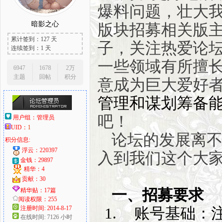
爆料问题，壮大
暗影之心
版块招募相关版主。如
累计签到：127 天
子，关注热爱论
大
连续签到：1 天
一些领域有所擅
6947
1678
2万
主题
回帖
积分
意成为巨大爱好
管理和谋划筹备
吧！
用户组：
管理员
UID：
1
论坛的发展离
积分信息:
爱
浮云：220397
入到我们这个大
金钱：29897
精华：4
贡献：30
一、招募要求
精华贴：17篇
阅读权限：255
注册时间: 2014-8-17
账号基础
：
在线时间: 7126 小时