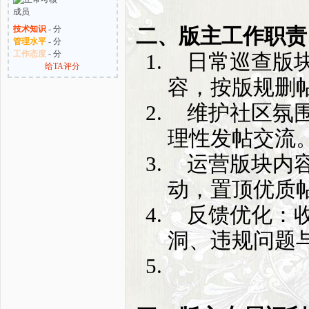
技术知识
- 分
二、版主工作职责
管理水平
- 分
工作态度
- 分
日常巡查版
给TA评分
容，按版规删
维护社区氛
理性发帖交流
运营版块内
动，置顶优质
反馈优化：
洞、违规问题