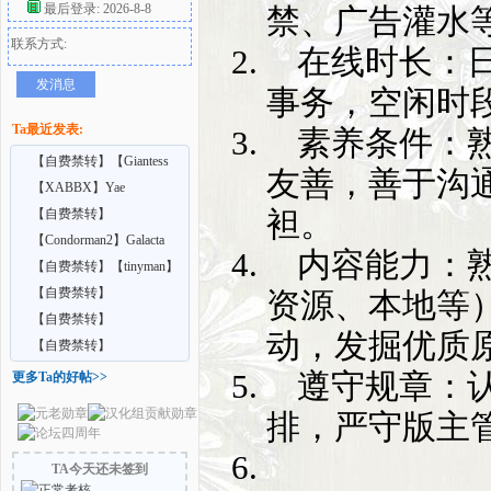
最后登录: 2026-8-8
禁、广告灌水
联系方式:
好
在线时长
：
发消息
事务，空闲时
Ta最近发表:
素养条件
：
【自费禁转】【Giantess
友善，善于沟
Shrinking Feet】A
【XABBX】Yae
袒。
Confidential training
【自费禁转】
【Vrgiantess】Your school
【Condorman2】Galacta
内容能力
：
者
cr
【自费禁转】【tinyman】
Ep9 extra – Lurk
【自费禁转】
资源、本地等
【Big69bIG69】Too Tall to
【自费禁转】
动，发掘优质
Ig
【Endlessrain0110】Goblin
【自费禁转】
Me
【AdultingX】Giantess Feet
遵守规章
：
更多Ta的好帖>>
C
排，严守版主
TA今天还未签到