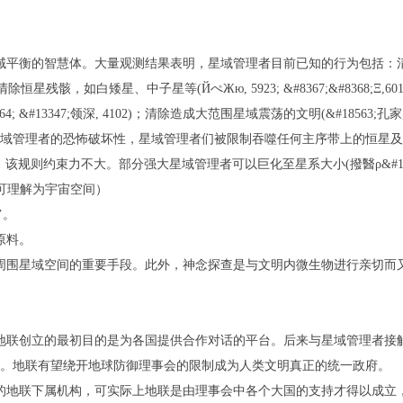
域平衡的智慧体。大量观测结果表明，星域管理者目前已知的行为包括：清
；清除恒星残骸，如白矮星、中子星等(ЙぺЖю, 5923; &#8367;&#8368;Ξ,6012; &#
 &#13347;领深, 4102)；清除造成大范围星域震荡的文明(&#18563;孔家, 
理者的恐怖破坏性，星域管理者们被限制吞噬任何主序带上的恒星及其附属行星(覅
357)，该规则约束力不大。部分强大星域管理者可以巨化至星系大小(撥醫ρ&#191;&#
可理解为宇宙空间）
’。
原料。
围星域空间的重要手段。此外，神念探查是与文明内微生物进行亲切而又好的
地联创立的最初目的是为各国提供合作对话的平台。后来与星域管理者接
。地联有望绕开地球防御理事会的限制成为人类文明真正的统一政府。
的地联下属机构，可实际上地联是由理事会中各个大国的支持才得以成立