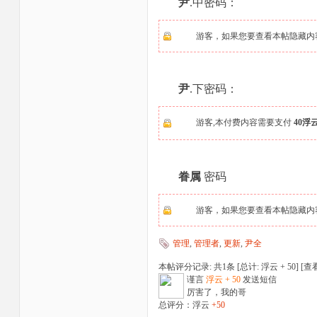
尹
.中密码：
游客，如果您要查看本帖隐藏内
尹
.下密码：
游客,本付费内容需要支付
40浮
眷属
密码
游客，如果您要查看本帖隐藏内
管理
,
管理者
,
更新
,
尹全
本帖评分记录: 共1条 [总计: 浮云 + 50] [
查
谨言
浮云 + 50
发送短信
厉害了，我的哥
总评分：浮云
+50