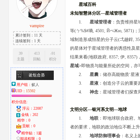
星域百科
未知智慧体分区—星域管理者
1.
星域管理者
：负责维持星
vampire
等(ㄅ%$#墒, 4501; ЙぺЖю, 5871)
累计签到：11 天
域制造形成恒星的分子云(弌趮銲, 3564;
连续签到：1 天
的星体对于星域管理者的诱惑性及星域管
39
413
-91
结果来看(地联政府, 8357; 伊, 8
主题
回帖
积分
星域>
即物质与能量所处的空间，亦
2.
星囊
：储存高能物质‘星液
3.
星液
：创造分子云的重要
用户组：
蚁人
UID：
15592
4.
神念
：星域管理者们探查周
积分信息:
浮云：22087
文明分区—银河系文明—地球
金钱：202
1.
地联
：即地球联合政府。
精华：0
贡献：0
者的要求，地联的政治地位不断上升
精华贴：1篇
2.
地球防御理事会
：名义上
阅读权限：0