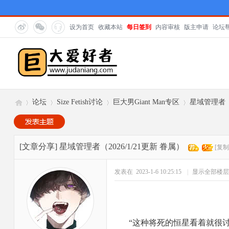
设为首页
收藏本站
每日签到
内容审核
版主申请
论坛
论坛
Size Fetish讨论
巨大男Giant Man专区
星域管理者（2
巨
»
›
›
›
[文章分享]
星域管理者（2026/1/21更新 眷属）
[复制
发表在 2023-1-6 10:25:15
|
显示全部楼层
“这种将死的恒星看着就很