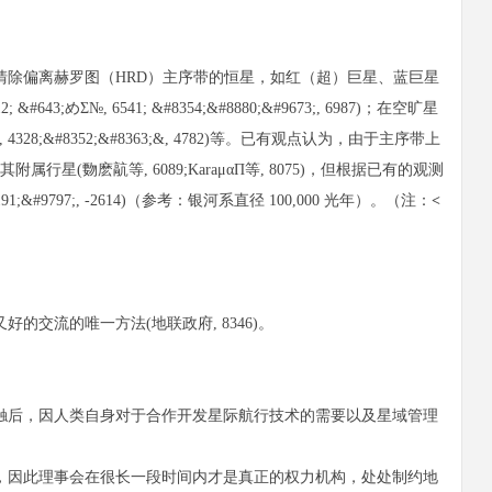
除偏离赫罗图（HRD）主序带的恒星，如红（超）巨星、蓝巨星
643;めΣ№, 6541; &#8354;&#8880;&#9673;, 6987)；在空旷星
4328;&#8352;&#8363;&, 4782)等。已有观点认为，由于主序带上
麽髚等, 6089;KaraμαΠ等, 8075)，但根据已有的观测
9797;, -2614)（参考：银河系直径 100,000 光年）。（注：
<
交流的唯一方法(地联政府, 8346)。
触后，因人类自身对于合作开发星际航行技术的需要以及星域管理
，因此理事会在很长一段时间内才是真正的权力机构，处处制约地