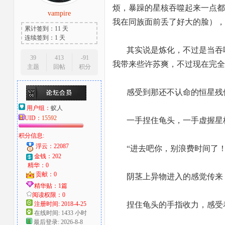
烦，暴躁的星核吞噬起来一点都
vampire
大
我在同族面前丢了好大的脸），
累计签到：11 天
连续签到：1 天
其实说是炼化，不过是当吞
39
413
-91
我带来些许苏爽，不过现在完全
主题
回帖
积分
感受到那还不认命的恒星残
用户组：
蚁人
UID：
15592
爱
一手捏住龟头，一手虚握星
积分信息:
浮云：22087
“进去吧你，别浪费时间了！
金钱：202
精华：0
贡献：0
阴茎上异物进入的感觉传来
精华贴：1篇
阅读权限：0
注册时间: 2018-4-25
捏住龟头的手指收力，感受
在线时间: 1433 小时
好
最后登录: 2026-8-8