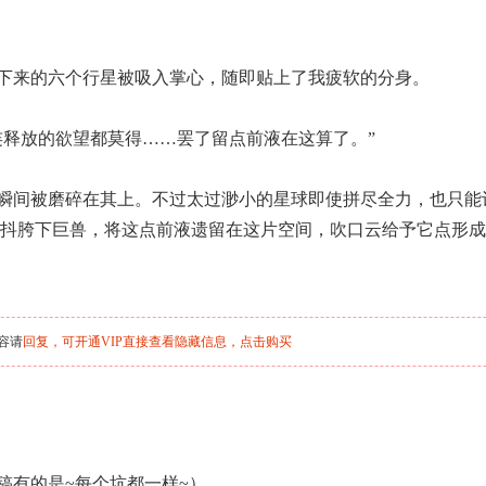
下来的六个行星被吸入掌心，随即贴上了我疲软的分身。
连释放的欲望都莫得……罢了留点前液在这算了。”
瞬间被磨碎在其上。不过太过渺小的星球即使拼尽全力，也只能
抖胯下巨兽，将这点前液遗留在这片空间，吹口云给予它点形成
容请
回复，可开通VIP直接查看隐藏信息，
点击购买
稿有的是~每个坑都一样~）