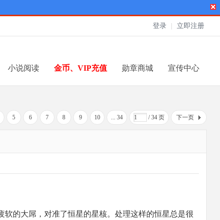
登录
|
立即注册
小说阅读
金币、VIP充值
勋章商城
宣传中心
5
6
7
8
9
10
... 34
/ 34 页
下一页
了疲软的大屌，对准了恒星的星核。处理这样的恒星总是很