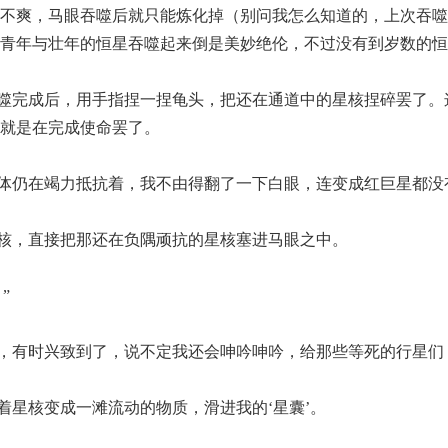
不爽，马眼吞噬后就只能炼化掉（别问我怎么知道的，上次吞噬
青年与壮年的恒星吞噬起来倒是美妙绝伦，不过没有到岁数的恒
噬完成后，用手指捏一捏龟头，把还在通道中的星核捏碎罢了。
就是在完成使命罢了。
体仍在竭力抵抗着，我不由得翻了一下白眼，连变成红巨星都没
核，直接把那还在负隅顽抗的星核塞进马眼之中。
”
，有时兴致到了，说不定我还会呻吟呻吟，给那些等死的行星们
着星核变成一滩流动的物质，滑进我的‘星囊’。