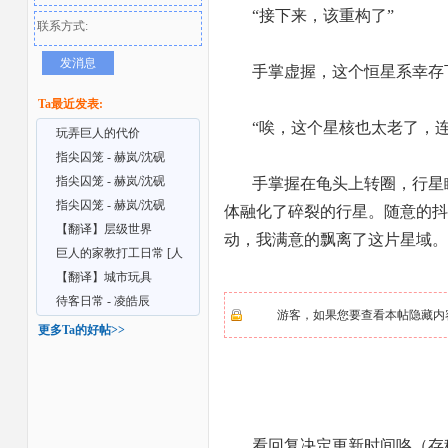
“接下来，该重构了”
联系方式:
发消息
手掌虚握，这个恒星系幸存
Ta最近发表:
“唉，这个星核也太老了，
玩弄巨人的代价
指尖囚笼 - 赫岚/沈砚
2026/4/20 【第三章
指尖囚笼 - 赫岚/沈砚
手掌握在龟头上转圈，行星
者
2026/3/20 更新第二
指尖囚笼 - 赫岚/沈砚
体融化了碎裂的行星。随意的抖
2026/3/5 更新第一章
【翻译】层级世界
动，我满意的飘离了这片星域。
2026/1/29
巨人的家教打工日常 [人
类-巨人-巨神] 2026
【翻译】城市玩具
待客日常 - 凌皓辰
游客，如果您要查看本帖隐藏内
更多Ta的好帖>>
看回复决定更新时间咯（存