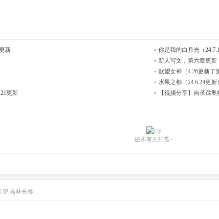
7更新
你是我的白月光（24.7.
新人写文，第六章更新
欲望女神（4.26更新了
水果之都（24.6.24更新
21更新
【视频分享】自录踩奥特曼
还木有人打赏~
层
IP:吉林长春