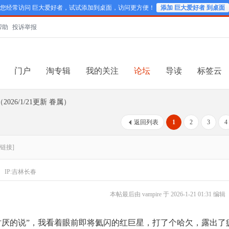
您经常访问 巨大爱好者，试试添加到桌面，访问更方便！
添加 巨大爱好者 到桌面
帮助
投诉举报
门户
淘专辑
我的关注
论坛
导读
标签云
026/1/21更新 眷属）
返回列表
1
2
3
4
链接]
IP:吉林长春
本帖最后由 vampire 于 2026-1-21 01:31 编辑
讨厌的说”，我看着眼前即将氦闪的红巨星，打了个哈欠，露出