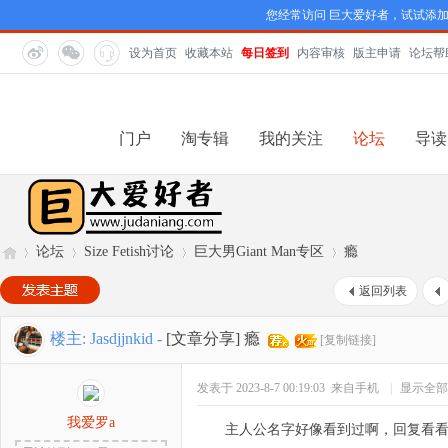
您经常访问 巨大爱好者，试试添
设为首页
收藏本站
每日签到
内容审核
版主申请
论坛帮
门户
淘专辑
我的关注
论坛
导读
论坛
Size Fetish讨论
巨大男Giant Man专区
瘾
返回列表
巨
»
›
›
›
楼主:
Jasdjjnkid
-
[文章分享]
瘾
[复制链接]
发表于 2023-8-7 00:19:03
来自手机
|
显示全部
我爱罗a
主人公名字好像看到过啊，回复看