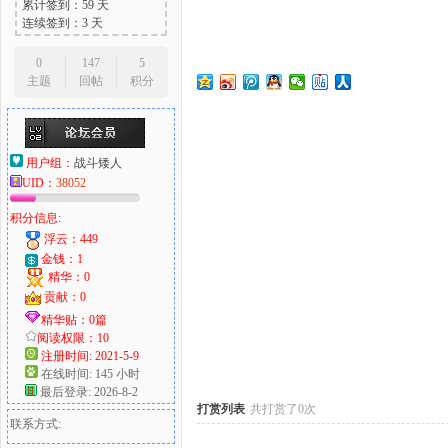
累计签到：59 天
连续签到：3 天
0
147
5
主题
回帖
积分
大
用户组：
战斗矮人
UID：
38052
积分信息:
浮云：449
金钱：1
精华：0
爱
贡献：0
精华贴：0篇
阅读权限：10
注册时间: 2021-5-9
在线时间: 145 小时
最后登录: 2026-8-2
打赏列表
共打赏了0次
联系方式: