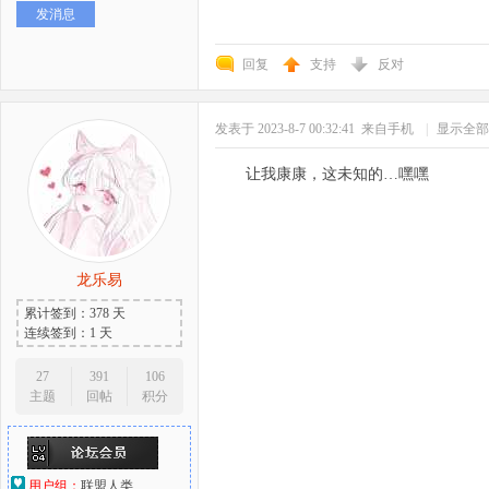
发消息
好
回复
支持
反对
发表于 2023-8-7 00:32:41
来自手机
|
显示全部
让我康康，这未知的…嘿嘿
者
龙乐易
累计签到：378 天
连续签到：1 天
27
391
106
主题
回帖
积分
用户组：
联盟人类