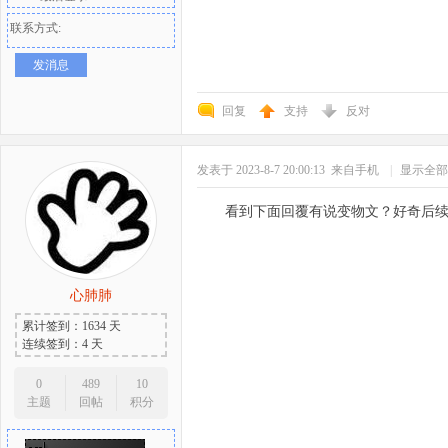
联系方式:
发消息
回复
支持
反对
发表于 2023-8-7 20:00:13
来自手机
|
显示全部
看到下面回覆有说变物文？好奇后
心肺肺
累计签到：1634 天
连续签到：4 天
0
489
10
主题
回帖
积分