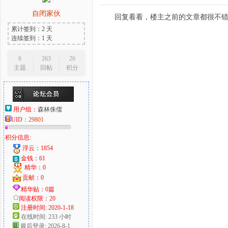
自闭家伙
回复看看，楼主之前的文章都很不
累计签到：2 天
连续签到：1 天
6
263
26
主题
回帖
积分
用户组：
森林侏儒
UID：
29801
积分信息:
浮云：1854
金钱：61
精华：0
贡献：0
精华贴：0篇
阅读权限：20
注册时间: 2020-1-18
在线时间: 233 小时
最后登录: 2026-8-1