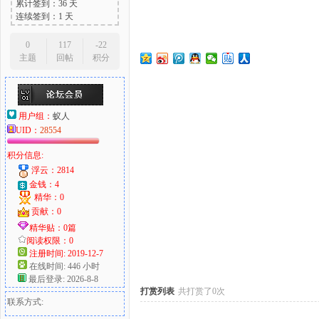
累计签到：36 天
连续签到：1 天
0
117
-22
主题
回帖
积分
大
用户组：
蚁人
UID：
28554
积分信息:
浮云：2814
金钱：4
精华：0
爱
贡献：0
精华贴：0篇
阅读权限：0
注册时间: 2019-12-7
在线时间: 446 小时
最后登录: 2026-8-8
打赏列表
共打赏了0次
联系方式: