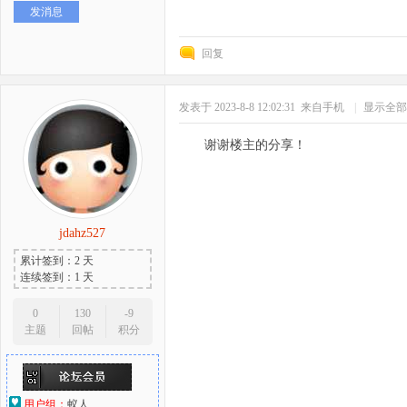
发消息
好
回复
发表于 2023-8-8 12:02:31
来自手机
|
显示全部
谢谢楼主的分享！
者
jdahz527
累计签到：2 天
连续签到：1 天
0
130
-9
主题
回帖
积分
用户组：
蚁人