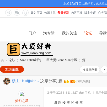
您经常访问 巨大爱好者，试试添
设为首页
收藏本站
每日签到
内容审核
版主申请
论坛帮
门户
淘专辑
我的关注
论坛
导读
论坛
Size Fetish讨论
巨大男Giant Man专区
瘾
返回列表
巨
»
›
›
›
楼主:
Jasdjjnkid
-
[文章分享]
瘾
[复制链接]
发表于 2023-8-8 11:18:17
来自手机
|
显示全部
梦幻之星
谢 谢 楼 主 的 分 享