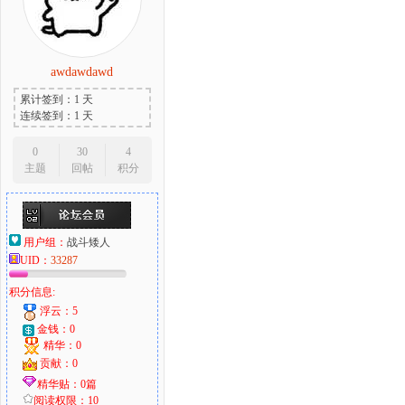
awdawdawd
累计签到：1 天
连续签到：1 天
0
30
4
主题
回帖
积分
用户组：
战斗矮人
UID：
33287
积分信息:
浮云：5
金钱：0
精华：0
贡献：0
精华贴：0篇
阅读权限：10