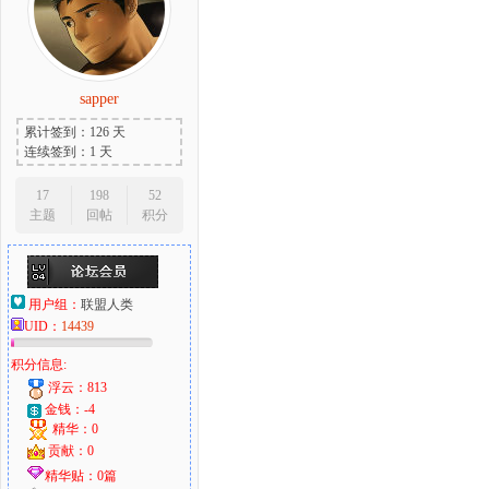
sapper
累计签到：126 天
连续签到：1 天
17
198
52
主题
回帖
积分
用户组：
联盟人类
UID：
14439
积分信息:
浮云：813
金钱：-4
精华：0
贡献：0
精华贴：0篇