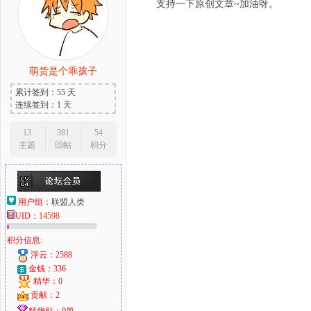
支持一下原创文章~加油呀。
萌货是个乖孩子
累计签到：55 天
连续签到：1 天
13
381
54
主题
回帖
积分
用户组：
联盟人类
UID：
14598
积分信息:
浮云：2588
金钱：336
精华：0
贡献：2
精华贴：0篇