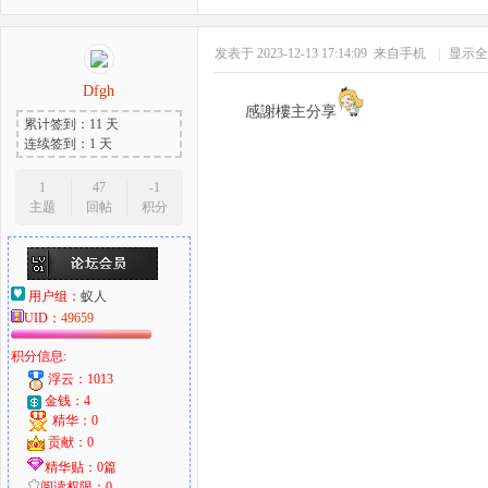
发表于 2023-12-13 17:14:09
来自手机
|
显示全
Dfgh
感謝樓主分享
累计签到：11 天
连续签到：1 天
1
47
-1
主题
回帖
积分
用户组：
蚁人
UID：
49659
积分信息:
浮云：1013
金钱：4
精华：0
贡献：0
精华贴：0篇
阅读权限：0