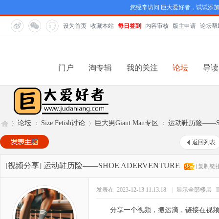
您经常访问 巨大爱好者，试试添
设为首页
收藏本站
每日签到
内容审核
版主申请
论坛帮
门户
淘专辑
我的关注
论坛
导读
论坛
Size Fetish讨论
巨大男Giant Man专区
运动鞋历险——SH
返回列表
巨
»
›
›
›
[视频分享]
运动鞋历险——SHOE ADERVENTURE
[复制链接
发表在 2023-12-13 11:13:18
|
显示全部楼层
分享一个视频，搬运滴，链接在视