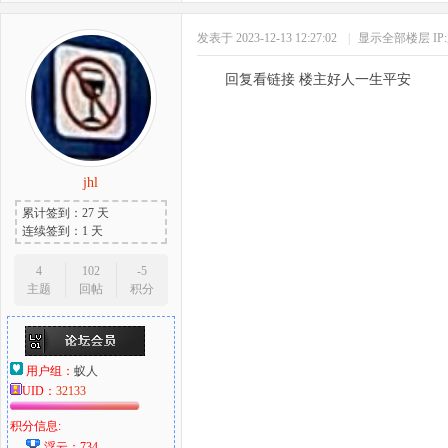
发表于 2023-12-13 12:27:02
|
显示全部楼层
I
回复看链接 楼主好人一生平安
jhl
累计签到：27 天
连续签到：1 天
4
102
-5
主题
回帖
积分
用户组：
蚁人
UID：
32133
积分信息:
浮云：734