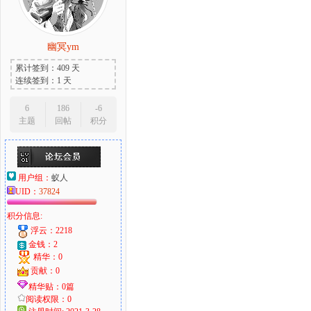
幽冥ym
累计签到：409 天
连续签到：1 天
6
186
-6
主题
回帖
积分
用户组：
蚁人
UID：
37824
积分信息:
浮云：2218
金钱：2
精华：0
贡献：0
精华贴：0篇
阅读权限：0