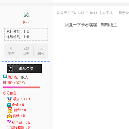
发表于 2023-12-13 18:38:13
来自手机
|
显示全
Fpp
回复一下卡看嘿嘿，谢谢楼主
累计签到：1 天
连续签到：1 天
0
223
-36
主题
回帖
积分
用户组：
蚁人
UID：
37823
积分信息:
浮云：3303
金钱：0
精华：0
贡献：0
精华贴：0篇
阅读权限：0