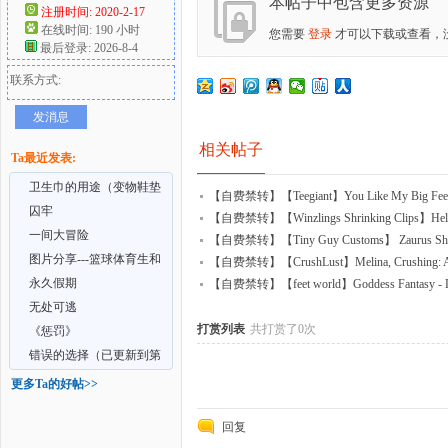
本帖子中包含更多资源
注册时间: 2020-2-17
在线时间: 190 小时
您需要
登录
才可以下载或查看，
好
最后登录: 2026-8-4
联系方式:
发消息
相关帖子
Ta最近发表:
卫生巾的用途（变物鞋垫
【自费禁转】【Teegiant】You Like My Big Feet
文）
囚牢
【自费禁转】【Winzlings Shrinking Clips】Helly M
一间大冒险
者
6K VR360
【自费禁转】【Tiny Guy Customs】 Zaurus Shrunk
图片分享---篮球体育生和
【自费禁转】【CrushLust】Melina, Crushing: Atta
小人
永久假期
Woman
【自费禁转】【feet world】Goddess Fantasy - Lele
无处可逃
打赏列表
共打赏了0次
《惩罚》
错误的选择（已更新到第
八部分）
更多Ta的好帖>>
回复