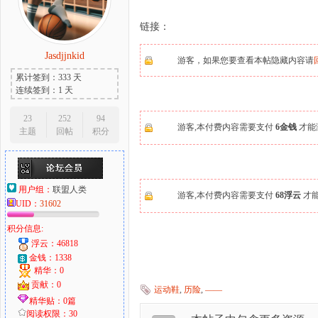
链接：
Jasdjjnkid
游客，如果您要查看本帖隐藏内容请
大
累计签到：333 天
连续签到：1 天
23
252
94
游客,本付费内容需要支付
6金钱
才能
主题
回帖
积分
用户组：
联盟人类
游客,本付费内容需要支付
68浮云
才
UID：
31602
爱
积分信息:
浮云：46818
金钱：1338
精华：0
贡献：0
运动鞋
,
历险
,
——
精华贴：0篇
阅读权限：30