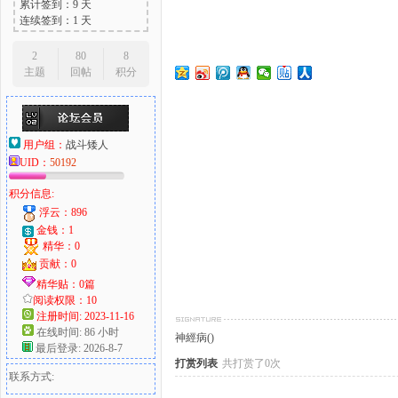
累计签到：9 天
连续签到：1 天
2
80
8
主题
回帖
积分
大
用户组：
战斗矮人
UID：
50192
积分信息:
浮云：896
金钱：1
精华：0
爱
贡献：0
精华贴：0篇
阅读权限：10
注册时间: 2023-11-16
在线时间: 86 小时
神經病()
最后登录: 2026-8-7
打赏列表
共打赏了0次
联系方式: