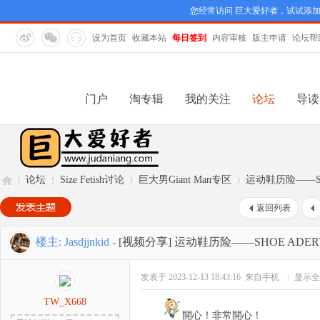
您经常访问 巨大爱好者，试试添
设为首页
收藏本站
每日签到
内容审核
版主申请
论坛帮
门户
淘专辑
我的关注
论坛
导读
论坛
Size Fetish讨论
巨大男Giant Man专区
运动鞋历险——SH
返回列表
巨
»
›
›
›
楼主:
Jasdjjnkid
-
[视频分享]
运动鞋历险——SHOE ADER
发表于 2023-12-13 18:43:16
来自手机
|
显示全
TW_X668
開心！非常開心！