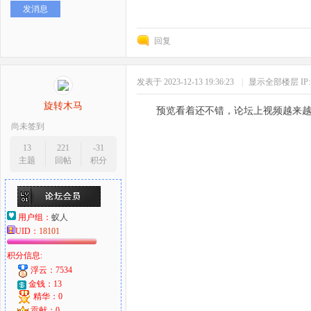
发消息
好
回复
发表于 2023-12-13 19:36:23
|
显示全部楼层
I
旋转木马
预览看着还不错，论坛上视频越来
尚未签到
13
221
-31
主题
回帖
积分
者
用户组：
蚁人
UID：
18101
积分信息:
浮云：7534
金钱：13
精华：0
贡献：0