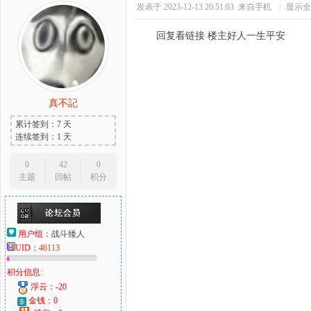
发表于 2023-12-13 20:51:03
来自手机
|
显示全
回复看链接 楼主好人一生平安
真不記
累计签到：7 天
连续签到：1 天
0
42
0
主题
回帖
积分
用户组：
战斗矮人
UID：
46113
积分信息:
浮云：-20
金钱：0