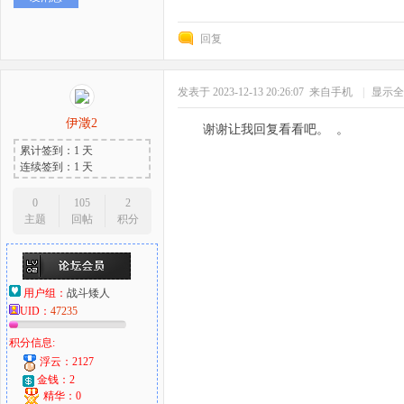
回复
发表于 2023-12-13 20:26:07
来自手机
|
显示全
伊澂2
谢谢让我回复看看吧。 。
累计签到：1 天
连续签到：1 天
0
105
2
主题
回帖
积分
用户组：
战斗矮人
UID：
47235
积分信息:
浮云：2127
金钱：2
精华：0