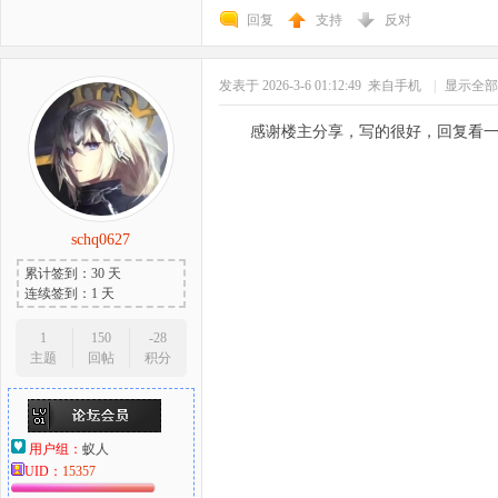
回复
支持
反对
发表于 2026-3-6 01:12:49
来自手机
|
显示全部
感谢楼主分享，写的很好，回复看
schq0627
累计签到：30 天
连续签到：1 天
1
150
-28
主题
回帖
积分
用户组：
蚁人
UID：
15357