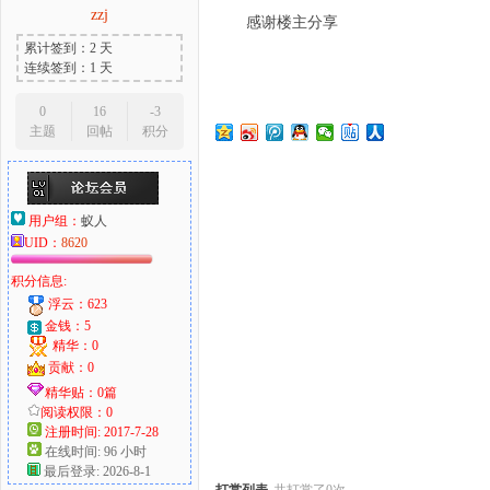
zzj
感谢楼主分享
累计签到：2 天
连续签到：1 天
大
0
16
-3
主题
回帖
积分
用户组：
蚁人
UID：
8620
积分信息:
浮云：623
爱
金钱：5
精华：0
贡献：0
精华贴：0篇
阅读权限：0
注册时间: 2017-7-28
在线时间: 96 小时
最后登录: 2026-8-1