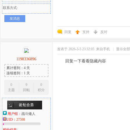
联系方式:
发消息
回复
支持
反对
发表于 2026-3-5 23:32:05
来自手机
|
显示全部
1198336896
回复一下看看隐藏内容
累计签到：4 天
连续签到：1 天
0
9
0
主题
回帖
积分
用户组：
战斗矮人
UID：
27598
积分信息: