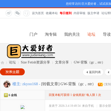
您经常访问 巨大爱好者，试试添
设为首页
收藏本站
每日签到
内容审核
版主申请
论坛帮
门户
淘专辑
我的关注
论坛
导读
论坛
Size Fetish资源分享
文章分享
GW-背叛（gc，ntr）
返回列表
巨
»
›
›
›
楼主:
zkyoo168
-
[转载文章]
GW-背叛（gc，ntr）
[复制
回复本帖可获得 1 金钱奖励! 每人限 1 次
6 金钱
发表于 2026-3-4 19:49:54
来自手机
|
显示全部