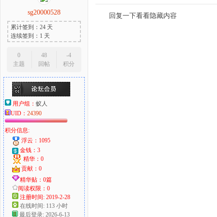
sg20000528
回复一下看看隐藏内容
累计签到：24 天
连续签到：1 天
0
48
-4
主题
回帖
积分
用户组：
蚁人
UID：
24390
积分信息:
浮云：1095
金钱：3
精华：0
贡献：0
精华贴：0篇
阅读权限：0
注册时间: 2019-2-28
在线时间: 113 小时
最后登录: 2026-6-13