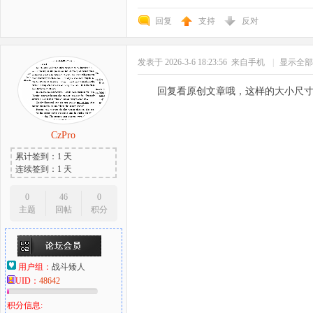
回复
支持
反对
发表于 2026-3-6 18:23:56
来自手机
|
显示全部
回复看原创文章哦，这样的大小尺
CzPro
累计签到：1 天
连续签到：1 天
0
46
0
主题
回帖
积分
用户组：
战斗矮人
UID：
48642
积分信息: