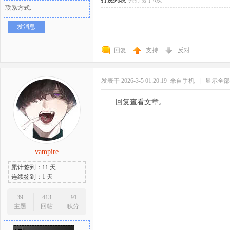
打赏列表
共打赏了0次
联系方式:
好
发消息
回复
支持
反对
发表于 2026-3-5 01:20:19
来自手机
|
显示全部
回复查看文章。
者
vampire
累计签到：11 天
连续签到：1 天
39
413
-91
主题
回帖
积分