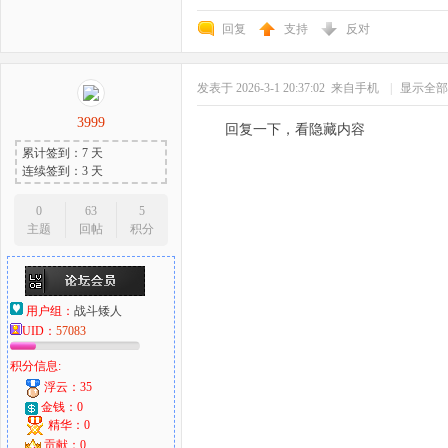
回复
支持
反对
发表于 2026-3-1 20:37:02
来自手机
|
显示全部
3999
回复一下，看隐藏内容
累计签到：7 天
连续签到：3 天
0
63
5
主题
回帖
积分
用户组：
战斗矮人
UID：
57083
积分信息:
浮云：35
金钱：0
精华：0
贡献：0