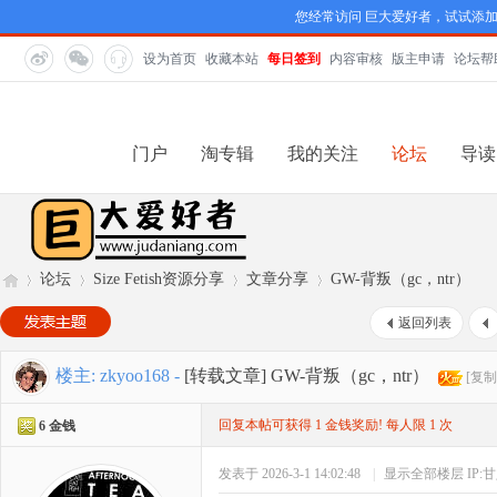
您经常访问 巨大爱好者，试试添
设为首页
收藏本站
每日签到
内容审核
版主申请
论坛帮
门户
淘专辑
我的关注
论坛
导读
论坛
Size Fetish资源分享
文章分享
GW-背叛（gc，ntr）
返回列表
巨
»
›
›
›
楼主:
zkyoo168
-
[转载文章]
GW-背叛（gc，ntr）
[复制
回复本帖可获得 1 金钱奖励! 每人限 1 次
6 金钱
发表于 2026-3-1 14:02:48
|
显示全部楼层
IP: