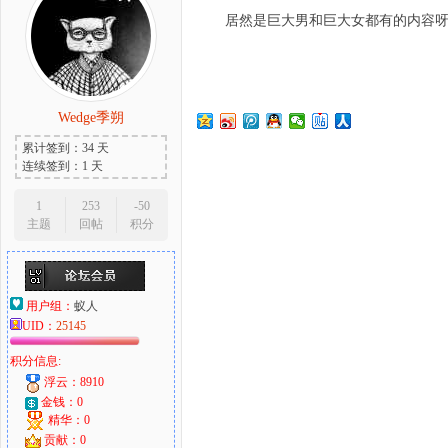
居然是巨大男和巨大女都有的内容呀
大
Wedge季朔
累计签到：34 天
连续签到：1 天
1
253
-50
主题
回帖
积分
爱
用户组：
蚁人
UID：
25145
积分信息:
浮云：8910
金钱：0
精华：0
贡献：0