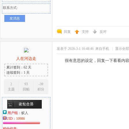
联系方式:
发消息
回复
支持
反对
发表于 2026-3-1 16:48:46
来自手机
|
显示全部
人在河边走
很有意思的设定，回复一下看看内
累计签到：62 天
连续签到：1 天
2
93
-39
主题
回帖
积分
用户组：
蚁人
UID：
10986
积分信息: