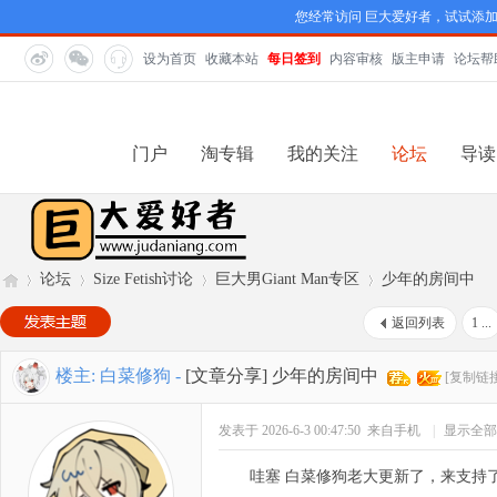
您经常访问 巨大爱好者，试试添
设为首页
收藏本站
每日签到
内容审核
版主申请
论坛帮
门户
淘专辑
我的关注
论坛
导读
论坛
Size Fetish讨论
巨大男Giant Man专区
少年的房间中
返回列表
1 ...
巨
»
›
›
›
楼主:
白菜修狗
-
[文章分享]
少年的房间中
[复制链接
发表于 2026-6-3 00:47:50
来自手机
|
显示全部
哇塞 白菜修狗老大更新了，来支持