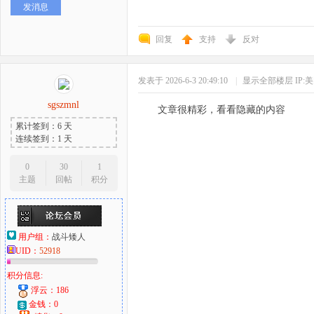
发消息
回复
支持
反对
发表于 2026-6-3 20:49:10
|
显示全部楼层
IP:
sgszmnl
文章很精彩，看看隐藏的内容
累计签到：6 天
连续签到：1 天
0
30
1
主题
回帖
积分
用户组：
战斗矮人
UID：
52918
积分信息:
浮云：186
金钱：0