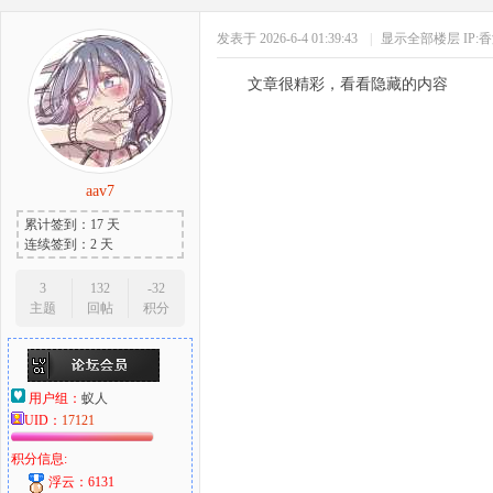
发表于 2026-6-4 01:39:43
|
显示全部楼层
IP:
文章很精彩，看看隐藏的内容
aav7
累计签到：17 天
连续签到：2 天
3
132
-32
主题
回帖
积分
用户组：
蚁人
UID：
17121
积分信息:
浮云：6131