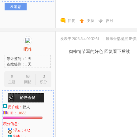
发消息
回复
支持
反对
发表于 2026-6-4 00:32:51
|
显示全部楼层
IP:
吧咋
肉棒情节写的好色 回复看下后续
累计签到：1 天
连续签到：1 天
0
63
-3
主题
回帖
积分
用户组：
蚁人
UID：
10653
积分信息:
浮云：472
金钱：5