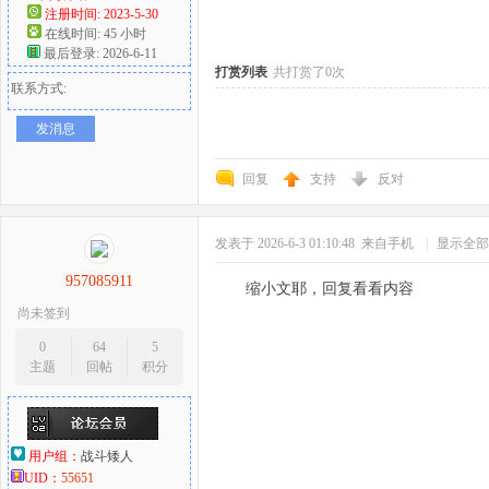
注册时间: 2023-5-30
在线时间: 45 小时
好
最后登录: 2026-6-11
打赏列表
共打赏了0次
联系方式:
发消息
回复
支持
反对
发表于 2026-6-3 01:10:48
来自手机
|
显示全部
者
957085911
缩小文耶，回复看看内容
尚未签到
0
64
5
主题
回帖
积分
用户组：
战斗矮人
UID：
55651