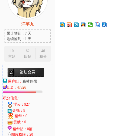
洋芋丸
大
累计签到：7 天
连续签到：1 天
10
62
46
主题
回帖
积分
用户组：
森林侏儒
爱
UID：
47826
积分信息:
浮云：927
金钱：9
精华：0
贡献：0
精华贴：0篇
阅读权限：20