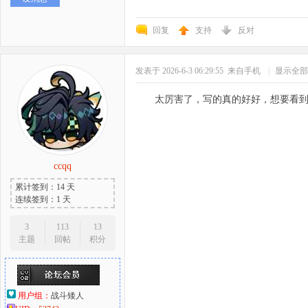
回复
支持
反对
发表于 2026-6-3 06:29:55
来自手机
|
显示全部
太厉害了，写的真的好好，想要看
ccqq
累计签到：14 天
连续签到：1 天
3
113
13
主题
回帖
积分
用户组：
战斗矮人