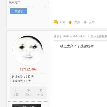
联系方式:
发消息
回复
支持
反对
发表于 2026-5-30 02:44:22
|
显示全部楼
楼主太高产了感谢感谢
1271223469
累计签到：347 天
连续签到：1 天
1
60
-50
主题
回帖
积分