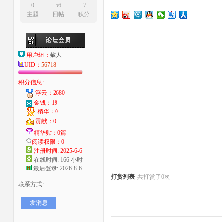
0
56
-7
主题
回帖
积分
大
用户组：
蚁人
UID：
56718
积分信息:
浮云：2680
金钱：19
精华：0
爱
贡献：0
精华贴：0篇
阅读权限：0
注册时间: 2025-6-6
在线时间: 166 小时
最后登录: 2026-8-6
打赏列表
共打赏了0次
联系方式:
发消息
好