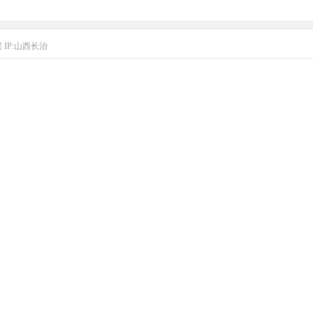
层
IP:山西长治