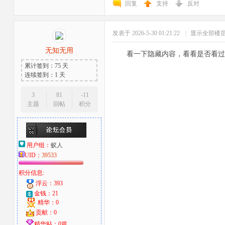
回复
支持
反对
发表于 2026-5-30 01:21:22
|
显示全部楼
无知无用
看一下隐藏内容，看看是否看过
累计签到：75 天
连续签到：1 天
者
3
81
-11
主题
回帖
积分
用户组：
蚁人
UID：
39533
积分信息:
浮云：393
金钱：21
精华：0
贡献：0
精华贴：0篇