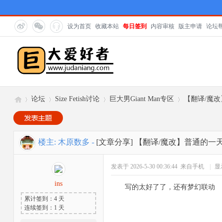
设为首页
收藏本站
每日签到
内容审核
版主申请
论坛
论坛
Size Fetish讨论
巨大男Giant Man专区
【翻译/魔
巨
»
›
›
›
楼主:
木原数多
-
[文章分享]
【翻译/魔改】普通的一
发表于 2026-5-30 00:36:44
来自手机
|
显
ins
写的太好了了，还有梦幻联动
累计签到：4 天
连续签到：1 天