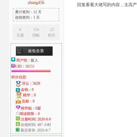
zhang456
回复看看大佬写的内容，太高产
累计签到：12 天
连续签到：1 天
0
154
-25
主题
回帖
积分
用户组：
蚁人
UID：
36151
积分信息:
浮云：5629
金钱：0
精华：0
贡献：0
精华贴：0篇
阅读权限：0
注册时间: 2020-8-9
在线时间: 487 小时
最后登录: 2026-8-7