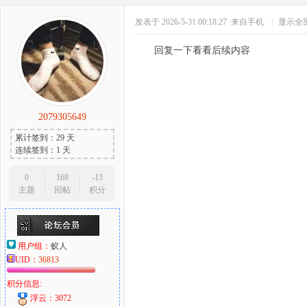
发表于 2026-5-31 00:18:27
来自手机
|
显示全
回复一下看看后续内容
2079305649
累计签到：29 天
连续签到：1 天
0
168
-13
主题
回帖
积分
用户组：
蚁人
UID：
36813
积分信息:
浮云：3072