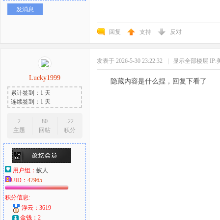
发消息
回复
支持
反对
发表于 2026-5-30 23:22:32
|
显示全部楼层
IP
Lucky1999
隐藏内容是什么捏，回复下看了
累计签到：1 天
连续签到：1 天
2
80
-22
主题
回帖
积分
用户组：
蚁人
UID：
47965
积分信息:
浮云：3619
金钱：2