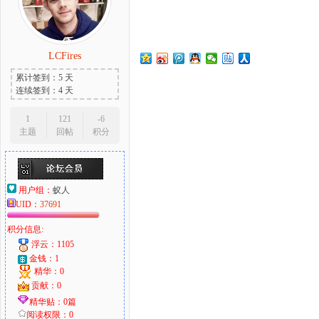
LCFires
大
累计签到：5 天
连续签到：4 天
1
121
-6
主题
回帖
积分
用户组：
蚁人
UID：
37691
爱
积分信息:
浮云：1105
金钱：1
精华：0
贡献：0
精华贴：0篇
阅读权限：0