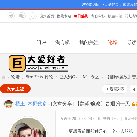
您经常访问 巨大爱好者，试试添
设为首页
收藏本站
每日签到
内容审核
版主申请
论坛帮
门户
淘专辑
我的关注
论坛
导读
论坛
Size Fetish讨论
巨大男Giant Man专区
【翻译/魔改】
返回列表
巨
»
›
›
›
楼主:
木原数多
-
[文章分享]
【翻译/魔改】普通的一天
发表于 2026-5-30 20:44:19
来自手机
|
显示全
更想看前面那种只有一个小人的第