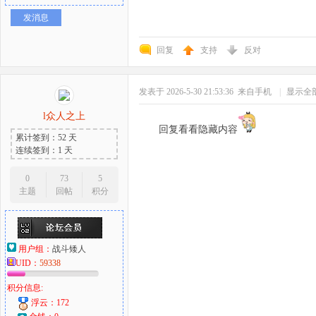
发消息
回复
支持
反对
发表于 2026-5-30 21:53:36
来自手机
|
显示全
l众人之上
回复看看隐藏内容
累计签到：52 天
连续签到：1 天
0
73
5
主题
回帖
积分
用户组：
战斗矮人
UID：
59338
积分信息:
浮云：172