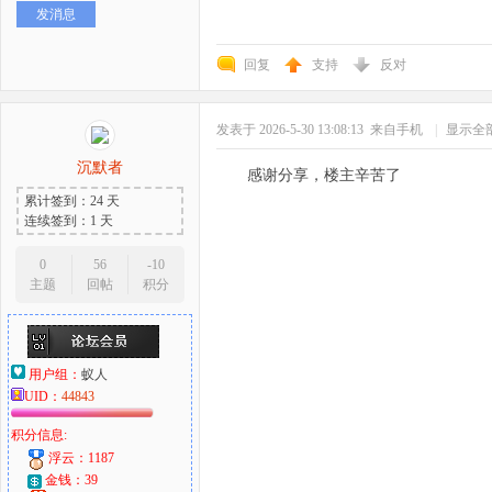
发消息
好
回复
支持
反对
发表于 2026-5-30 13:08:13
来自手机
|
显示全
沉默者
感谢分享，楼主辛苦了
累计签到：24 天
连续签到：1 天
者
0
56
-10
主题
回帖
积分
用户组：
蚁人
UID：
44843
积分信息:
浮云：1187
金钱：39