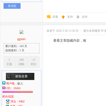
发消息
回复
支持
反对
发表于 2026-5-30 13:56:59
|
显示全部楼层
IP
ggaats
看看文章隐藏内容，银
累计签到：143 天
连续签到：1 天
5
209
-17
主题
回帖
积分
用户组：
蚁人
UID：
18404
积分信息:
浮云：9402