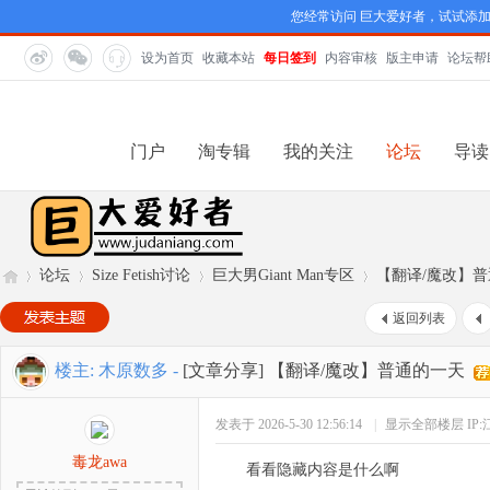
您经常访问 巨大爱好者，试试添
设为首页
收藏本站
每日签到
内容审核
版主申请
论坛帮
门户
淘专辑
我的关注
论坛
导读
论坛
Size Fetish讨论
巨大男Giant Man专区
【翻译/魔改】
返回列表
巨
»
›
›
›
楼主:
木原数多
-
[文章分享]
【翻译/魔改】普通的一天
发表于 2026-5-30 12:56:14
|
显示全部楼层
IP
毒龙awa
看看隐藏内容是什么啊