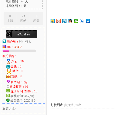
累计签到：40 天
连续签到：1 天
0
73
5
主题
回帖
积分
大
用户组：
战斗矮人
UID：
59432
积分信息:
浮云：303
金钱：6
精华：0
爱
贡献：0
精华贴：0篇
阅读权限：10
注册时间: 2026-5-15
在线时间: 56 小时
最后登录: 2026-8-6
打赏列表
共打赏了0次
联系方式: