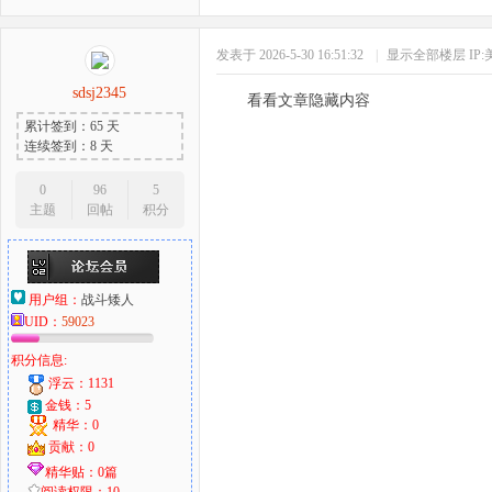
发表于 2026-5-30 16:51:32
|
显示全部楼层
IP
sdsj2345
看看文章隐藏内容
累计签到：65 天
连续签到：8 天
0
96
5
主题
回帖
积分
用户组：
战斗矮人
UID：
59023
积分信息:
浮云：1131
金钱：5
精华：0
贡献：0
精华贴：0篇
阅读权限：10