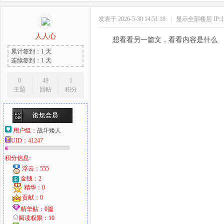
发表于 2026-5-30 14:51:18
|
显示全部楼层
IP
人人心
想看看另一篇文，看看内容是什么
累计签到：1 天
连续签到：1 天
0
49
1
主题
回帖
积分
用户组：
战斗矮人
UID：
41247
积分信息:
浮云：555
金钱：2
精华：0
贡献：0
精华贴：0篇
阅读权限：10