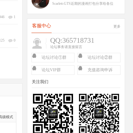
collection
Scarlett-GTS近期的漫画打包分享给各位
Maria Hill Became a Mountain 复仇者联
946
1
客服中心
更多
QQ:365718731
125
0
论坛事务请直接留言
论坛讨论①群
论坛讨论②群
（已满）
论坛VIP群
充值咨询申诉
关注我们
高级模式