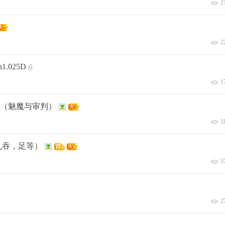
2
2
1.025D
1
2.02（魅魔与审判）
1
v，丸吞，足等）
3
2