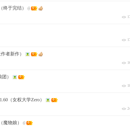
版（终于完结）
1
1
男妖作者新作）
1
娘团）
1
_V1.60（女权大学Zero）
2
3（魔物娘）