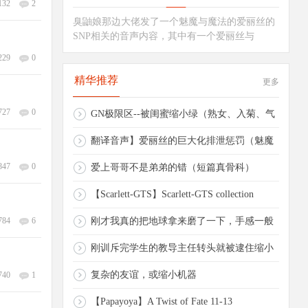
132
2
臭鼬娘那边大佬发了一个魅魔与魔法的爱丽丝的
魔与
SNP相关的音声内容，其中有一个爱丽丝与
229
0
精华推荐
更多
727
0
GN极限区--被闺蜜缩小绿（熟女、入菊、气
味
翻译音声】爱丽丝的巨大化排泄惩罚（魅魔
847
0
与
爱上哥哥不是弟弟的错（短篇真骨科）
【Scarlett-GTS】Scarlett-GTS collection
784
6
刚才我真的把地球拿来磨了一下，手感一般
刚训斥完学生的教导主任转头就被逮住缩小
的
复杂的友谊，或缩小机器
740
1
【Papayoya】A Twist of Fate 11-13