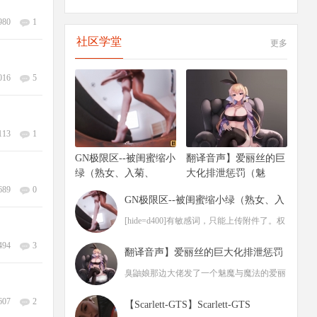
980
1
社区学堂
更多
016
5
113
1
GN极限区--被闺蜜缩小
翻译音声】爱丽丝的巨
绿（熟女、入菊、
大化排泄惩罚（魅
689
0
GN极限区--被闺蜜缩小绿（熟女、入
菊、气味
[hide=d400]有敏感词，只能上传附件了。权
限不够的，加我Q 2440979554。白嫖党、没
494
3
翻译音声】爱丽丝的巨大化排泄惩罚
（魅魔与
臭鼬娘那边大佬发了一个魅魔与魔法的爱丽
丝的SNP相关的音声内容，其中有一个爱丽
607
2
【Scarlett-GTS】Scarlett-GTS
丝与