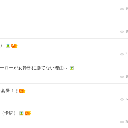
1
1
吞）
2
～ヒーローが女幹部に勝てない理由～
1
全套餐！
2
3（卡牌）
2