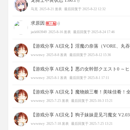
龙骑士不良状态 1.00.1
马克
2025-8-21
发表
最后回复于
2025-8-22 12:32
求原因
jack663949
2025-8-16
发表
最后回复于
2025-8-24 17:46
【游戏分享 AI汉化 】淫魔の奈落（VORE、丸
wwwnwy
2025-8-8
发表
最后回复于
2025-8-12 15:36
【游戏分享 AI汉化 】悪の女幹部クエスト0 
wwwnwy
2025-8-1
发表
最后回复于
2025-8-1 17:11
【游戏分享 AI汉化 】魔物娘三餐！美味佳肴！
wwwnwy
2025-7-25
发表
最后回复于
2025-10-3 15:21
【游戏分享 AI汉化 】狗子妹妹是见习魔女 V2.0
wwwnwy
2025-7-18
发表
最后回复于
2025-7-25 13:21