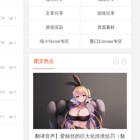
文章分享
游戏分享
726
1
原创渲染
资源素材
缩小Shrink专区
重口Extreme专区
730
1
图文热点
645
0
814
0
471
1
翻译音声】爱丽丝的巨大化排泄惩罚（魅