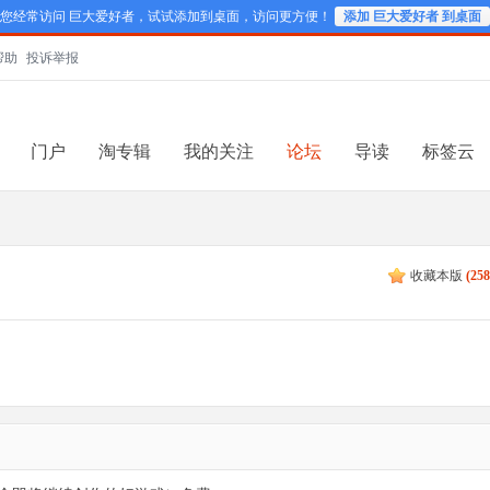
您经常访问 巨大爱好者，试试添加到桌面，访问更方便！
添加 巨大爱好者 到桌面
帮助
投诉举报
门户
淘专辑
我的关注
论坛
导读
标签云
）
收藏本版
(
25