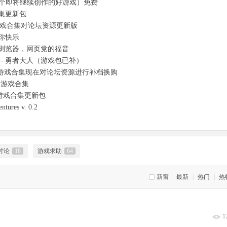
（一个即将继续创作的好游戏）免费
集更新包
归游戏合集对论坛资源更新版
你快乐
浏览器，网页党的福音
—勇者大人（游戏包已补）
胎归游戏合集现在对论坛资源进行补档换购
归游戏合集
游戏合集更新包
ntures v. 0.2
讨论
18
游戏求助
64
新窗
最新
|
热门
|
热
1