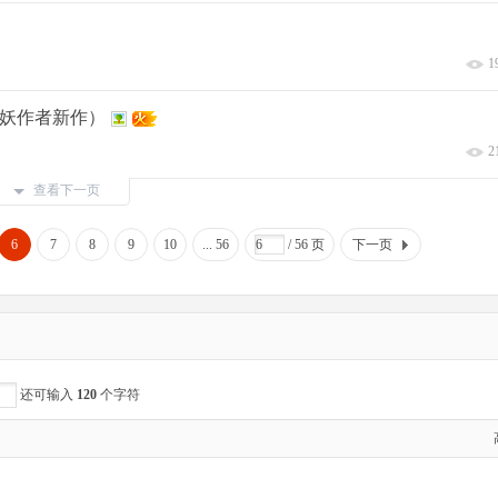
1
男妖作者新作）
2
查看下一页
6
7
8
9
10
... 56
/ 56 页
下一页
还可输入
120
个字符