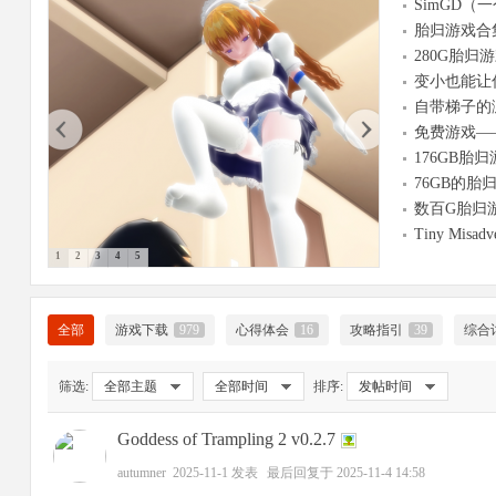
SimGD
胎归游戏合
大
280G胎
变小也能让
自带梯子的
免费游戏—
176GB
76GB的胎
数百G胎归
Tiny Misadve
1
2
3
4
5
爱
全部
游戏下载
979
心得体会
16
攻略指引
39
综合
筛选:
全部主题
全部时间
排序:
发帖时间
Goddess of Trampling 2 v0.2.7
autumner
2025-11-1
发表
最后回复于
2025-11-4 14:58
好