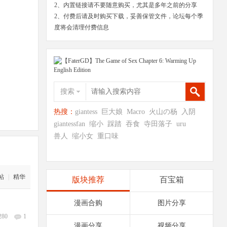
2、内置链接请不要随意购买，尤其是多年之前的分享
2、付费后请及时购买下载，妥善保管文件，论坛每个季
度将会清理付费信息
搜索
热搜：
giantess
巨大娘
Macro
火山の杨
入阴
giantessfan
缩小
踩踏
吞食
寺田落子
uru
兽人
缩小女
重口味
帖
|
精华
版块推荐
百宝箱
漫画合购
图片分享
280
1
漫画分享
视频分享