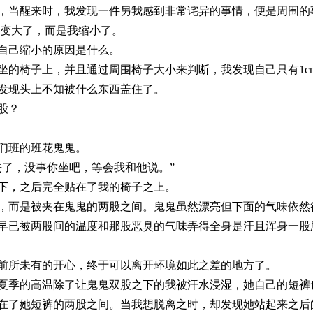
，当醒来时，我发现一件另我感到非常诧异的事情，便是周围的
变大了，而是我缩小了。
自己缩小的原因是什么。
坐的椅子上，并且通过周围椅子大小来判断，我发现自己只有
1c
发现头上不知被什么东西盖住了。
股？
们班的班花鬼鬼。
去了，没事你坐吧，等会我和他说。”
下，之后完全贴在了我的椅子之上。
，而是被夹在鬼鬼的两股之间。鬼鬼虽然漂亮但下面的气味依然
早已被两股间的温度和那股恶臭的气味弄得全身是汗且浑身一股
前所未有的开心，终于可以离开环境如此之差的地方了。
夏季的高温除了让鬼鬼双股之下的我被汗水浸湿，她自己的短裤
在了她短裤的两股之间。当我想脱离之时，却发现她站起来之后