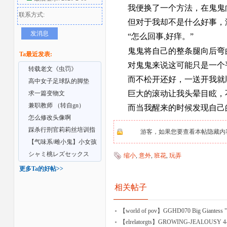
我便换了一个方法，在鬼鬼
联系方式:
但对于我却不是什么好事，
发消息
“怎么回事
好痒。”
,
鬼鬼将自己的整条腿向后弯
Ta最近发表:
对鬼鬼来说这可能只是一个
转载老文《虫罚》
而不松开还好，一送开我就
高中女子足球队的脚垫
巨大的滚动让我头晕目眩，
（转自gn）
求一篇变物文
者
兼职教师 （转自gn）
而当我醒来的时候发现自己
怎么修改头像啊
踩杀行刑官莉莉丝培训指
游客，如果您要查看本帖隐藏内
南（转自gn）
【气味系/雌小鬼】小女孩
的吸臭小人（转自g
シャミ桃レズセックス
缩小
,
意外
,
班花
,
玩弄
&#12316;巨大支配契
更多Ta的好帖>>
相关帖子
【world of pov】GGHD070 Big Giantess 
【elrelatorgts】GROWING-JEALOUSY 4