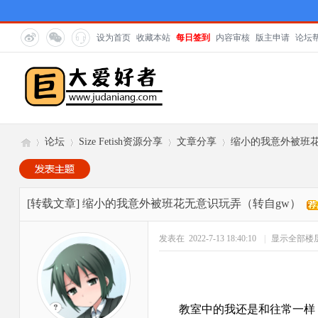
设为首页
收藏本站
每日签到
内容审核
版主申请
论坛
论坛
Size Fetish资源分享
文章分享
缩小的我意外被班花
巨
»
›
›
›
[转载文章]
缩小的我意外被班花无意识玩弄（转自gw）
发表在 2022-7-13 18:40:10
|
显示全部楼
教室中的我还是和往常一样