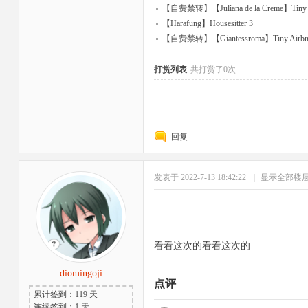
【自费禁转】【Juliana de la Creme】Tiny Te
【Harafung】Housesitter 3
【自费禁转】【Giantessroma】Tiny Airbn
打赏列表
共打赏了0次
回复
发表于 2022-7-13 18:42:22
|
显示全部楼
看看这次的看看这次的
diomingoji
点评
累计签到：119 天
连续签到：1 天