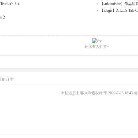
acher's Pet
【sultanofsize】作
【Elegts】A Lilli's Tale C
b 2
还木有人打赏~
层
IP:辽宁
本帖最后由 哆来咪素衣特 于 2022-7-13 18:43 