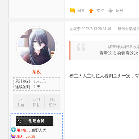
回复
支持
反对
发表于 2022-7-13 20:31:46
|
显示全部楼
哆来咪素衣特 发表于 2
看看这次的看看这次
某夜
楼主大大主动拉人看倒是头一次，有
累计签到：1575 天
连续签到：1 天
37
1741
113
主题
回帖
积分
用户组：
联盟人类
UID：
29636