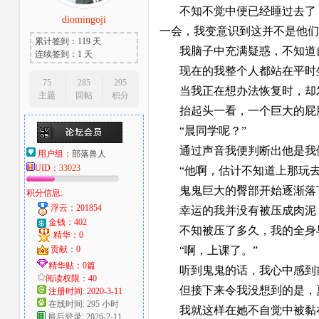
不知不觉中便已经睡过去了
diomingoji
大
一会，我变意识到这并不是他们
累计签到：119 天
我脑子中充满疑惑，不知道
连续签到：1 天
现在的我整个人都站在平时
75
285
295
当我正在想办法恢复时，却
主题
回帖
积分
抬起头一看，一个巨大的屁
“晨同学呢？”
通过声音我便判断出他是我
用户组：
部落兽人
爱
UID：
33023
“他啊，估计不知道上那玩
鬼鬼巨大的臀部开始逐渐落
积分信息:
浮云：201854
幸运的我并没有被压成肉泥
金钱：402
不知被压了多久，我的全身
精华：0
贡献：0
“啊，上课了。”
精华贴：0篇
听到鬼鬼的话，我心中感到
阅读权限：40
但接下来令我没想到的是，
注册时间: 2020-3-11
在线时间: 295 小时
我就这样在她不自觉中被黏
好
最后登录: 2026-2-11