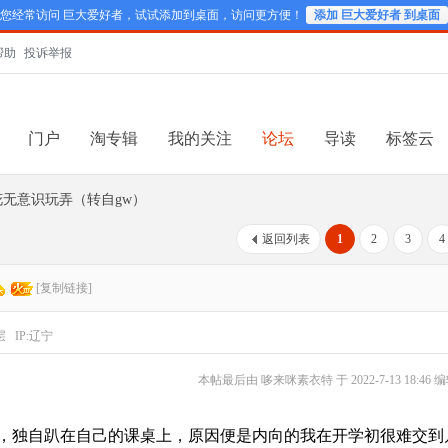
您经常访问 巨大爱好者，试试添加到桌面，访问更方便！
添加 巨大爱好者 到桌面
帮助
投诉举报
门户
淘专辑
我的关注
论坛
导读
标签云
无意识玩弄（转自gw）
返回列表
1
2
3
4
[复制链接]
层
IP:辽宁
本帖最后由 哆来咪素衣特 于 2022-7-13 18:46 
，独自趴在自己的课桌上，原因便是内向的我在开学初很难交到