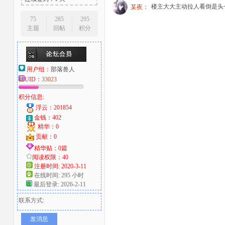
楼主大大主动拉人看倒是头
某夜：
75
285
295
主题
回帖
积分
用户组：
部落兽人
UID：
33023
积分信息:
浮云：201854
金钱：402
精华：0
贡献：0
精华贴：0篇
阅读权限：40
注册时间: 2020-3-11
在线时间: 295 小时
最后登录: 2026-2-11
联系方式:
发消息