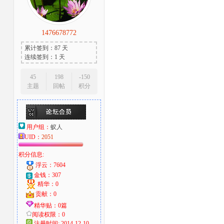
1476678772
累计签到：87 天
连续签到：1 天
45
198
-150
主题
回帖
积分
用户组：
蚁人
UID：
2051
积分信息:
浮云：7604
金钱：307
精华：0
贡献：0
精华贴：0篇
阅读权限：0
注册时间: 2014-12-10