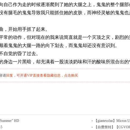
向自己作为走的时候逐渐爬到了她的大腿之上，鬼鬼的整个腿部
没有腿毛的鬼鬼导致我只能抓住她的皮肤，而神经灵敏的鬼鬼也
曲，开始用手抓了起来。
平常的动作，但对现在的我来说简直就是一个灭顶之灾，剧烈的
顺着鬼鬼的大腿一路的向下划去，而鬼鬼却还没有意识到。
不自觉的昏了过去。
的身边一片黑暗，却充满着一股淡淡奶味和汗的酸味所混合出的
容请
回复，可开通VIP直接查看隐藏信息，
点击购买
"Summer" HD
【giantessfan】Micron U
-5
【自费禁转】【CGVORE】My 