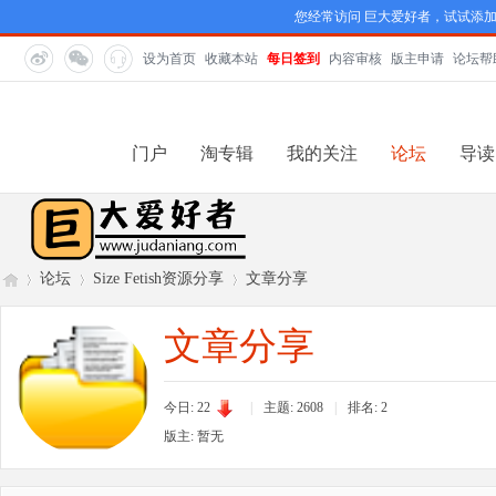
您经常访问 巨大爱好者，试试添
设为首页
收藏本站
每日签到
内容审核
版主申请
论坛帮
门户
淘专辑
我的关注
论坛
导读
论坛
Size Fetish资源分享
文章分享
文章分享
巨
»
›
›
今日: 22
|
主题: 2608
|
排名:
2
版主: 暂无