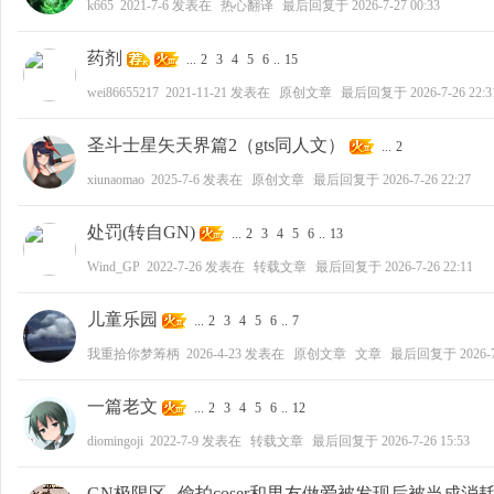
k665
2021-7-6
发表在
热心翻译
最后回复于
2026-7-27 00:33
药剂
...
2
3
4
5
6
..
15
wei86655217
2021-11-21
发表在
原创文章
最后回复于
2026-7-26 22:3
圣斗士星矢天界篇2（gts同人文）
...
2
xiunaomao
2025-7-6
发表在
原创文章
最后回复于
2026-7-26 22:27
处罚(转自GN)
...
2
3
4
5
6
..
13
Wind_GP
2022-7-26
发表在
转载文章
最后回复于
2026-7-26 22:11
儿童乐园
...
2
3
4
5
6
..
7
我重拾你梦筹柄
2026-4-23
发表在
原创文章
文章
最后回复于
2026-
一篇老文
...
2
3
4
5
6
..
12
diomingoji
2022-7-9
发表在
转载文章
最后回复于
2026-7-26 15:53
GN极限区--偷拍coser和男友做爱被发现后被当成消耗