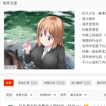
推荐主题
巨大少女（略重
缩小都市
大
城市管理员
性教育课堂
内裤上的城市（
憧憬的约会日
在同学屁股下社
转载一篇贴吧老
同学的性玩具（
不小心放到了内
1
2
3
爱
全部
原创文章
678
转载文章
1247
热心翻译
682
版块管
筛选:
全部主题
全部时间
排序:
最后发表