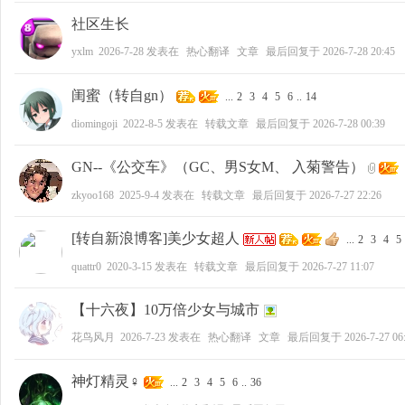
社区生长
yxlm
2026-7-28
发表在
热心翻译
文章
最后回复于
2026-7-28 20:45
闺蜜（转自gn）
...
2
3
4
5
6
..
14
diomingoji
2022-8-5
发表在
转载文章
最后回复于
2026-7-28 00:39
GN--《公交车》（GC、男S女M、 入菊警告）
zkyoo168
2025-9-4
发表在
转载文章
最后回复于
2026-7-27 22:26
[转自新浪博客]美少女超人
...
2
3
4
5
quattr0
2020-3-15
发表在
转载文章
最后回复于
2026-7-27 11:07
【十六夜】10万倍少女与城市
花鸟风月
2026-7-23
发表在
热心翻译
文章
最后回复于
2026-7-27 06
神灯精灵♀
...
2
3
4
5
6
..
36