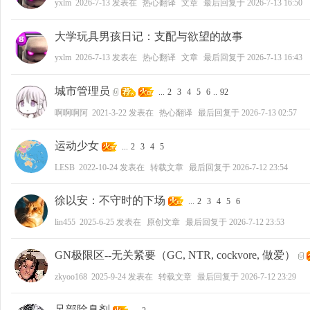
yxlm
2026-7-13
发表在
热心翻译
文章
最后回复于
2026-7-13 16:50
大学玩具男孩日记：支配与欲望的故事
yxlm
2026-7-13
发表在
热心翻译
文章
最后回复于
2026-7-13 16:43
城市管理员
...
2
3
4
5
6
..
92
啊啊啊阿
2021-3-22
发表在
热心翻译
最后回复于
2026-7-13 02:57
运动少女
...
2
3
4
5
LESB
2022-10-24
发表在
转载文章
最后回复于
2026-7-12 23:54
徐以安：不守时的下场
...
2
3
4
5
6
lin455
2025-6-25
发表在
原创文章
最后回复于
2026-7-12 23:53
GN极限区--无关紧要（GC, NTR, cockvore, 做爱）
zkyoo168
2025-9-24
发表在
转载文章
最后回复于
2026-7-12 23:29
足部除臭剂