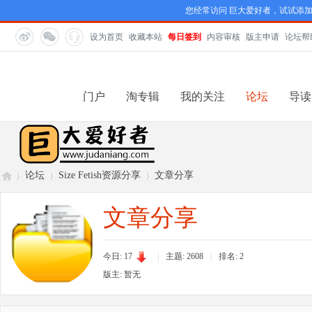
您经常访问 巨大爱好者，试试添
设为首页
收藏本站
每日签到
内容审核
版主申请
论坛帮
门户
淘专辑
我的关注
论坛
导读
论坛
Size Fetish资源分享
文章分享
文章分享
巨
»
›
›
今日: 17
|
主题: 2608
|
排名:
2
版主: 暂无