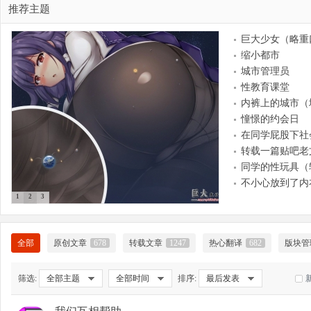
推荐主题
巨大少女（略重
缩小都市
大
城市管理员
性教育课堂
内裤上的城市（
憧憬的约会日
在同学屁股下社
转载一篇贴吧老
同学的性玩具（
不小心放到了内
1
2
3
爱
全部
原创文章
678
转载文章
1247
热心翻译
682
版块管
筛选:
全部主题
全部时间
排序:
最后发表