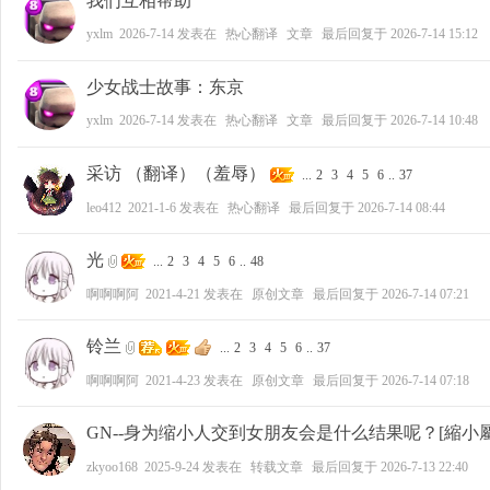
我们互相帮助
yxlm
2026-7-14
发表在
热心翻译
文章
最后回复于
2026-7-14 15:12
好
少女战士故事：东京
yxlm
2026-7-14
发表在
热心翻译
文章
最后回复于
2026-7-14 10:48
采访 （翻译）（羞辱）
...
2
3
4
5
6
..
37
leo412
2021-1-6
发表在
热心翻译
最后回复于
2026-7-14 08:44
光
...
2
3
4
5
6
..
48
者
啊啊啊阿
2021-4-21
发表在
原创文章
最后回复于
2026-7-14 07:21
铃兰
...
2
3
4
5
6
..
37
啊啊啊阿
2021-4-23
发表在
原创文章
最后回复于
2026-7-14 07:18
GN--身为缩小人交到女朋友会是什么结果呢？[縮小屬
zkyoo168
2025-9-24
发表在
转载文章
最后回复于
2026-7-13 22:40