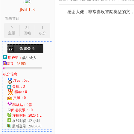
jishi-123
感谢大佬，非常喜欢警察类型的文
尚未签到
0
31
1
主题
回帖
积分
用户组：
战斗矮人
UID：
58495
积分信息:
浮云：535
金钱：3
精华：0
贡献：0
精华贴：0篇
阅读权限：10
注册时间: 2026-1-2
在线时间: 42 小时
最后登录: 2026-8-8