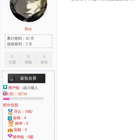
Boy
累计签到：43 天
连续签到：2 天
0
51
4
主题
回帖
积分
用户组：
战斗矮人
UID：
58734
积分信息:
浮云：1682
金钱：4
精华：0
贡献：0
精华贴：0篇