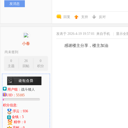
发消息
好
回复
支持
反对
发表于 2026-4-19 19:57:01
来自手机
|
显示全
小春
感谢楼主分享，楼主加油
尚未签到
0
26
0
主题
回帖
积分
者
用户组：
战斗矮人
UID：
55185
积分信息:
浮云：936
金钱：5
精华：0
贡献：0