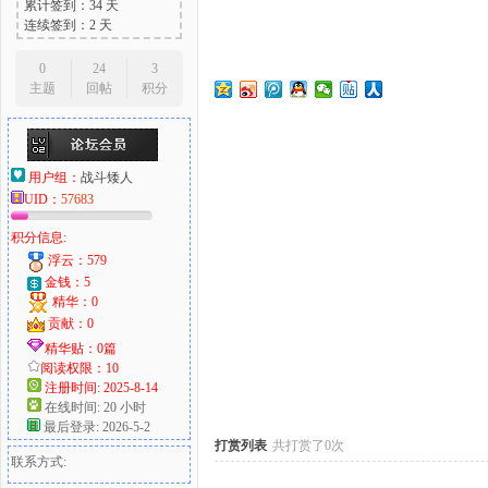
累计签到：34 天
连续签到：2 天
0
24
3
主题
回帖
积分
大
用户组：
战斗矮人
UID：
57683
积分信息:
浮云：579
金钱：5
精华：0
爱
贡献：0
精华贴：0篇
阅读权限：10
注册时间: 2025-8-14
在线时间: 20 小时
最后登录: 2026-5-2
打赏列表
共打赏了0次
联系方式: