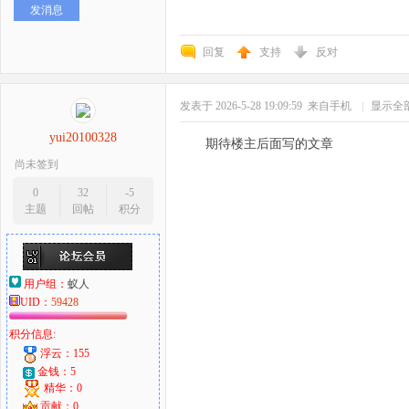
发消息
回复
支持
反对
发表于 2026-5-28 19:09:59
来自手机
|
显示全
yui20100328
期待楼主后面写的文章
尚未签到
0
32
-5
主题
回帖
积分
用户组：
蚁人
UID：
59428
积分信息:
浮云：155
金钱：5
精华：0
贡献：0