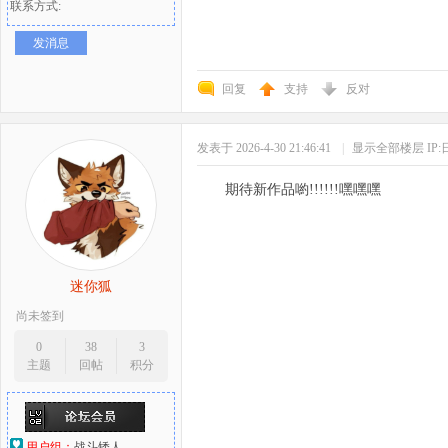
联系方式:
发消息
回复
支持
反对
发表于 2026-4-30 21:46:41
|
显示全部楼层
IP
期待新作品喲!!!!!!嘿嘿嘿
迷你狐
尚未签到
0
38
3
主题
回帖
积分
用户组：
战斗矮人