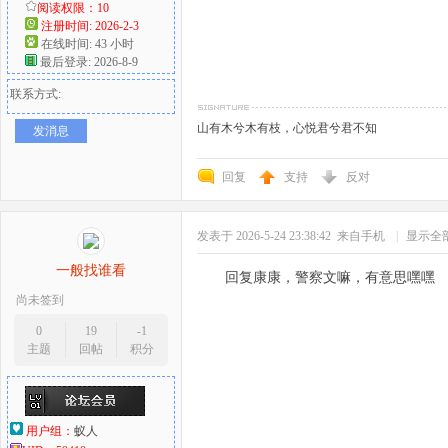
阅读权限：10
注册时间: 2026-2-3
在线时间: 43 小时
最后登录: 2026-8-9
联系方式:
山有木兮木有枝，心悦君兮君不知
发消息
回复
支持
反对
发表于 2026-5-24 23:38:42
来自手机
|
显示全
一般找谁看
回复康康，警察文嘛，有意思嘿嘿
尚未签到
0
19
-1
主题
回帖
积分
用户组：
蚁人