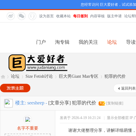
您经常访问 巨大爱好者，试试添
设为首页
收藏本站
每日签到
内容审核
版主申请
论坛帮
门户
淘专辑
我的关注
论坛
导读
论坛
Size Fetish讨论
巨大男Giant Man专区
犯罪的代价
返回列表
巨
»
›
›
›
楼主:
seesheep
-
[文章分享]
犯罪的代价
[复制链接]
发表于 2026-4-19 16:21:24
|
显示全部楼层
IP
名字不重要
谢谢大佬整理分享，讲解详细易懂