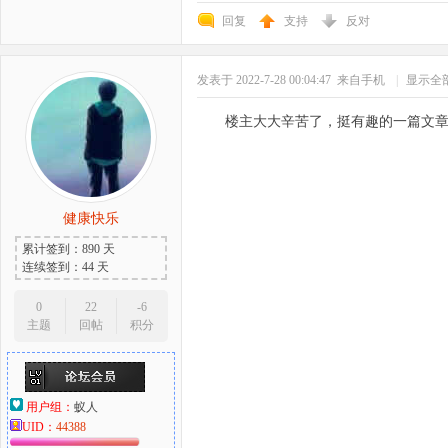
回复
支持
反对
发表于 2022-7-28 00:04:47
来自手机
|
显示全
楼主大大辛苦了，挺有趣的一篇文
健康快乐
累计签到：890 天
连续签到：44 天
0
22
-6
主题
回帖
积分
用户组：
蚁人
UID：
44388