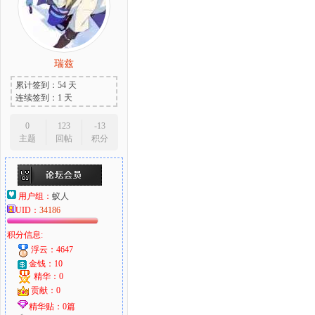
瑞兹
累计签到：54 天
连续签到：1 天
0
123
-13
主题
回帖
积分
用户组：
蚁人
UID：
34186
积分信息:
浮云：4647
金钱：10
精华：0
贡献：0
精华贴：0篇