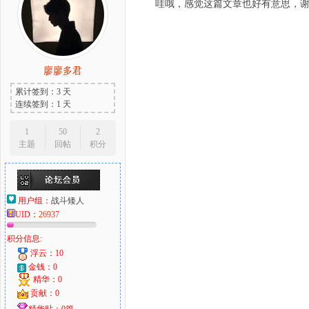
哇哦，感觉这篇文章也好有意思，
廖廖多君
累计签到：3 天
连续签到：1 天
1
50
2
主题
回帖
积分
用户组：
战斗矮人
UID：
26937
积分信息:
浮云：10
金钱：0
精华：0
贡献：0
精华贴：0篇