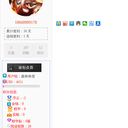
18668909178
大
累计签到：10 天
连续签到：1 天
3
207
12
主题
回帖
积分
用户组：
森林侏儒
UID：
4651
爱
积分信息:
浮云：-2
金钱：0
精华：0
贡献：0
精华贴：0篇
阅读权限：20