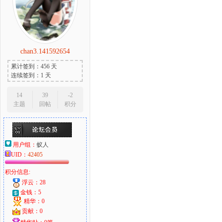
chan3.141592654
累计签到：456 天
连续签到：1 天
14
39
-2
主题
回帖
积分
用户组：
蚁人
UID：
42405
积分信息:
浮云：28
金钱：5
精华：0
贡献：0