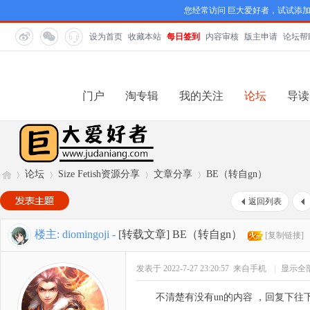
您经常访问 巨大爱好者，试试添
设为首页
收藏本站
每日签到
内容审核
版主申请
论坛帮
门户
淘专辑
我的关注
论坛
导读
论坛
Size Fetish资源分享
文章分享
BE（转自gn）
返回列表
巨
»
›
›
›
楼主:
diomingoji
-
[转载文章]
BE（转自gn）
[复制链接]
发表于 2022-7-27 23:20:57
来自手机
|
显示全
不清楚有没有un的内容 ，回复下往