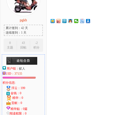
pgkh
大
累计签到：42 天
连续签到：1 天
0
43
-2
主题
回帖
积分
用户组：
蚁人
UID：
37135
爱
积分信息:
浮云：199
金钱：0
精华：0
贡献：0
精华贴：0篇
阅读权限：0