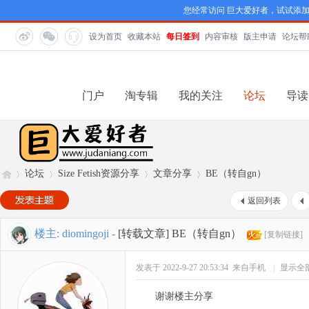
您经常访问 巨大爱好者，试试添
设为首页
收藏本站
每日签到
内容审核
版主申请
论坛帮
门户
淘专辑
我的关注
论坛
导读
论坛
Size Fetish资源分享
文章分享
BE（转自gn）
返回列表
巨
»
›
›
›
楼主:
diomingoji
-
[转载文章]
BE（转自gn）
[复制链接]
发表于 2022-9-27 20:53:34
来自手机
|
显示全
谢谢楼主分享