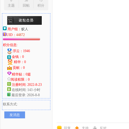
0
58
-5
主题
回帖
积分
用户组：
蚁人
UID：
44872
积分信息:
浮云：1946
金钱：0
精华：0
贡献：0
精华贴：0篇
阅读权限：0
注册时间: 2022-8-23
在线时间: 143 小时
最后登录: 2026-8-8
联系方式:
发消息
回复
支持
反对