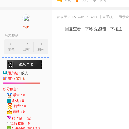
回复
支持
反对
发表于 2022-12-16 15:14:25
来自手机
|
显示全
ssps
回复查看一下咯 先感谢一下楼主
尚未签到
0
32
-1
主题
回帖
积分
用户组：
蚁人
UID：
37418
积分信息:
浮云：0
金钱：0
精华：0
贡献：0
精华贴：0篇
阅读权限：0
注册时间: 2021-2-21