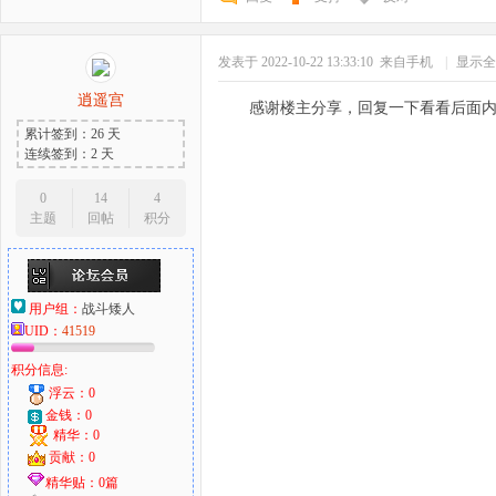
发表于 2022-10-22 13:33:10
来自手机
|
显示全
逍遥宫
感谢楼主分享，回复一下看看后面
累计签到：26 天
连续签到：2 天
0
14
4
主题
回帖
积分
用户组：
战斗矮人
UID：
41519
积分信息:
浮云：0
金钱：0
精华：0
贡献：0
精华贴：0篇