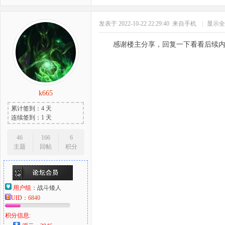
发表于 2022-10-22 22:29:40
来自手机
|
显示全
感谢楼主分享，回复一下看看后续
k665
累计签到：4 天
连续签到：1 天
46
166
6
主题
回帖
积分
用户组：
战斗矮人
UID：
6840
积分信息: