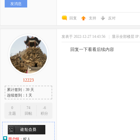
发消息
回复
支持
反对
发表于 2022-12-27 14:43:56
|
显示全部楼层
I
回复一下看看后续内容
12223
累计签到：39 天
连续签到：1 天
0
74
-6
主题
回帖
积分
用户组：
蚁人