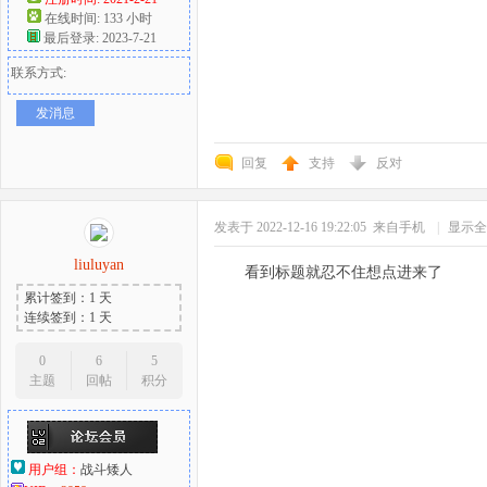
在线时间: 133 小时
最后登录: 2023-7-21
联系方式:
发消息
回复
支持
反对
发表于 2022-12-16 19:22:05
来自手机
|
显示全
liuluyan
看到标题就忍不住想点进来了
累计签到：1 天
连续签到：1 天
0
6
5
主题
回帖
积分
用户组：
战斗矮人