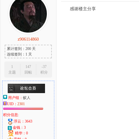
感谢楼主分享
z906114860
累计签到：200 天
连续签到：1 天
1
147
-37
主题
回帖
积分
用户组：
蚁人
UID：
2301
积分信息:
浮云：3643
金钱：3
精华：0