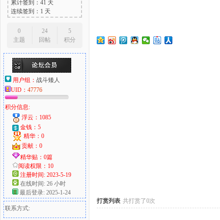
累计签到：41 天
连续签到：1 天
0
24
5
主题
回帖
积分
大
用户组：
战斗矮人
UID：
47776
积分信息:
浮云：1085
金钱：5
精华：0
爱
贡献：0
精华贴：0篇
阅读权限：10
注册时间: 2023-5-19
在线时间: 26 小时
最后登录: 2025-1-24
打赏列表
共打赏了0次
联系方式: