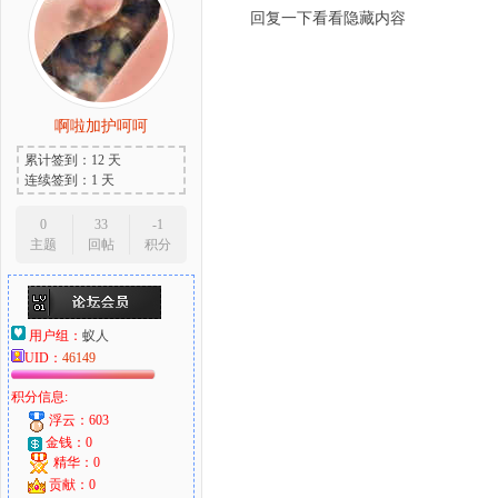
回复一下看看隐藏内容
啊啦加护呵呵
累计签到：12 天
连续签到：1 天
0
33
-1
主题
回帖
积分
用户组：
蚁人
UID：
46149
积分信息:
浮云：603
金钱：0
精华：0
贡献：0