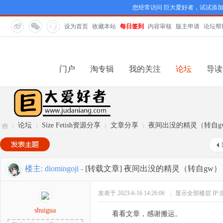
您经常访问 巨大爱好者，试试添
设为首页
收藏本站
每日签到
内容审核
版主申请
论坛帮
门户
淘专辑
我的关注
论坛
导读
论坛
Size Fetish资源分享
文章分享
夜间出没的精灵（转自g
巨
»
›
›
›
楼主:
diomingoji
-
[转载文章]
夜间出没的精灵（转自gw）
发表于 2023-6-16 14:26:06
|
显示全部楼层
IP
shuigua
看看文章，感谢搬运。