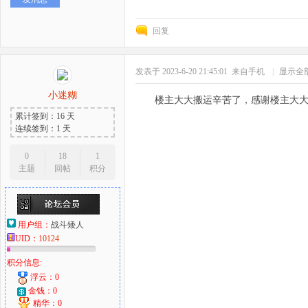
回复
发表于 2023-6-20 21:45:01
来自手机
|
显示全
小迷糊
楼主大大搬运辛苦了，感谢楼主大
累计签到：16 天
连续签到：1 天
0
18
1
主题
回帖
积分
用户组：
战斗矮人
UID：
10124
积分信息:
浮云：0
金钱：0
精华：0