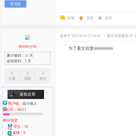
发消息
好
回复
支持
反对
发表于 2023-6-16 23:34:03
|
显示全部楼层
IP
skunkyyds
为了看文回复666666666
累计签到：11 天
连续签到：1 天
者
0
6
4
主题
回帖
积分
用户组：
战斗矮人
UID：
48015
积分信息:
浮云：10
金钱：0