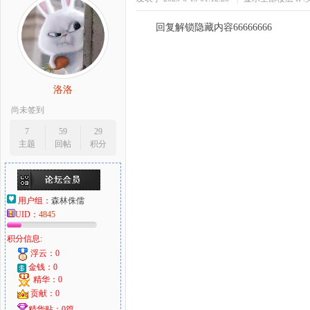
回复解锁隐藏内容66666666
洛洛
尚未签到
7
59
29
主题
回帖
积分
用户组：
森林侏儒
UID：
4845
积分信息:
浮云：0
金钱：0
精华：0
贡献：0
精华贴：0篇