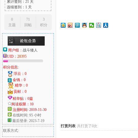
累计签到：21 天
连续签到：1 天
0
71
3
主题
回帖
积分
大
用户组：
战斗矮人
UID：
28395
积分信息:
浮云：0
金钱：0
精华：0
爱
贡献：0
精华贴：0篇
阅读权限：10
注册时间: 2019-11-30
在线时间: 95 小时
最后登录: 2023-7-19
打赏列表
共打赏了0次
联系方式: