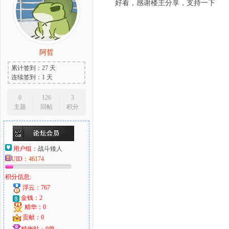
好看，感谢楼主分享，支持一下
阿哲
累计签到：27 天
连续签到：1 天
0
126
3
主题
回帖
积分
用户组：
战斗矮人
UID：
46174
积分信息:
浮云：767
金钱：2
精华：0
贡献：0
精华贴：0篇