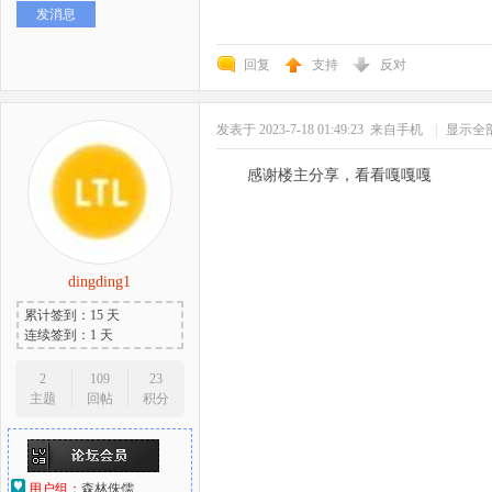
发消息
好
回复
支持
反对
发表于 2023-7-18 01:49:23
来自手机
|
显示全
感谢楼主分享，看看嘎嘎嘎
者
dingding1
累计签到：15 天
连续签到：1 天
2
109
23
主题
回帖
积分
用户组：
森林侏儒