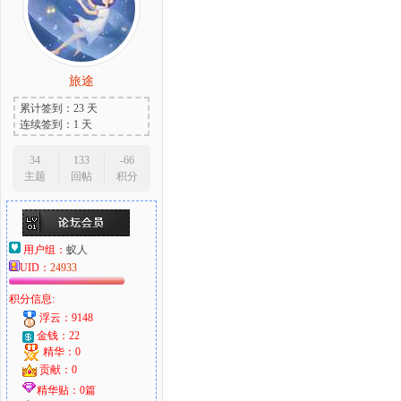
旅途
累计签到：23 天
连续签到：1 天
34
133
-66
主题
回帖
积分
用户组：
蚁人
UID：
24933
积分信息:
浮云：9148
金钱：22
精华：0
贡献：0
精华贴：0篇