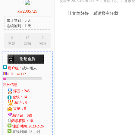
发表于 2023-12-20 21:07:13
来自手机
|
显示全
xw2005729
哇文笔好好，感谢楼主转载
累计签到：5 天
连续签到：1 天
0
17
2
主题
回帖
积分
用户组：
战斗矮人
UID：
47112
积分信息:
浮云：246
金钱：14
精华：0
贡献：0
精华贴：0篇
阅读权限：10
注册时间: 2023-2-26
在线时间: 48 小时