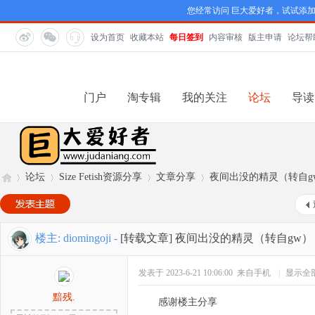
您经常访问 巨大爱好者，试试添
设为首页
收藏本站
每日签到
内容审核
版主申请
论坛帮
门户
淘专辑
我的关注
论坛
导读
论坛
Size Fetish资源分享
文章分享
夜间出没的精灵（转自g
巨
»
›
›
›
楼主:
diomingoji
-
[转载文章]
夜间出没的精灵（转自gw）
发表于 2023-6-21 10:06:00
来自手机
|
显示全
黯残.
感谢楼主分享