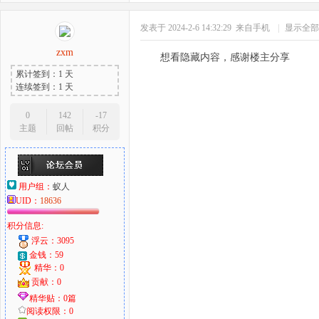
发表于 2024-2-6 14:32:29
来自手机
|
显示全部
zxm
想看隐藏内容，感谢楼主分享
累计签到：1 天
连续签到：1 天
0
142
-17
主题
回帖
积分
用户组：
蚁人
UID：
18636
积分信息:
浮云：3095
金钱：59
精华：0
贡献：0
精华贴：0篇
阅读权限：0