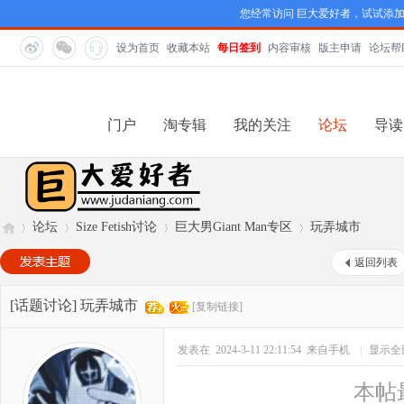
您经常访问 巨大爱好者，试试添
设为首页
收藏本站
每日签到
内容审核
版主申请
论坛帮
门户
淘专辑
我的关注
论坛
导读
论坛
Size Fetish讨论
巨大男Giant Man专区
玩弄城市
返回列表
巨
»
›
›
›
[话题讨论]
玩弄城市
[复制链接]
发表在 2024-3-11 22:11:54
来自手机
|
显示全
本帖最