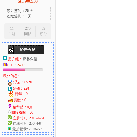
Star900530
累计签到：26 天
连续签到：1 天
11
273
39
主题
回帖
积分
用户组：
森林侏儒
UID：
24035
积分信息:
浮云：8928
金钱：228
精华：0
贡献：0
精华贴：0篇
阅读权限：20
注册时间: 2019-1-31
在线时间: 256 小时
最后登录: 2026-8-3