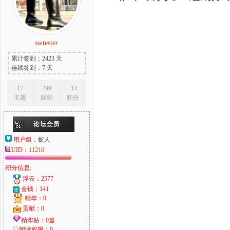
swtester
累计签到：2423 天
连续签到：7 天
17
799
-14
主题
回帖
积分
用户组：
蚁人
UID：
11216
积分信息:
浮云：2577
金钱：141
精华：0
贡献：0
精华贴：0篇
阅读权限：0