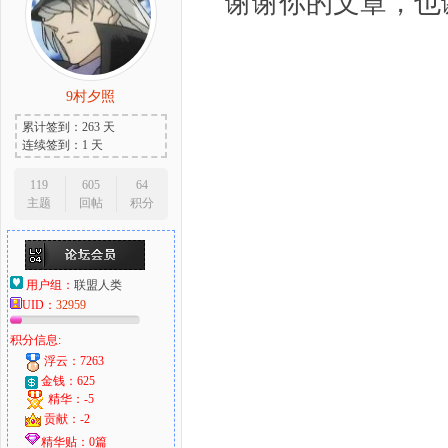
谢谢你的文章，也
9村夕照
累计签到：263 天
连续签到：1 天
119
605
64
主题
回帖
积分
用户组：
联盟人类
UID：
32959
积分信息:
浮云：7263
金钱：625
精华：-5
贡献：-2
精华贴：0篇