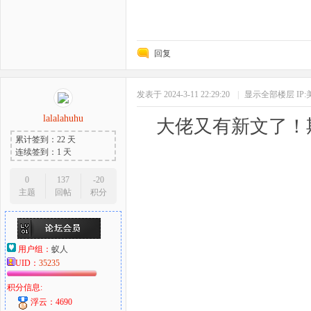
回复
发表于 2024-3-11 22:29:20
|
显示全部楼层
IP
lalalahuhu
大佬又有新文了！
累计签到：22 天
连续签到：1 天
0
137
-20
主题
回帖
积分
用户组：
蚁人
UID：
35235
积分信息:
浮云：4690