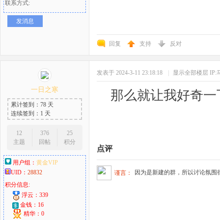
联系方式:
发消息
回复
支持
反对
发表于 2024-3-11 23:18:18
|
显示全部楼层
IP
一日之寒
那么就让我好奇一
累计签到：78 天
连续签到：1 天
12
376
25
主题
回帖
积分
点评
用户组：
黄金VIP
UID：
28832
因为是新建的群，所以讨论氛围
谨言：
积分信息:
浮云：339
金钱：16
精华：0