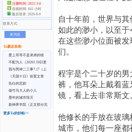
注册时间: 2021-3-6
在线时间: 841 小时
好
最后登录: 2026-8-9
自十年前，世界与其
联系方式:
如此的渺小，以至于
发消息
在这些渺小位面被发
Ta最近发表:
们。
爱上哥哥不是弟弟的错
（短篇真骨科）
不配为人（20261.10日更
新第六章：魔王诞生
我与男神二三事7.17（上
者
程宇是个二十岁的男
卷已完结）
《天国十日》前置文章
裤，他耳朵上戴着蓝
——亵渎
告白的悲剧
做竹马大人的小人
镜，看上去非常斯文
墨年的城市毁灭
新神界学院（正文部分完
结）
更多Ta的好帖>>
他修长的手放在玻璃
城市，他们每一座都