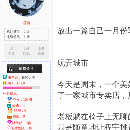
谨言
大
放出一篇自己一月份写
累计签到：2 天
连续签到：1 天
50
894
168
主题
回帖
积分
玩弄城市
用户组：
联盟人类
今天是周末，一个美
UID：
37600
爱
了一家城市专卖店，
积分信息:
浮云：10378
金钱：-3
精华：0
老板躺在椅子上无聊
贡献：0
精华贴：0篇
只是随意地让程宇挑
阅读权限：30