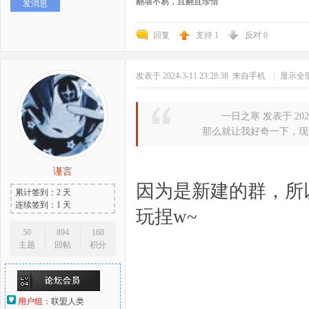
翻墙不易，且翻且珍惜
发消息
回复
支持
1
反对
0
发表于 2024-3-11 23:28:38
来自手机
|
显示全
一日之寒 发表于 2024-3
那么就让我好奇一下，现
谨言
因为是新建的群，所
累计签到：2 天
连续签到：1 天
玩捏w~
50
894
168
主题
回帖
积分
用户组：
联盟人类