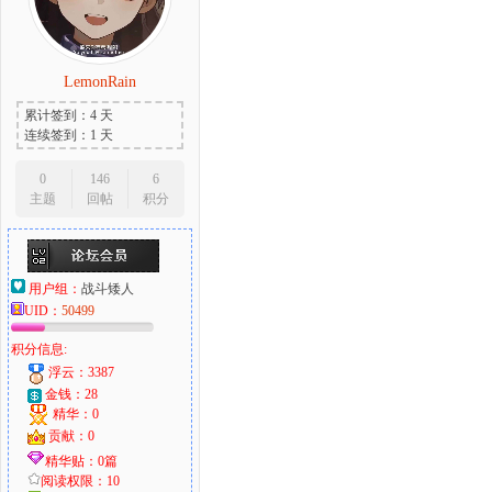
LemonRain
累计签到：4 天
连续签到：1 天
0
146
6
主题
回帖
积分
用户组：
战斗矮人
UID：
50499
积分信息:
浮云：3387
金钱：28
精华：0
贡献：0
精华贴：0篇
阅读权限：10