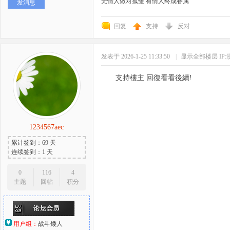
无情人做对孤雏 有情人终成眷属
发消息
回复
支持
反对
发表于 2026-1-25 11:33:50
|
显示全部楼层
IP
支持樓主 回復看看後續!
1234567aec
累计签到：69 天
连续签到：1 天
0
116
4
主题
回帖
积分
用户组：
战斗矮人