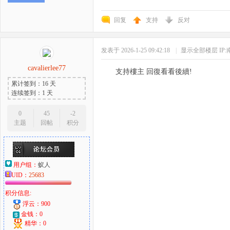
回复
支持
反对
发表于 2026-1-25 09:42:18
|
显示全部楼层
IP
cavalierlee77
支持樓主 回復看看後續!
累计签到：16 天
连续签到：1 天
0
45
-2
主题
回帖
积分
用户组：
蚁人
UID：
25683
积分信息:
浮云：900
金钱：0
精华：0