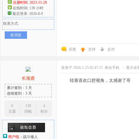
注册时间: 2023-11-28
在线时间: 139 小时
最后登录: 2026-8-9
联系方式:
发消息
回复
支持
反对
发表于 2026-1-25 02:47:15
来自手机
|
显示全
长颈鹿
哇塞喜欢口腔视角，太感谢了哥
累计签到：5 天
连续签到：3 天
0
130
4
主题
回帖
积分
用户组：
战斗矮人