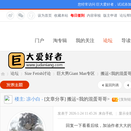
您经常访问 巨大爱好者，试试添
设为首页
收藏本站
每日签到
内容审核
版主申请
论坛帮
门户
淘专辑
我的关注
论坛
导读
论坛
Size Fetish讨论
巨大男Giant Man专区
搬运<我的混蛋哥
返回列表
巨
»
›
›
›
楼主:
凉小白
-
[文章分享]
搬运<我的混蛋哥哥>
[复制链
发表于 2026-1-24 11:45:26
来自手机
|
显示全
回复一下看看后续，加油作者大大