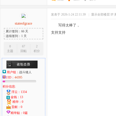
发表于 2026-1-24 22:11:39
|
显示全部楼层
IP
stateofgrace
写得太棒了，
累计签到：66 天
支持支持
连续签到：1 天
0
67
2
主题
回帖
积分
用户组：
战斗矮人
UID：
44395
积分信息:
浮云：1334
金钱：13
精华：0
贡献：0
精华贴：0篇