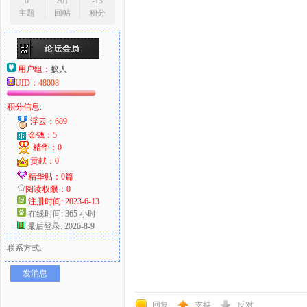
0
201
-13
主题
回帖
积分
用户组：
蚁人
UID：
48008
积分信息:
浮云：689
金钱：5
精华：0
贡献：0
精华贴：0篇
阅读权限：0
注册时间: 2023-6-13
在线时间: 365 小时
最后登录: 2026-8-9
联系方式:
发消息
回复
支持
反对