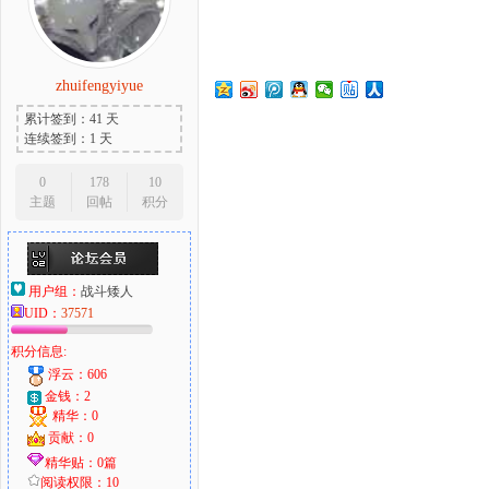
zhuifengyiyue
大
累计签到：41 天
连续签到：1 天
0
178
10
主题
回帖
积分
用户组：
战斗矮人
UID：
37571
爱
积分信息:
浮云：606
金钱：2
精华：0
贡献：0
精华贴：0篇
阅读权限：10