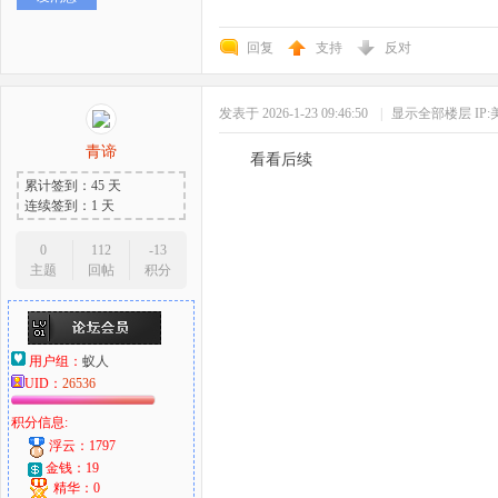
回复
支持
反对
发表于 2026-1-23 09:46:50
|
显示全部楼层
IP
青谛
看看后续
累计签到：45 天
连续签到：1 天
0
112
-13
主题
回帖
积分
用户组：
蚁人
UID：
26536
积分信息:
浮云：1797
金钱：19
精华：0