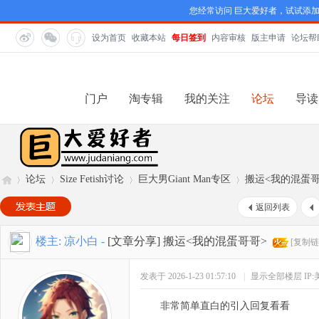
您经常访问 巨大爱好者，试试添
设为首页
收藏本站
每日签到
内容审核
版主申请
论坛帮
门户
淘专辑
我的关注
论坛
导读
论坛
Size Fetish讨论
巨大男Giant Man专区
搬运<我的混蛋哥
返回列表
巨
»
›
›
›
楼主:
凉小白
-
[文章分享]
搬运<我的混蛋哥哥>
[复制链
发表于 2026-1-23 01:57:10
|
显示全部楼层
IP
非常简单直白的引入回复看看