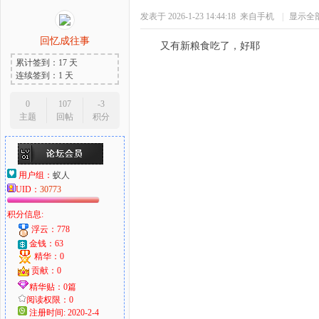
发表于 2026-1-23 14:44:18
来自手机
|
显示全
回忆成往事
又有新粮食吃了，好耶
累计签到：17 天
连续签到：1 天
0
107
-3
主题
回帖
积分
用户组：
蚁人
UID：
30773
积分信息:
浮云：778
金钱：63
精华：0
贡献：0
精华贴：0篇
阅读权限：0
注册时间: 2020-2-4