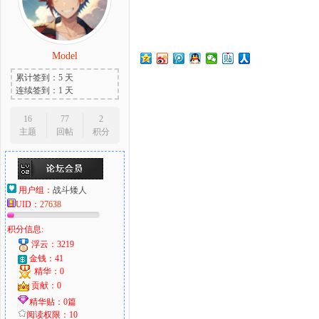
Model
大
累计签到：5 天
连续签到：1 天
16
77
2
主题
回帖
积分
用户组：
战斗矮人
UID：
27638
爱
积分信息:
浮云：3219
金钱：41
精华：0
贡献：0
精华贴：0篇
阅读权限：10