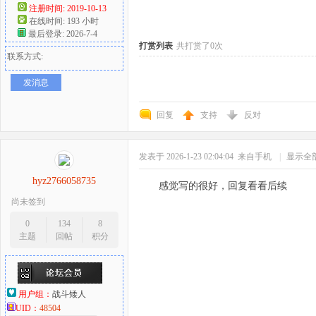
注册时间: 2019-10-13
在线时间: 193 小时
好
最后登录: 2026-7-4
打赏列表
共打赏了0次
联系方式:
发消息
回复
支持
反对
发表于 2026-1-23 02:04:04
来自手机
|
显示全
者
hyz2766058735
感觉写的很好，回复看看后续
尚未签到
0
134
8
主题
回帖
积分
用户组：
战斗矮人
UID：
48504