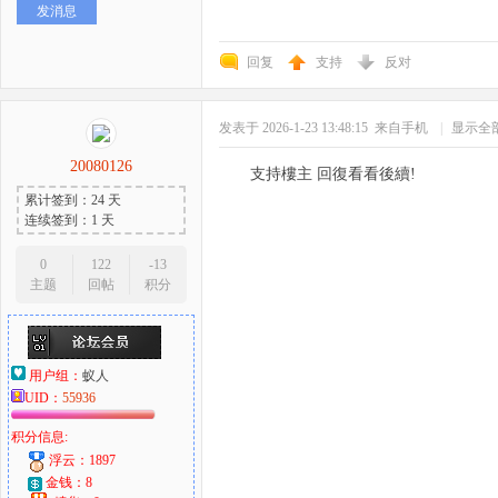
发消息
回复
支持
反对
发表于 2026-1-23 13:48:15
来自手机
|
显示全
20080126
支持樓主 回復看看後續!
累计签到：24 天
连续签到：1 天
0
122
-13
主题
回帖
积分
用户组：
蚁人
UID：
55936
积分信息:
浮云：1897
金钱：8