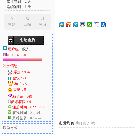
累计签到：2 天
连续签到：1 天
0
64
-1
主题
回帖
积分
大
用户组：
蚁人
UID：
46520
积分信息:
浮云：934
金钱：-1
精华：0
爱
贡献：0
精华贴：0篇
阅读权限：0
注册时间: 2022-12-27
在线时间: 98 小时
最后登录: 2026-6-28
打赏列表
共打赏了0次
联系方式: