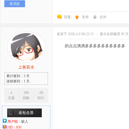
发消息
好
回复
支持
反对
发表于 2026-2-6 00:22:13
|
显示全部楼层
IP:
的点点滴滴多多多多多多多多多多
上善若水
者
累计签到：3 天
连续签到：1 天
4
300
-89
主题
回帖
积分
用户组：
蚁人
UID：
850