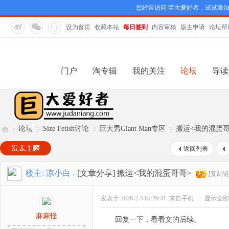
您经常访问 巨大爱好者，试试添
设为首页
收藏本站
每日签到
内容审核
版主申请
论坛帮
门户
淘专辑
我的关注
论坛
导读
论坛
Size Fetish讨论
巨大男Giant Man专区
搬运<我的混蛋哥
返回列表
巨
»
›
›
›
楼主:
凉小白
-
[文章分享]
搬运<我的混蛋哥哥>
[复制链
发表于 2026-2-5 02:26:31
来自手机
|
显示全部
麻麻怪
回复一下，看看文的后续。