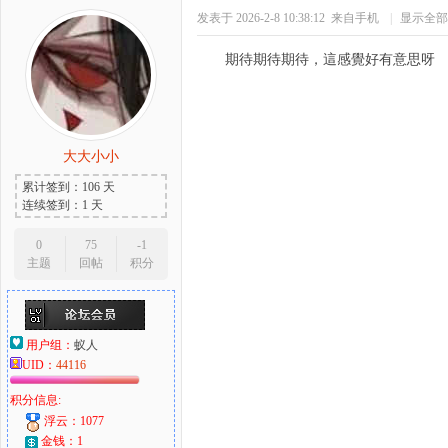
发表于 2026-2-8 10:38:12
来自手机
|
显示全部
期待期待期待，這感覺好有意思呀
大大小小
累计签到：106 天
连续签到：1 天
0
75
-1
主题
回帖
积分
用户组：
蚁人
UID：
44116
积分信息:
浮云：1077
金钱：1