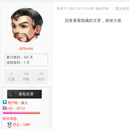
发表于 2026-2-8 11:26:08
来自手机
|
显示全部
回复看看隐藏的文章，谢谢大佬
different
累计签到：302 天
连续签到：1 天
2
104
-10
主题
回帖
积分
用户组：
蚁人
UID：
38724
积分信息:
浮云：5489