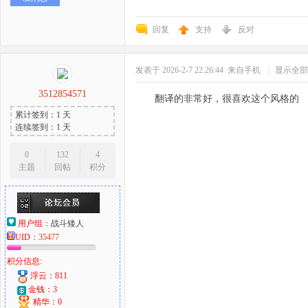
回复
支持
反对
发表于 2026-2-7 22:26:44
来自手机
|
显示全部
3512854571
翻译的非常好，很喜欢这个风格的
累计签到：1 天
连续签到：1 天
0
132
4
主题
回帖
积分
用户组：
战斗矮人
UID：
35477
积分信息:
浮云：811
金钱：3
精华：0