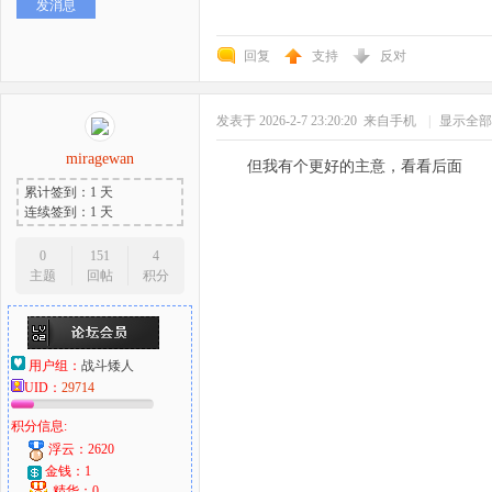
发消息
回复
支持
反对
发表于 2026-2-7 23:20:20
来自手机
|
显示全部
miragewan
但我有个更好的主意，看看后面
累计签到：1 天
连续签到：1 天
0
151
4
主题
回帖
积分
用户组：
战斗矮人
UID：
29714
积分信息:
浮云：2620
金钱：1
精华：0