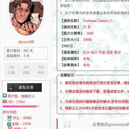
1、以下发布的作品，作品版权归原创作者所
及链接！
2、以下付费为对发布者搬运发布劳动价值的
【漫画名称】
:
Freshman Giantess 5
大
【漫画页数】
:
21 页
【图片分辨率】
:
3668
【文件大小】
:
29MB
zkyoo168
【MD5】
:
累计签到：602 天
【漫画属性】
:
巨大 缩小 手握 温柔 臀压
连续签到：3 天
【绘画画师】
:
未知
【故事脚本】
:
未知
334
390
958
主题
回帖
积分
温馨提示
爱
1、购买前去请先检查自己积分是否足够，链
2、付费后请及时购买下载，妥善保管文件，
用户组：
独眼巨人
3、为保证您的问题能够及时解决,若有任何疑
UID：
25604
4、暗影之心2016年6月前发布主题内没有解
积分信息:
浮云：45962
金钱：11934
自费购买giantessfa
精华：0