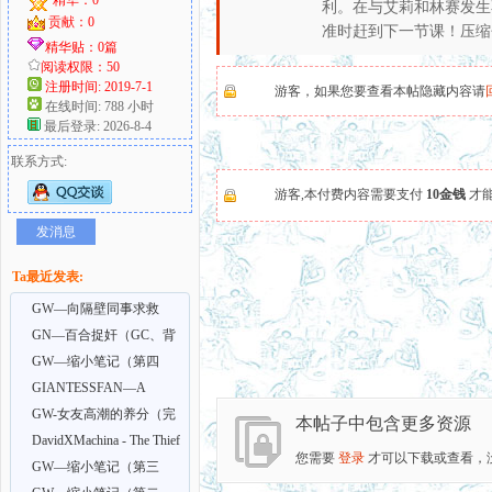
利。在与艾莉和林赛发生
贡献：0
准时赶到下一节课！
压缩
好
精华贴：0篇
阅读权限：50
注册时间: 2019-7-1
游客，如果您要查看本帖隐藏内容请
在线时间: 788 小时
最后登录: 2026-8-4
联系方式:
游客,本付费内容需要支付
10金钱
才
发消息
者
Ta最近发表:
GW—向隔壁同事求救
却…(GC)
GN—百合捉奸（GC、背
叛）
GW—缩小笔记（第四
部）GC、GTS、乱伦、sm
GIANTESSFAN—A
Goddess of Law 8
GW-女友高潮的养分（完
本帖子中包含更多资源
结）GC/绿帽、舔狗
DavidXMachina - The Thief
您需要
登录
才可以下载或查看，
1-3
GW—缩小笔记（第三