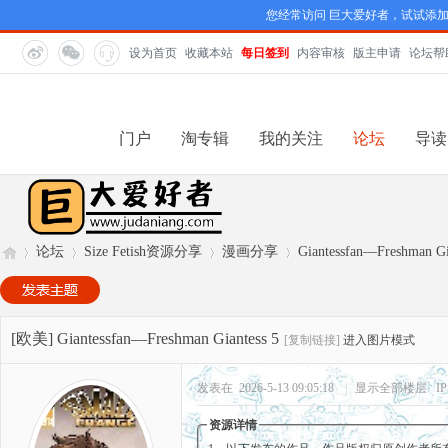
您经常访问 巨大爱好者，试试添
设为首页
收藏本站
每日签到
内容审核
版主申请
论坛帮
门户
淘专辑
我的关注
论坛
导读
论坛
Size Fetish资源分享
漫画分享
Giantessfan—Freshman Gi
巨
»
›
›
›
[欧美]
Giantessfan—Freshman Giantess 5
[复制链接]
进入图片模式
发表在 2026-5-13 09:05:18
|
显示全部楼层
I
资源详情