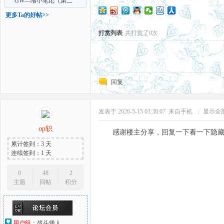
部）GC、GT、GTS、乱伦
GW—缩小笔记（第二
部）GC、GT、GTS
更多Ta的好帖>>
打赏列表
共打赏了0次
回复
发表于 2026-5-15 03:38:07
来自手机
|
显示全
op轵
感谢楼主分享，回复一下看一下隐
累计签到：3 天
连续签到：1 天
0
48
2
主题
回帖
积分
用户组：
战斗矮人