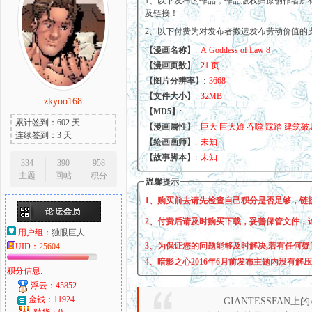
1、以下发布的作品，作品版权归原创作者所
及链接！
2、以下付费为对发布者搬运发布劳动价值的
【漫画名称】
:
A Goddess of Law 8
大
【漫画页数】
:
21 页
【图片分辨率】
:
3668
【文件大小】
:
32MB
zkyoo168
【MD5】
:
累计签到：602 天
【漫画属性】
:
巨大 巨大娘 吞噬 踩踏 建筑破
连续签到：3 天
【绘画画师】
:
未知
【故事脚本】
:
未知
334
390
958
主题
回帖
积分
温馨提示
爱
1、购买前去请先检查自己积分是否足够，链
2、付费后请及时购买下载，妥善保管文件，
用户组：
独眼巨人
3、为保证您的问题能够及时解决,若有任何疑
UID：
25604
4、暗影之心2016年6月前发布主题内没有解
积分信息:
浮云：45852
金钱：11924
GIANTESSFAN
精华：0