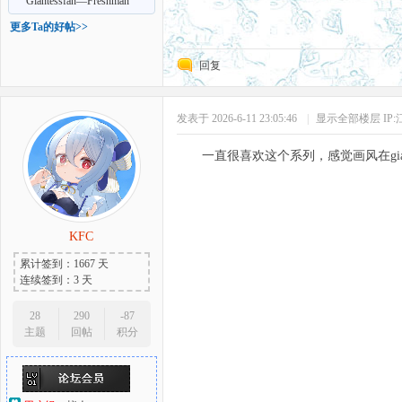
部）GC、GT、GTS
Giantessfan—Freshman
Giantess 6
更多Ta的好帖>>
回复
发表于 2026-6-11 23:05:46
|
显示全部楼层
IP
一直很喜欢这个系列，感觉画风在gian
KFC
累计签到：1667 天
连续签到：3 天
28
290
-87
主题
回帖
积分