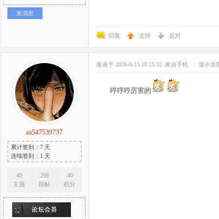
发消息
回复
支持
反对
发表于 2026-6-15 10:15:32
来自手机
|
显示全
哼哼哼厉害的
aa547539737
累计签到：7 天
连续签到：1 天
40
298
-40
主题
回帖
积分