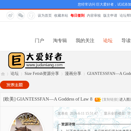
您经常访问 巨大爱好者，试试添
设为首页
收藏本站
每日签到
内容审核
版主申请
论坛帮
门户
淘专辑
我的关注
论坛
导读
论坛
Size Fetish资源分享
漫画分享
GIANTESSFAN—A Godde
巨
»
›
›
›
[欧美]
GIANTESSFAN—A Goddess of Law 8
[复制链接]
进入图
发表在 2026-6-11 15:51:47
|
显示全部楼层
I
资源详情