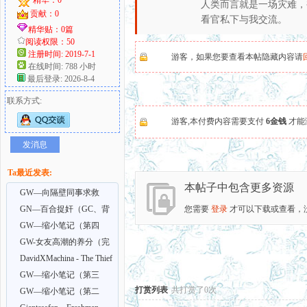
人类而言就是一场灾难，
贡献：0
看官私下与我交流。
好
精华贴：0篇
阅读权限：50
注册时间: 2019-7-1
游客，如果您要查看本帖隐藏内容请
在线时间: 788 小时
最后登录: 2026-8-4
联系方式:
游客,本付费内容需要支付
6金钱
才能
发消息
者
Ta最近发表:
本帖子中包含更多资源
GW—向隔壁同事求救
却…(GC)
GN—百合捉奸（GC、背
您需要
登录
才可以下载或查看，
叛）
GW—缩小笔记（第四
部）GC、GTS、乱伦、sm
GW-女友高潮的养分（完
结）GC/绿帽、舔狗
DavidXMachina - The Thief
1-3
GW—缩小笔记（第三
打赏列表
共打赏了0次
部）GC、GT、GTS、乱伦
GW—缩小笔记（第二