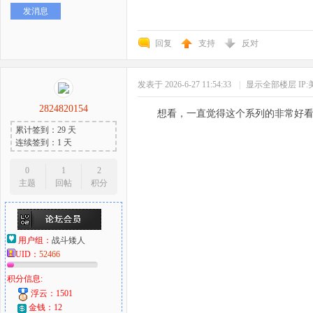
发消息
回复
支持
反对
发表于 2026-6-27 11:54:33
|
显示全部楼层
IP
2824820154
想看，一直觉得这个系列的非常好
累计签到：29 天
连续签到：1 天
0
1
2
主题
回帖
积分
用户组：
战斗矮人
UID：
52466
积分信息:
浮云：1501
金钱：12