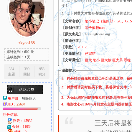
1、以下发布的作品，作品版权归原创作者所
接！
2、以下付费为对发布者搬运发布劳动价值的
【文章名称】
:
缩小笔记（第四部）GC、GTS
大
【原创作者】
:
電子依赖neru
【原文出处】
:
https://gtswalt.org
【翻译作者】
:
zkyoo168
【字数】
:
20112
累计签到：602 天
【更新情况】
:
已完结
连续签到：3 天
【文章属性】
:
巨大 缩小 巨大娘 巨大男 吞噬 
334
390
958
温馨提示
主题
回帖
积分
1、购买前去请先检查自己积分是否足够，链
爱
2、付费后请及时购买下载，妥善保管文件，
3、为保证您的问题能够及时解决,若有任何疑
用户组：
独眼巨人
UID：
25604
4、暗影之心2016年6月前发布主题内没有解
积分信息:
浮云：45932
三天后将是
金钱：11934
精华：0