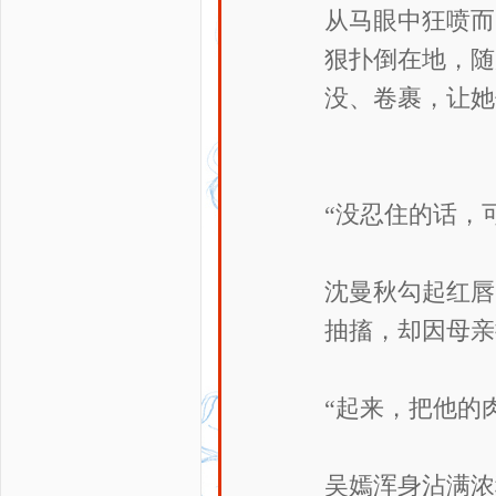
从马眼中狂喷而
狠扑倒在地，随
没、卷裹，让她
“没忍住的话，
沈曼秋勾起红唇
抽搐，却因母亲
“起来，把他的
吴嫣浑身沾满浓