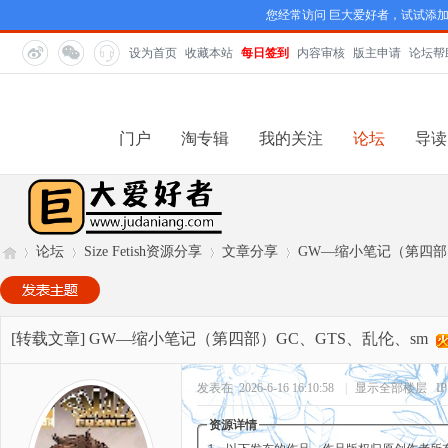
您经常访问 巨大爱好者，试试添
设为首页
收藏本站
每日签到
内容审核
版主申请
论坛帮
门户
淘专辑
我的关注
论坛
导读
论坛
Size Fetish资源分享
文章分享
GW—缩小笔记（第四部）
巨
»
›
›
›
[转载文章]
GW—缩小笔记（第四部）GC、GTS、乱伦、sm
发表在 2026-6-16 16:10:58
|
显示全部楼层
IP
资源详情