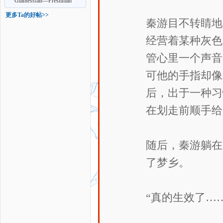
部）GC、GT、GTS
Giantessfan—Freshman
Giantess 6
更多Ta的好帖>>
秦游目不转睛地
经营着某种灰色
管心里一个声音
可他的手指却像
后，出于一种习
在划走前顺手给
随后，秦游躺在
了梦乡。
“真的生效了……