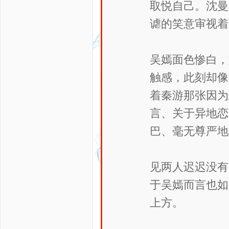
取悦自己。沈曼
谑的笑意审视着
吴嫣面色惨白，
触感，此刻却像
着秦游那张因为
言、关于异地恋
巴、毫无尊严地
见两人迟迟没有
于吴嫣而言也如
上方。