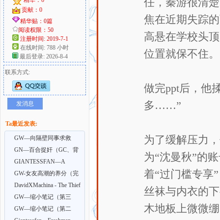
任，秦游很清楚
贡献：0
焦在近期失踪的
好
精华贴：0篇
阅读权限：50
高悬在学校头顶
注册时间: 2019-7-1
在线时间: 788 小时
位置就保不住。
最后登录: 2026-8-4
联系方式:
做完ppt后，
多……”
发消息
者
Ta最近发表:
为了缓解压力，
GW—向隔壁同事求救
却…(GC)
GN—百合捉奸（GC、背
为“沈曼秋”的
叛）
GIANTESSFAN—A
着“过门槛专享
Goddess of Law 8
GW-女友高潮的养分（完
结）GC/绿帽、舔狗
DavidXMachina - The Thief
丝袜与内衣的下
1-3
GW—缩小笔记（第三
木地板上微微绷
部）GC、GT、GTS、乱伦
GW—缩小笔记（第二