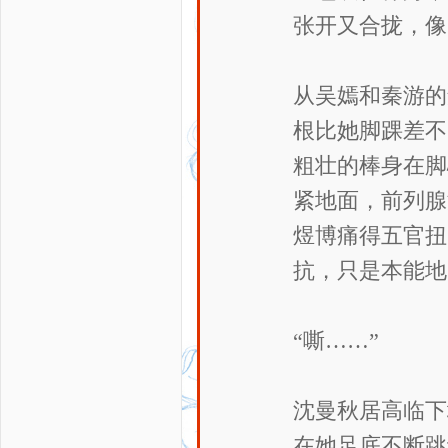
张开又合拢，像
从吴嫣和秦游的
根比她脚踝差不
粗壮的棒身在脚
紧地面，前列腺
煜博痛得五官扭
抗，只是本能地
“嘶……”
沈曼秋居高临下
在她足底不断跳