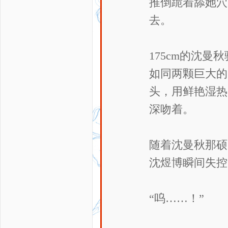
推倒跪着舔她穴
去。
175cm的沈曼
如同两颗巨大的
头，用鲜艳湿热
深吻着。
随着沈曼秋那硕
沈煜博瞬间失控
“呜……！”