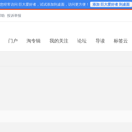
您经常访问 巨大爱好者，试试添加到桌面，访问更方便！
添加 巨大爱好者 到桌面
帮助
投诉举报
门户
淘专辑
我的关注
论坛
导读
标签云