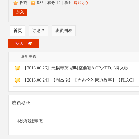
收藏
|
RSS
|
积分: 12
|
群主:
暗影之心
大
加入
首页
讨论区
成员列表
最新主题
【2016.06.26】无损毒药 超时空要塞Δ OP／ED／挿入歌
爱
【2016.06.24】【周杰伦】【周杰伦的床边故事】【FLAC】
成员动态
本没有最新动态
好