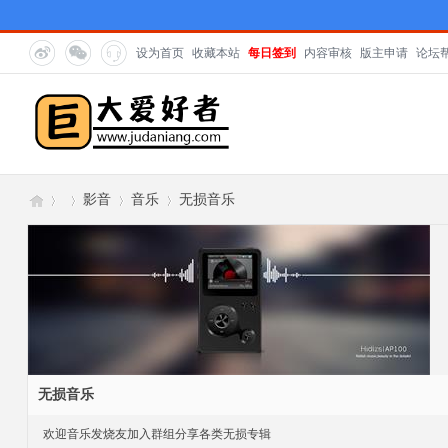
设为首页
收藏本站
每日签到
内容审核
版主申请
论坛
影音
音乐
无损音乐
巨
›
›
›
›
无损音乐
欢迎音乐发烧友加入群组分享各类无损专辑