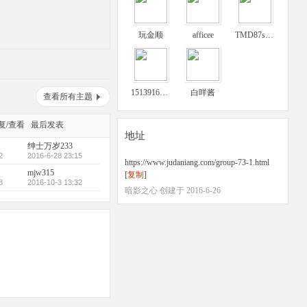
玩金顺
afficee
TMD87sb87
15139168920
白咩酱
查看所有主题
复/查看
最后发表
地址
绅士万岁233
2
2016-6-28 23:15
https://www.judaniang.com/group-73-1.html
mjw315
[
复制
]
8
2016-10-3 13:32
暗影之心 创建于 2016-6-26