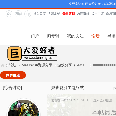
您经常访问 巨大爱好者，试试添
设为首页
收藏本站
每日签到
内容审核
版主申请
论坛帮
门户
淘专辑
我的关注
论坛
导读
论坛
Size Fetish资源分享
游戏分享（Game）
=========
巨
»
›
›
›
[综合讨论]
============游戏资源主题格式============
[
发表在 2014-11-22 18:31:51
|
显示全部楼层
本帖最后由 