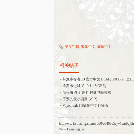
英文字母
,
繁体中文
,
简体中文
相关帖子
带派幸存者3D 官方中文 Build.23093636+全D
埃罗卡进城 V1.0.1（VORE）
萤火虫 多个关卡 解谜电脑游戏
干预的最小项目 [v0.2]
Voyeuristic1-2简体中文翻译版
http://ww1.sinaimg.cn/mw690/a0403e5ejw1em62j9
//ww3.sinaimg.cn