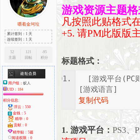
游戏资源主题格
凡按照此贴格式
嚼着金坷垃
大
+5.
请PM此版版
累计签到：1 天
连续签到：1 天
52
121
-95
主题
回帖
积分
标题格式：
[游戏平台(PC
用户组：
蚁人
[游戏语言]
UID：
184
爱
复制代码
积分信息:
浮云：550
金钱：5
精华：0
贡献：0
1. 游戏平台：
PS3、
精华贴：5篇
阅读权限：0