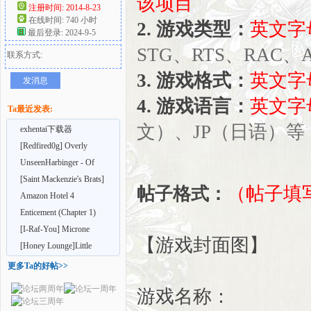
该项目
注册时间: 2014-8-23
在线时间: 740 小时
2. 游戏类型：
英文字
好
最后登录: 2024-9-5
STG、RTS、RAC、
联系方式:
3. 游戏格式：
英文字
发消息
4. 游戏语言：
英文字
Ta最近发表:
文）、JP（日语）等
exhentai下载器
[Redfired0g] Overly
Attached Giantess Fi
UnseenHarbinger - Of
者
Drenics and Horses
[Saint Mackenzie's Brats]
（帖子填
帖子格式：
Sexy Mackenzie
Amazon Hotel 4
Enticement (Chapter 1)
(1920x1080)
[I-Raf-You] Microne
【游戏封面图】
Magazine 25 (DL版)(5
[Honey Lounge]Little
Game[英文版]
更多Ta的好帖>>
游戏名称：