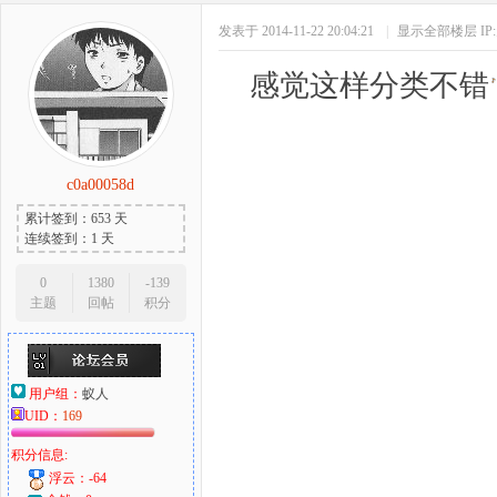
发表于 2014-11-22 20:04:21
|
显示全部楼层
I
感觉这样分类不错
c0a00058d
累计签到：653 天
连续签到：1 天
0
1380
-139
主题
回帖
积分
用户组：
蚁人
UID：
169
积分信息:
浮云：-64