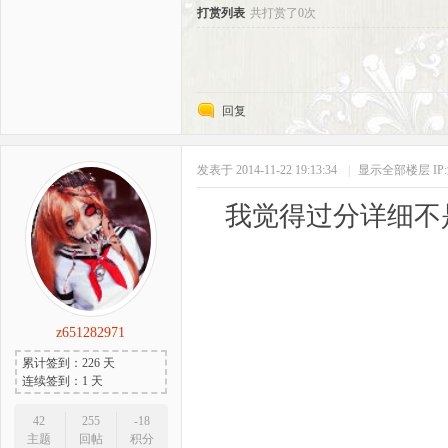
打赏列表
共打赏了0次
回复
发表于 2014-11-22 19:13:34
|
显示全部楼层
I
我觉得过分详细不
z651282971
累计签到：226 天
连续签到：1 天
42
255
-18
主题
回帖
积分