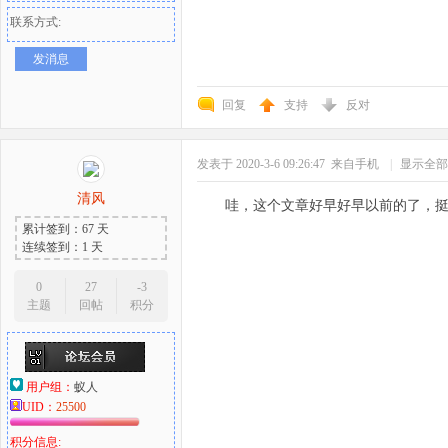
联系方式:
发消息
回复
支持
反对
发表于 2020-3-6 09:26:47
来自手机
|
显示全部
清风
哇，这个文章好早好早以前的了，
累计签到：67 天
连续签到：1 天
0
27
-3
主题
回帖
积分
用户组：
蚁人
UID：
25500
积分信息: