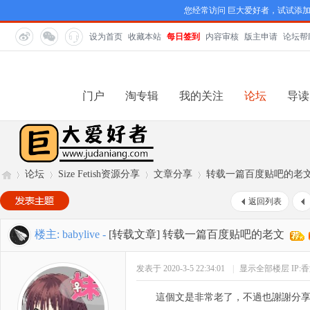
您经常访问 巨大爱好者，试试添
设为首页
收藏本站
每日签到
内容审核
版主申请
论坛帮
门户
淘专辑
我的关注
论坛
导读
论坛
Size Fetish资源分享
文章分享
转载一篇百度贴吧的老
返回列表
巨
»
›
›
›
楼主:
babylive
-
[转载文章]
转载一篇百度贴吧的老文
发表于 2020-3-5 22:34:01
|
显示全部楼层
IP:
這個文是非常老了，不過也謝謝分享