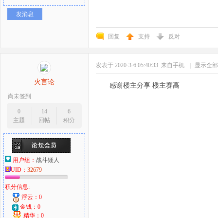
发消息
回复
支持
反对
发表于 2020-3-6 05:40:33
来自手机
|
显示全部
火言论
感谢楼主分享 楼主赛高
尚未签到
0
14
6
主题
回帖
积分
用户组：
战斗矮人
UID：
32679
积分信息:
浮云：0
金钱：0
精华：0