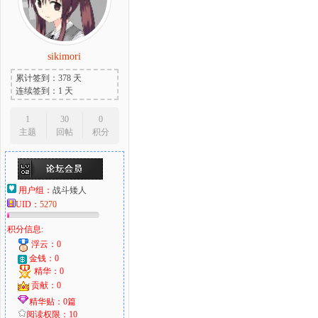
sikimori
大
累计签到：378 天
连续签到：1 天
1
30
0
主题
回帖
积分
用户组：
战斗矮人
爱
UID：
5270
积分信息:
浮云：0
金钱：0
精华：0
贡献：0
精华贴：0篇
阅读权限：10