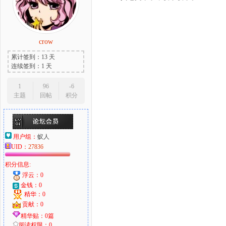
crow
累计签到：13 天
连续签到：1 天
1
96
-6
主题
回帖
积分
用户组：
蚁人
UID：
27836
积分信息:
浮云：0
金钱：0
精华：0
贡献：0
精华贴：0篇
阅读权限：0