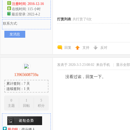
注册时间: 2016-12-16
在线时间: 115 小时
好
最后登录: 2022-4-2
打赏列表
共打赏了0次
联系方式:
发消息
回复
支持
反对
发表于 2020-3-5 23:08:02
来自手机
|
显示全部
者
13965608759a
没看过诶，回复一下。
累计签到：7 天
连续签到：1 天
0
1
5
主题
回帖
积分
用户组：
战斗矮人