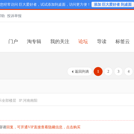
您经常访问 巨大爱好者，试试添加到桌面，访问更方便！
添加 巨大爱好者 到桌面
帮助
投诉举报
门户
淘专辑
我的关注
论坛
导读
标签云
）
返回列表
1
2
3
4
示全部楼层
IP:河南南阳
容请
回复，可开通VIP直接查看隐藏信息，
点击购买