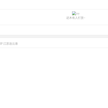
还木有人打赏~
IP:江苏连云港