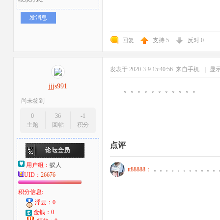
发消息
回复
支持
5
反对
0
发表于 2020-3-9 15:40:56
来自手机
|
显
jjjs991
。。。。。。。。。。。
尚未签到
0
36
-1
主题
回帖
积分
点评
用户组：
蚁人
。。。。。。。。。。。
tt88888：
UID：
26676
积分信息:
浮云：0
金钱：0