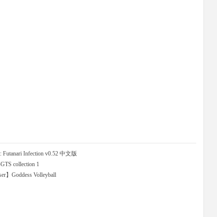
tanari Infection v0.52 中文版
GTS collection 1
Goddess Volleyball