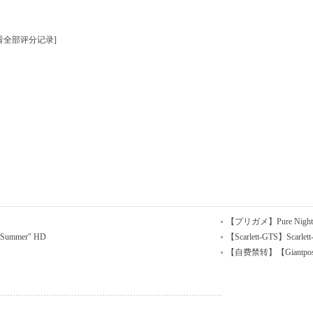
看全部评分记录
]
【プリガメ】Pure Night: Fu
"Summer" HD
【Scarlett-GTS】Scarlett-
【自费禁转】【Giantposer】