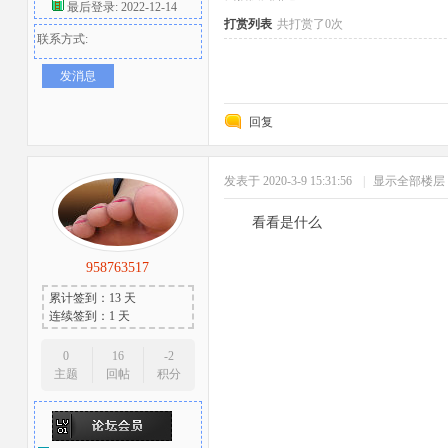
最后登录: 2022-12-14
打赏列表
共打赏了0次
联系方式:
发消息
回复
发表于 2020-3-9 15:31:56
|
显示全部楼层
者
看看是什么
958763517
累计签到：13 天
连续签到：1 天
0
16
-2
主题
回帖
积分