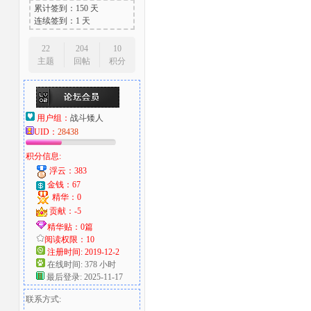
累计签到：150 天
连续签到：1 天
22
204
10
主题
回帖
积分
用户组：
战斗矮人
UID：
28438
积分信息:
浮云：383
金钱：67
精华：0
贡献：-5
精华贴：0篇
阅读权限：10
注册时间: 2019-12-2
在线时间: 378 小时
最后登录: 2025-11-17
联系方式: