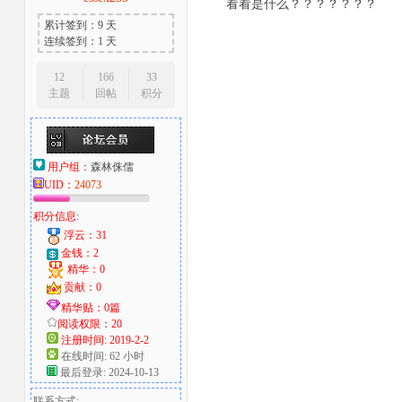
看看是什么？？？？？？？
累计签到：9 天
连续签到：1 天
12
166
33
主题
回帖
积分
用户组：
森林侏儒
UID：
24073
积分信息:
浮云：31
金钱：2
精华：0
贡献：0
精华贴：0篇
阅读权限：20
注册时间: 2019-2-2
在线时间: 62 小时
最后登录: 2024-10-13
联系方式: