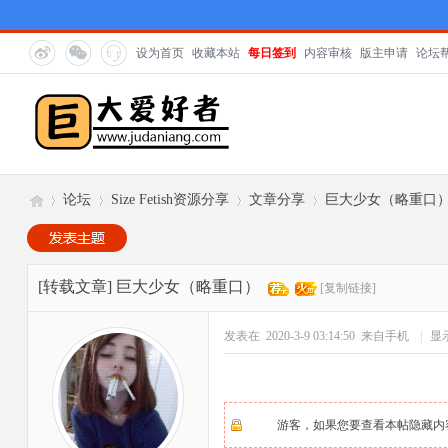
设为首页
收藏本站
每日签到
内容审核
版主申请
论坛
论坛
Size Fetish资源分享
文章分享
巨大少女（略重口
巨
»
›
›
›
[转载文章]
巨大少女（略重口）
[复制链接]
发表在 2020-3-9 03:14:50
来自手机
|
显
游客，如果您要查看本帖隐藏内