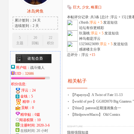
巨大
,
少女
,
略重口
大
冰岛烤鱼
本帖评分记录: 共3条 [总计: 浮云 + 15] [
查
累计签到：24 天
r3birth
浮云 + 5
发送短信
连续签到：2 天
论坛有你更精彩
玖蒲桃
浮云 + 5
发送短信
5
20
22
神马都是浮云
主题
回帖
积分
13256623699
浮云 + 5
发送短信
感谢楼主分享
总评分：浮云
+15
用户组：
战斗矮人
爱
UID：
32686
相关帖子
积分信息:
浮云：24
【Papayoya】A Twist of Fate 11-13
金钱：5
【world of pov】GGHD070 Big Giantess 
精华：0
贡献：0
【Shize】patreon近期漫画集合一
精华贴：0篇
【BirdpowerMacro】 Old Comics
阅读权限：10
注册时间: 2020-3-6
好
在线时间: 20 小时
我很强我知道