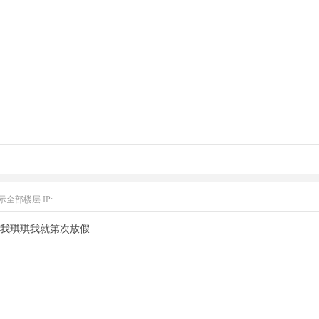
示全部楼层
IP:
我琪琪我就第次放假