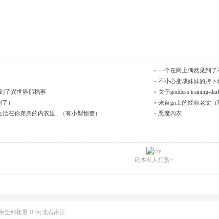
一个在网上偶然见到了
不小心变成妹妹的胯下
到了異世界那檔事
关于goddess traini
到了）
来自gn上的经典老文
并被迫生活在你弟弟的内衣里...（有小型预警）
恶魔内衣
还木有人打赏~
示全部楼层
IP:河北石家庄