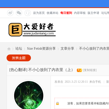
设为首页
收藏本站
每日签到
内容审核
版主申请
论坛
论坛
Size Fetish资源分享
文章分享
不小心放到了内衣
巨
»
›
›
›
[热心翻译]
不小心放到了内衣里（上）
[复制链接]
发表在 2021-3-25 12:20:11
来自手机
|
显
游客，如果您要查看本帖隐藏内