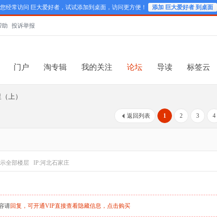
您经常访问 巨大爱好者，试试添加到桌面，访问更方便！
添加 巨大爱好者 到桌面
帮助
投诉举报
门户
淘专辑
我的关注
论坛
导读
标签云
里（上）
返回列表
1
2
3
4
示全部楼层
IP:河北石家庄
容请
回复，可开通VIP直接查看隐藏信息，
点击购买