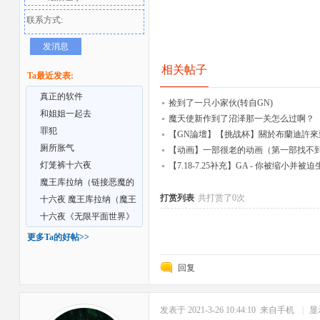
联系方式:
发消息
相关帖子
Ta最近发表:
真正的软件
捡到了一只小家伙(转自GN)
和姐姐一起去
魔天使新作到了沼泽那一关怎么过啊？
罪犯
者
【GN論壇】【挑战杯】關於布蘭迪許來
厕所胀气
【动画】一部很老的动画（第一部找不
灯笼裤十六夜
【7.18-7.25补充】GA - 你被缩小
魔王库拉纳（链接恶魔的
打赏列表
共打赏了0次
生活）
十六夜 魔王库拉纳（魔王
的日常生活）
十六夜《无限平面世界》
更多Ta的好帖>>
回复
发表于 2021-3-26 10:44:10
来自手机
|
显