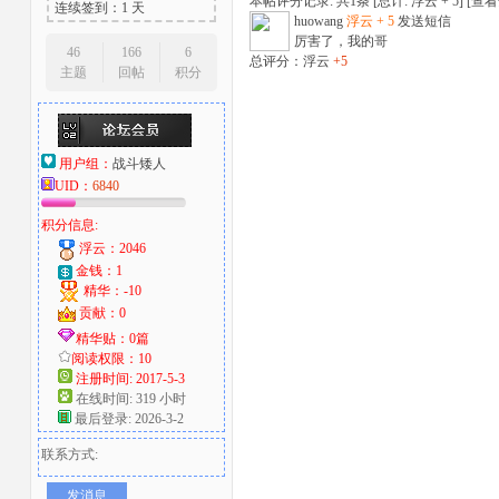
本帖评分记录: 共1条 [总计: 浮云 + 5] [
查看
连续签到：1 天
huowang
浮云 + 5
发送短信
厉害了，我的哥
46
166
6
总评分：浮云
+5
主题
回帖
积分
用户组：
战斗矮人
UID：
6840
积分信息:
浮云：2046
金钱：1
精华：-10
贡献：0
精华贴：0篇
阅读权限：10
注册时间: 2017-5-3
在线时间: 319 小时
最后登录: 2026-3-2
联系方式:
发消息