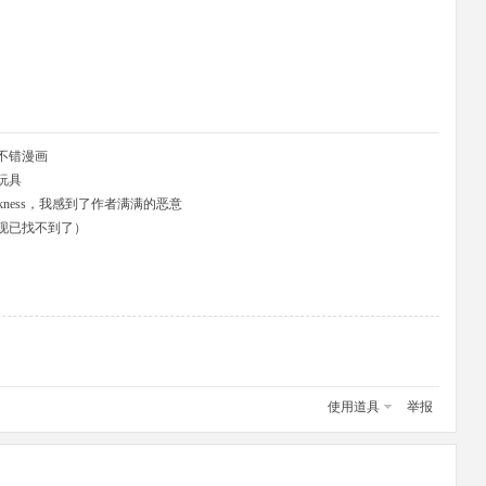
不错漫画
玩具
ng-darkness，我感到了作者满满的恶意
（现已找不到了）
使用道具
举报