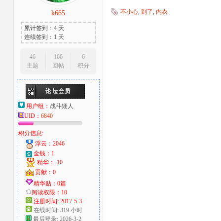
不小心
,
到了
,
内衣
k665
大
累计签到：4 天
连续签到：1 天
46
166
6
主题
回帖
积分
用户组：
战斗矮人
UID：
6840
爱
积分信息:
浮云：2046
金钱：1
精华：-10
贡献：0
精华贴：0篇
阅读权限：10
注册时间: 2017-5-3
在线时间: 319 小时
好
最后登录: 2026-3-2