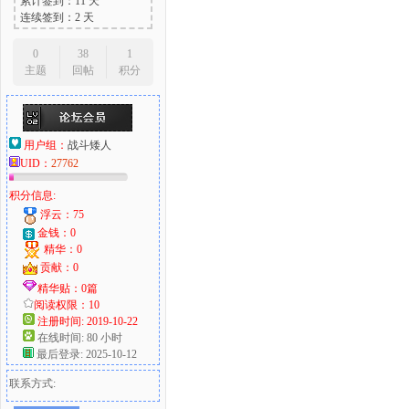
累计签到：11 天
连续签到：2 天
0
38
1
主题
回帖
积分
用户组：
战斗矮人
UID：
27762
积分信息:
浮云：75
金钱：0
精华：0
贡献：0
精华贴：0篇
阅读权限：10
注册时间: 2019-10-22
在线时间: 80 小时
最后登录: 2025-10-12
联系方式: