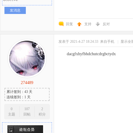
发消息
回复
支持
反对
发表于 2021-4-27 18:24:33
来自手机
|
显示全
dacgfxhyfbhdchutcdrgbctydx
274489
累计签到：43 天
连续签到：1 天
0
107
2
主题
回帖
积分