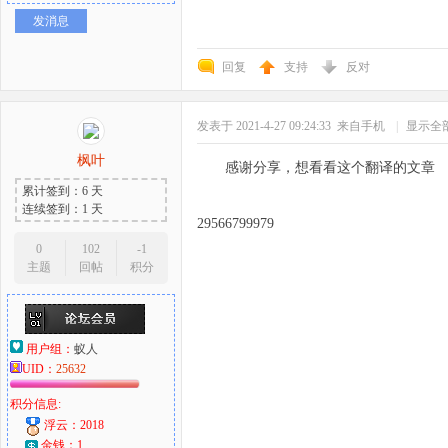
发消息
回复
支持
反对
发表于 2021-4-27 09:24:33
来自手机
|
显示全
枫叶
感谢分享，想看看这个翻译的文章
累计签到：6 天
连续签到：1 天
29566799979
0
102
-1
主题
回帖
积分
用户组：
蚁人
UID：
25632
积分信息:
浮云：2018
金钱：1