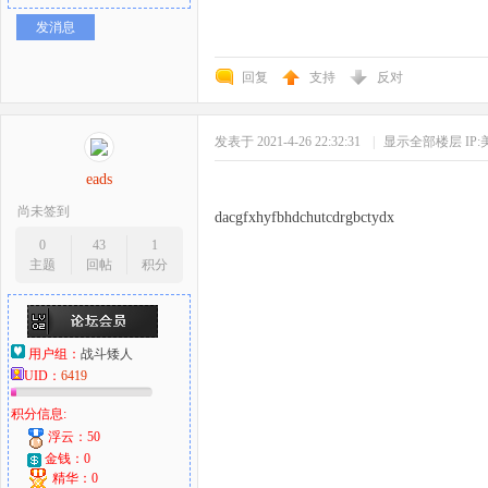
发消息
回复
支持
反对
发表于 2021-4-26 22:32:31
|
显示全部楼层
IP
eads
尚未签到
dacgfxhyfbhdchutcdrgbctydx
0
43
1
主题
回帖
积分
用户组：
战斗矮人
UID：
6419
积分信息:
浮云：50
金钱：0
精华：0