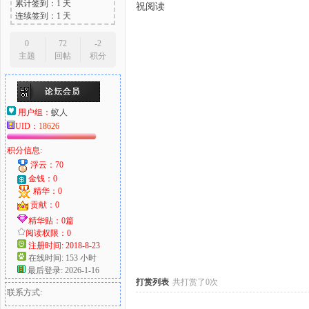
累计签到：1 天
祝阅读
连续签到：1 天
0
72
-2
主题
回帖
积分
大
用户组：
蚁人
UID：
18626
积分信息:
浮云：70
金钱：0
精华：0
爱
贡献：0
精华贴：0篇
阅读权限：0
注册时间: 2018-8-23
在线时间: 153 小时
最后登录: 2026-1-16
打赏列表
共打赏了0次
联系方式: