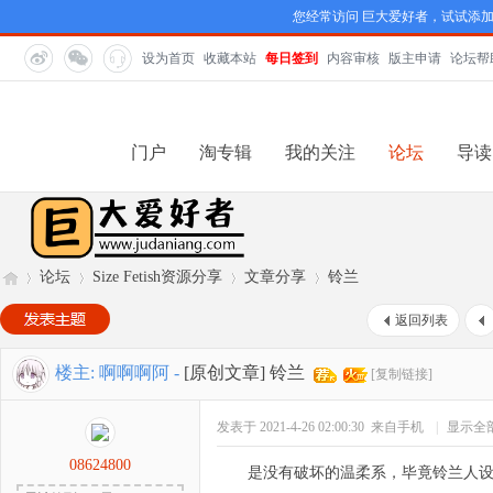
您经常访问 巨大爱好者，试试添
设为首页
收藏本站
每日签到
内容审核
版主申请
论坛帮
门户
淘专辑
我的关注
论坛
导读
论坛
Size Fetish资源分享
文章分享
铃兰
返回列表
巨
»
›
›
›
楼主:
啊啊啊阿
-
[原创文章]
铃兰
[复制链接]
发表于 2021-4-26 02:00:30
来自手机
|
显示全
08624800
是没有破坏的温柔系，毕竟铃兰人