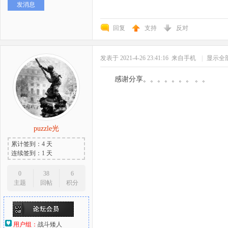
发消息
回复
支持
反对
发表于 2021-4-26 23:41:16
来自手机
|
显示全
感谢分享。。。。。。。 。。
puzzle光
累计签到：4 天
连续签到：1 天
0
38
6
主题
回帖
积分
用户组：
战斗矮人