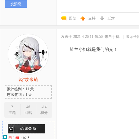
发消息
好
回复
支持
反对
发表于 2021-4-26 11:46:56
来自手机
|
显示全
铃兰小姐就是我们的光！
者
晓°欧米茄
累计签到：11 天
连续签到：1 天
2
46
-14
主题
回帖
积分
用户组：
蚁人