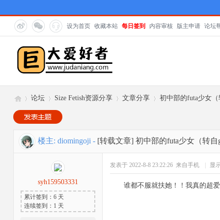
设为首页
收藏本站
每日签到
内容审核
版主申请
论坛
论坛
Size Fetish资源分享
文章分享
初中部的futa少女（
巨
»
›
›
›
楼主:
diomingoji
-
[转载文章]
初中部的futa少女（转自
发表于 2022-8-8 23:22:26
来自手机
|
显
syh159503331
谁都不服就扶她！！我真的超爱
累计签到：6 天
连续签到：1 天