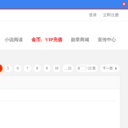
登录
|
立即注册
小说阅读
金币、VIP充值
勋章商城
宣传中心
5
6
7
8
9
10
... 22
/ 22 页
下一页