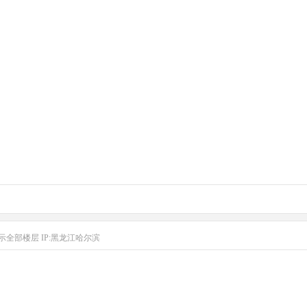
示全部楼层
IP:黑龙江哈尔滨