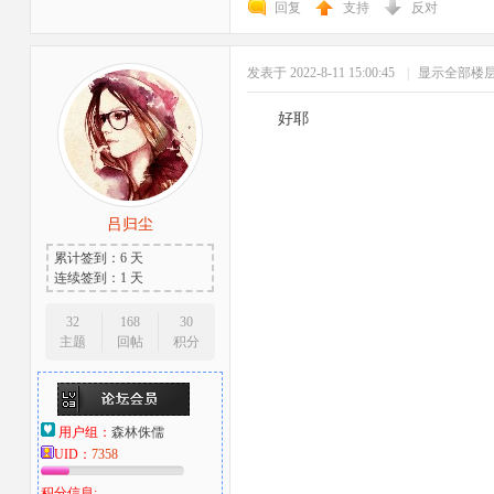
回复
支持
反对
发表于 2022-8-11 15:00:45
|
显示全部楼
好
者
吕归尘
累计签到：6 天
连续签到：1 天
32
168
30
主题
回帖
积分
用户组：
森林侏儒
UID：
7358
积分信息: