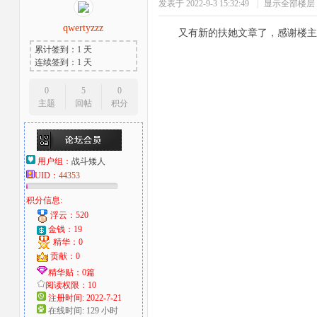
发表于 2022-9-3 15:32:49
|
显示全部楼层
qwertyzzz
又有新的扶她文章了，感谢楼主
累计签到：1 天
连续签到：1 天
0
5
0
主题
回帖
积分
用户组：
战斗矮人
UID：
44353
积分信息:
浮云：520
金钱：19
精华：0
贡献：0
精华贴：0篇
阅读权限：10
注册时间: 2022-7-21
在线时间: 129 小时