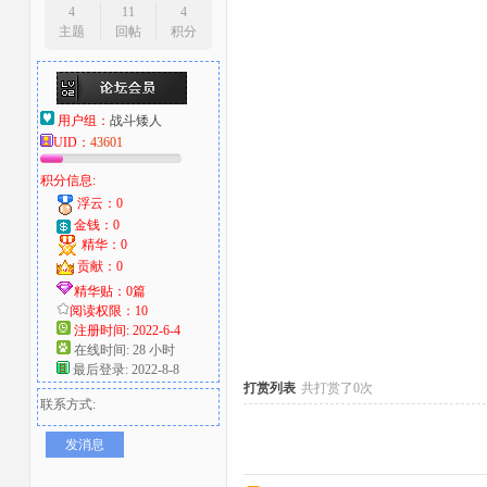
4
11
4
主题
回帖
积分
大
用户组：
战斗矮人
UID：
43601
积分信息:
浮云：0
金钱：0
精华：0
爱
贡献：0
精华贴：0篇
阅读权限：10
注册时间: 2022-6-4
在线时间: 28 小时
最后登录: 2022-8-8
打赏列表
共打赏了0次
联系方式:
发消息
好