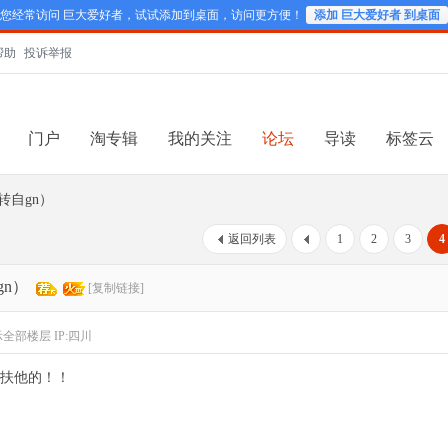
您经常访问 巨大爱好者，试试添加到桌面，访问更方便！
添加 巨大爱好者 到桌面
帮助
投诉举报
门户
淘专辑
我的关注
论坛
导读
标签云
转自gn）
返回列表
1
2
3
4
gn）
[复制链接]
示全部楼层
IP:四川
扶他的！！