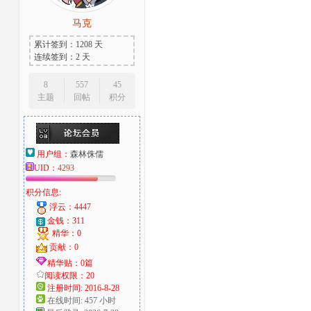
马克
累计签到：1208 天
连续签到：2 天
8
557
45
主题
回帖
积分
用户组：
森林侏儒
UID：
4293
积分信息:
浮云：4447
金钱：311
精华：0
贡献：0
精华贴：0篇
阅读权限：20
注册时间: 2016-8-28
在线时间: 457 小时