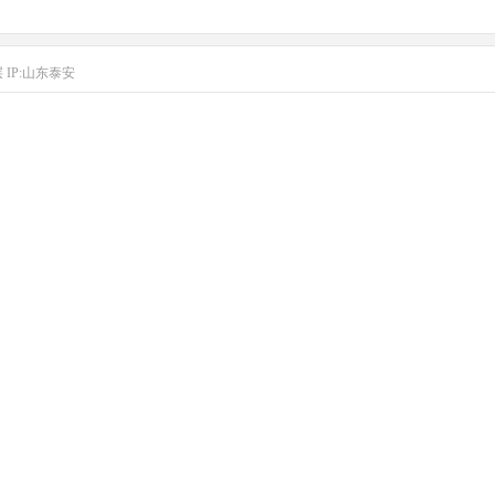
层
IP:山东泰安
耶