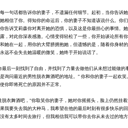
每一句话都告诉你的妻子，不遗漏任何细节。起初，当你告诉她
她相信了你。得知你的命运后，你的妻子不知道该说什么。你们
你告诉艾莉森你对离开她的恐惧，以及这是你最担心的事情。她
露，对此你深表感激。心情变得轻松了一些，你开始谈论所有你
她在一起，用你的大臂膀拥抱她，但遗憾的是，随着你身材的缩小，&
永远不会失去她温暖的微笑，她终于开始说话了。
命最后一刻找到了自由，并找到了力量去做他们从未想过能做的
是询问最近的男性脱衣舞酒吧的地址。” 你和你的妻子一起欢
使你即将死亡的原因并不正常。
性脱衣舞酒吧，”你取笑你的妻子，她对你摇摇头，脸上仍然挂着
果我要失去我的大种马，我希望在他的最后时刻有很多快乐的回
没有太多时间去旅行，但我相信我可以带你去你从未去过的地方