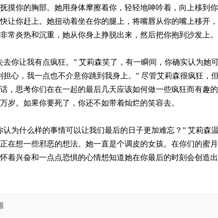
抚摸你的胸部。她用身体摩擦着你，轻轻地呻吟着，向上移到你
快让你赶上。她扭动着坐在你的腿上，将嘴唇从你的嘴上移开，
非常炎热和沉重，她从你身上挣脱出来，然后把你抱到沙发上。
失去你让我有点疯狂。” 艾莉森笑了，有一瞬间，你确实认为她
别担心，我一点也不介意你跳到我身上。” 尽管艾莉森很疯狂，
话，思考你们在在一起的最后几天应该如何做一些疯狂而有趣的
万岁。如果你要死了，你还不如带着灿烂的笑容去。
你认为什么样的事情可以让我们最后的日子更加难忘？” 艾莉森
正在想一些邪恶的想法。她一直是个调皮的女孩。在你们的蜜月
怀着兴奋和一点点恐惧的心情想知道她在你最后的时刻会创造出
源