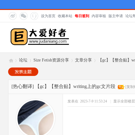
设为首页
收藏本站
每日签到
内容审核
版主申请
论坛
论坛
Size Fetish资源分享
文章分享
【gc】【整合贴】wri
巨
»
›
›
›
[热心翻译]
【gc】【整合贴】writing上的gc文片段
[复制
发表在 2023-7-9 11:53:24
|
显示全部楼层