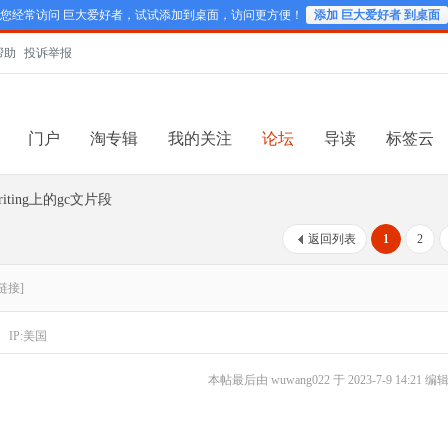
您经常访问 巨大爱好者，试试添加到桌面，访问更方便！
添加 巨大爱好者 到桌面
帮助
投诉举报
门户
淘专辑
我的关注
论坛
导读
标签云
ting上的gc文片段
返回列表
1
2
链接]
IP:美国
本帖最后由 wuwang022 于 2023-7-9 14:21 编