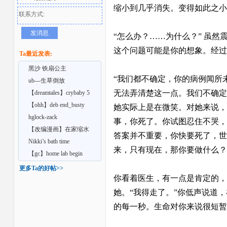
缩小到几乎消失。变得如此之小
联系方式:
发消息
“怎么办？……为什么？” 虽
这个问题可能是你的想象。经过
Ta最近发表:
黑沙 铁扇公主
“我们都不确定，你的病例闻所
ub---生草倒放
无法弄清楚这一点。我们不确定
【dreamtales】crybaby 5
者
【ohh】deb end_busty
她实际上是在微笑。对她来说，
barista
hglock-zack
事，你死了。你试图忍住不哭，
【改编漫画】在家缩水
答案并不重要，你快要死了，世
Nikki’s bath time
来，只有现在，那你要做什么？
【gc】home lab begin
更多Ta的好帖>>
你看着医生，有一点是肯定的，
她。“我得走了。”你低声说道
的每一秒。生命对你来说很短暂