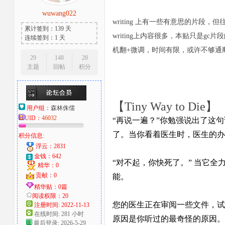
wuwang022
大
writing 上有一些有意思的片
累计签到：139 天
writing上内容很多，本贴只是g
连续签到：1 天
机翻+微调，时间有限，或许不够通
29
148
28
主题
回帖
积分
【Tiny Way to Die】
用户组：
森林侏儒
UID：
46032
爱
“再说一遍？”你勉强说出了这
了。当你看着医生时，医生的办
积分信息:
浮云：2831
金钱：642
“对不起，你快死了。” 当它
精华：0
贡献：0
能。
精华贴：0篇
阅读权限：20
您的医生正在审阅一些文件，试
注册时间: 2022-11-13
在线时间: 281 小时
原因是你听过的最奇怪的原因。
好
最后登录: 2026-5-29