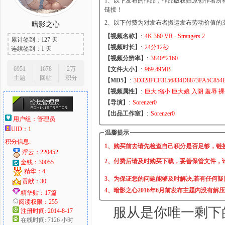
1、以下发布的作品，作品版权归原创作者所
链接！
2、以下付费为对发布者搬运发布劳动价值的
暗影之心
【视频名称】
:
4K 360 VR - Strangers 2
累计签到：127 天
大
【视频时长】
:
24分12秒
连续签到：1 天
【视频分辨率】
:
3840*2160
6951
1678
2万
【文件大小】
:
969.49MB
主题
回帖
积分
【MD5】
:
3D328FCF3156834D8873FA5C854
【视频属性】
:
巨大 缩小 巨大娘 入阴 羞辱 
【导演】
:
Sorenzer0
【出品工作室】
:
Sorenzer0
用户组：
管理员
UID：
1
温馨提示
积分信息:
爱
1、购买前去请先检查自己积分是否足够，链
浮云：220452
2、付费后请及时购买下载，妥善保管文件，
金钱：30055
精华：4
3、为保证您的问题能够及时解决,若有任何疑
贡献：30
4、暗影之心2016年6月前发布主题内没有解
精华贴：17篇
阅读权限：255
服从是你唯一剩下
注册时间: 2014-8-17
在线时间: 7126 小时