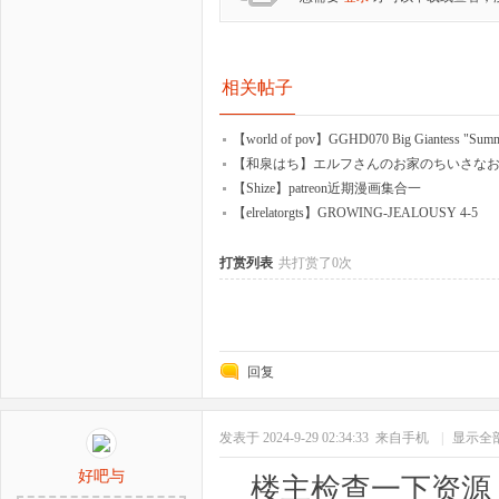
相关帖子
【world of pov】GGHD070 Big Giantess "Sum
【和泉はち】エルフさんのお家のちいさな
【Shize】patreon近期漫画集合一
【elrelatorgts】GROWING-JEALOUSY 4-5
打赏列表
共打赏了0次
回复
发表于 2024-9-29 02:34:33
来自手机
|
显示全
好吧与
楼主检查一下资源