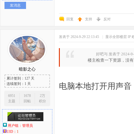
发消息
回复
支持
反对
发表于 2024-9-29 22:13:45
|
显示全部楼层
IP
好吧与 发表于 2024-9-2
楼主检查一下资源，没有
暗影之心
累计签到：127 天
连续签到：1 天
电脑本地打开用声音
6951
1678
2万
主题
回帖
积分
用户组：
管理员
UID：
1