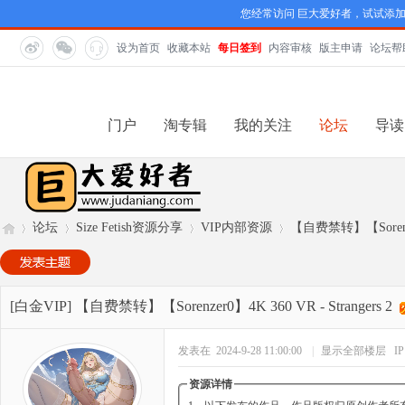
您经常访问 巨大爱好者，试试添
设为首页
收藏本站
每日签到
内容审核
版主申请
论坛帮
门户
淘专辑
我的关注
论坛
导读
论坛
Size Fetish资源分享
VIP内部资源
【自费禁转】【Sorenzer0
巨
»
›
›
›
[白金VIP]
【自费禁转】【Sorenzer0】4K 360 VR - Strangers 2
发表在 2024-9-28 11:00:00
|
显示全部楼层
I
资源详情