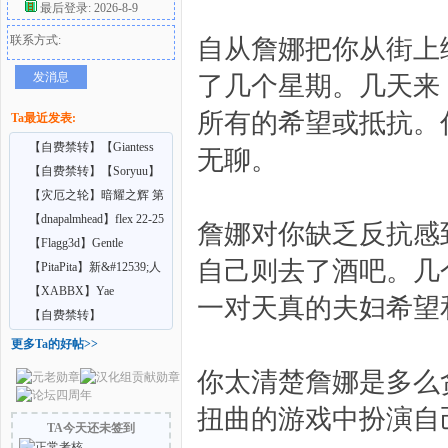
最后登录: 2026-8-9
联系方式:
好
自从詹娜把你从街上
发消息
了几个星期。几天来
所有的希望或抵抗。
Ta最近发表:
【自费禁转】【Giantess
无聊。
Shrinking Feet】A
【自费禁转】【Soryuu】
在巨大娘的家中受雇
【灾厄之轮】暗耀之辉 第
七章（上中）
【dnapalmhead】flex 22-25
詹娜对你缺乏反抗感
者
【Flagg3d】Gentle
自己则去了酒吧。几
Giantess
【PitaPita】新&#12539;人
形化の首輪
【XABBX】Yae
一对天真的夫妇希望
Confidential training
【自费禁转】
【Nellielle2】 INCHES
更多Ta的好帖>>
FROM O
你太清楚詹娜是多么
扭曲的游戏中扮演自
TA今天还未签到