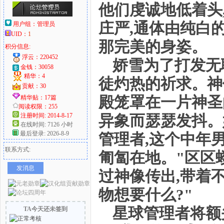
他们虔诚地低着头
庄严,通体由纯白
用户组：
管理员
UID：
1
那完美的身姿。
积分信息:
浮云：220452
娇雪为了打发无
金钱：30058
精华：4
徒灼热的祈求。神
贡献：30
殿笼罩在一片神圣
精华贴：17篇
阅读权限：255
注册时间: 2014-8-17
异象而瑟瑟发抖。
在线时间: 7126 小时
最后登录: 2026-8-9
管理者,这个中年
联系方式:
匍匐在地。"区区
发消息
过神像传出,带着
物想要什么?"
星球管理者将额
TA今天还未签到