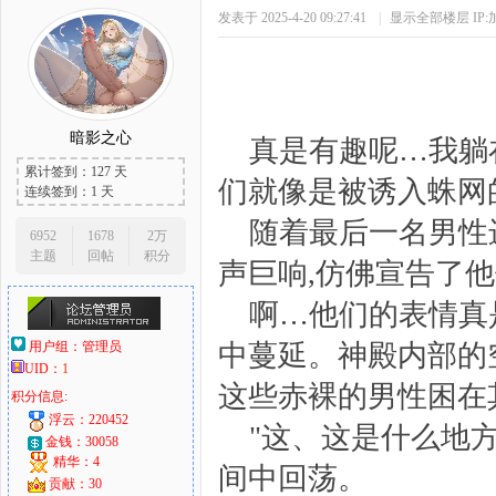
发表于 2025-4-20 09:27:41
|
显示全部楼层
IP
暗影之心
真是有趣呢…我躺
累计签到：127 天
们就像是被诱入蛛网
连续签到：1 天
随着最后一名男性
6952
1678
2万
主题
回帖
积分
声巨响,仿佛宣告了
啊…他们的表情真
用户组：
管理员
中蔓延。神殿内部的
UID：
1
这些赤裸的男性困在
积分信息:
浮云：220452
"这、这是什么地
金钱：30058
精华：4
间中回荡。
贡献：30