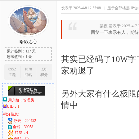
发表于 2025-4-8 12:55:08
|
显示全部楼层
IP:
某夜 发表于 2025-4-7 2
回复一下表示有人，期待
暗影之心
累计签到：127 天
连续签到：1 天
其实已经码了10W
家劝退了
6952
1678
2万
主题
回帖
积分
另外大家有什么极限
用户组：
管理员
情中
UID：
1
积分信息:
浮云：220452
金钱：30058
精华：4
贡献：30