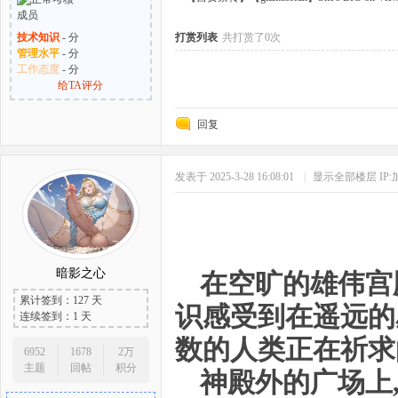
技术知识
- 分
打赏列表
共打赏了0次
管理水平
- 分
工作态度
- 分
给TA评分
回复
发表于 2025-3-28 16:08:01
|
显示全部楼层
IP
暗影之心
在空旷的雄伟宫
累计签到：127 天
识感受到在遥远的
连续签到：1 天
数的人类正在祈求
6952
1678
2万
主题
回帖
积分
神殿外的广场上