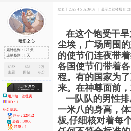
发表于 2025-4-5 02:39:36
|
显示全部楼层
IP:
在这个饱受干旱
暗影之心
尘埃，广场周围的
累计签到：127 天
的使节们连夜带着
连续签到：1 天
各国使节们带着各
6952
1678
2万
主题
回帖
积分
程。有的国家为了
来。在神尊面前，
一队队的男性排
用户组：
管理员
UID：
1
一米八的身高，体
积分信息:
浮云：220452
板,仔细核对着每
金钱：30058
精华：4