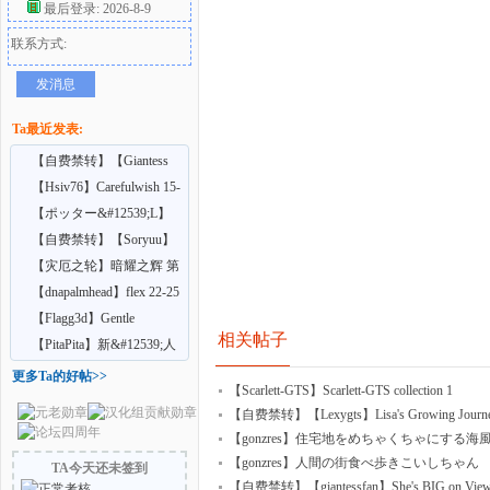
最后登录: 2026-8-9
联系方式:
好
发消息
Ta最近发表:
【自费禁转】【Giantess
Shrinking Feet】A
【Hsiv76】Carefulwish 15-
16
【ポッター&#12539;L】
喝下药后变得比怪
【自费禁转】【Soryuu】
者
在巨大娘的家中受雇
【灾厄之轮】暗耀之辉 第
七章（上中）
【dnapalmhead】flex 22-25
【Flagg3d】Gentle
相关帖子
Giantess
【PitaPita】新&#12539;人
形化の首輪
更多Ta的好帖>>
【Scarlett-GTS】Scarlett-GTS collection 1
【自费禁转】【Lexygts】Lisa's Growing Journe
【gonzres】住宅地をめちゃくちゃにする海
【gonzres】人間の街食べ歩きこいしちゃん
TA今天还未签到
【自费禁转】【giantessfan】She's BIG on View