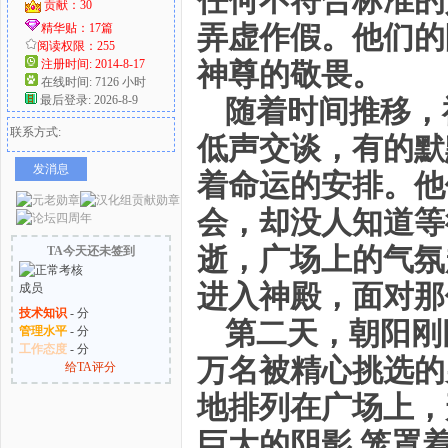
任何不符合标准的
贡献：30
弄虚作假。他们的
精华贴：17篇
阅读权限：255
注册时间: 2014-8-17
神尊的敬畏。
在线时间: 7126 小时
最后登录: 2026-8-9
随着时间推移，
联系方式:
低声交谈，有的默
发消息
着命运的安排。他
会，却没人知道等
逝，广场上的气氛
TA今天还未签到
进入神殿，面对那
技术知识
- 分
第二天，朝阳刚
管理水平
- 分
工作态度
- 分
万名被精心挑选的
给TA评分
地排列在广场上，
巨大的阴影,笼罩