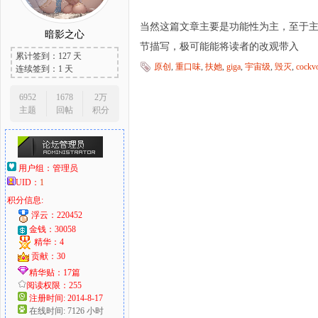
当然这篇文章主要是功能性为主，至于
暗影之心
节描写，极可能能将读者的改观带入
累计签到：127 天
大
原创
,
重口味
,
扶她
,
giga
,
宇宙级
,
毁灭
,
cockv
连续签到：1 天
6952
1678
2万
主题
回帖
积分
用户组：
管理员
UID：
1
积分信息:
爱
浮云：220452
金钱：30058
精华：4
贡献：30
精华贴：17篇
阅读权限：255
注册时间: 2014-8-17
在线时间: 7126 小时