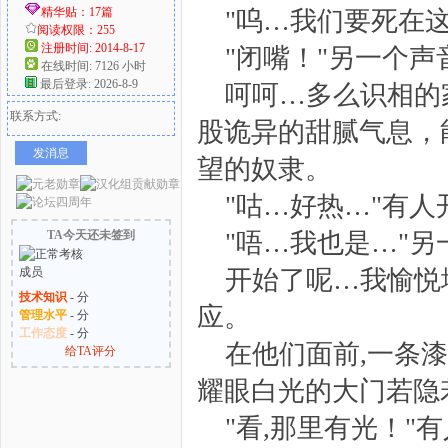
精华贴：17篇
"呜…我们要死在
阅读权限：255
注册时间: 2014-8-17
"闭嘴！"另一个声
在线时间: 7126 小时
最后登录: 2026-8-9
呵呵…多么识相的
联系方式:
股诡异的甜腻气息，
发消息
望的奴隶。
"咕…好热…"有人
TA今天还未签到
"唔…我也是…"另
开始了呢…我愉悦
技术知识
- 分
应。
管理水平
- 分
工作态度
- 分
在他们面前,一条
给TA评分
耀眼白光的大门若隐
"看,那里有光！"