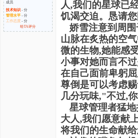
人,我们的星球已经
技术知识
- 分
饥渴交迫。恳请您
管理水平
- 分
工作态度
- 分
娇雪注意到周围
给TA评分
山脉在炙热的空气
微的生物,她能感
小事对她而言不过
在自己面前卑躬屈
尊倒是可以考虑赐
几分玩味,"不过,
星球管理者猛地
大人,我们愿意献
将我们的生命献给