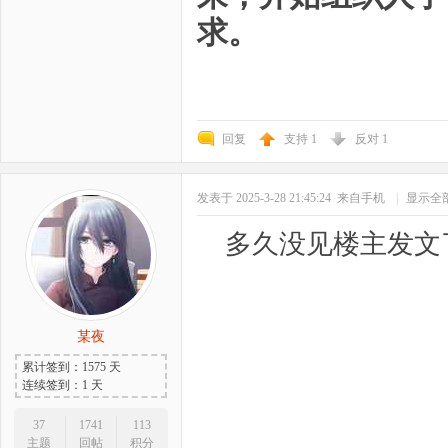
求。
回复
支持
1
反对
1
发表于 2025-3-28 21:45:24
来自手机
|
显示全
多久没见楼主发文
某夜
累计签到：1575 天
连续签到：1 天
37
1741
113
主题
回帖
积分