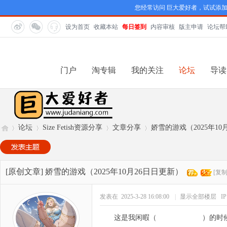
您经常访问 巨大爱好者，试试添
设为首页
收藏本站
每日签到
内容审核
版主申请
论坛帮
门户
淘专辑
我的关注
论坛
导读
论坛
Size Fetish资源分享
文章分享
娇雪的游戏（2025年10
巨
»
›
›
›
[原创文章]
娇雪的游戏（2025年10月26日日更新）
[复
发表在 2025-3-28 16:08:00
|
显示全部楼层
I
这是我闲暇（
其实是手冲XD
）的时